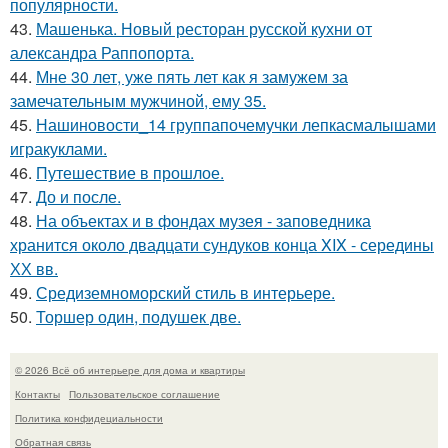
популярности.
43.
Машенька. Новый ресторан русской кухни от
александра Раппопорта.
44.
Мне 30 лет, уже пять лет как я замужем за
замечательным мужчиной, ему 35.
45.
Нашиновости_14 группапочемучки лепкасмалышами
игракуклами.
46.
Путешествие в прошлое.
47.
До и после.
48.
На объектах и в фондах музея - заповедника
хранится около двадцати сундуков конца XIX - середины
ХХ вв.
49.
Средиземноморский стиль в интерьере.
50.
Торшер один, подушек две.
© 2026 Всё об интерьере для дома и квартиры
Контакты
Пользовательское соглашение
Политика конфидециальности
Обратная связь