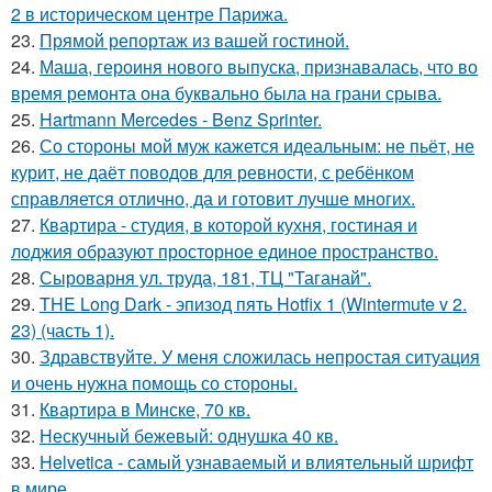
2 в историческом центре Парижа.
23.
Прямой репортаж из вашей гостиной.
24.
Маша, героиня нового выпуска, признавалась, что во
время ремонта она буквально была на грани срыва.
25.
Hartmann Mercedes - Benz Sprinter.
26.
Со стороны мой муж кажется идеальным: не пьёт, не
курит, не даёт поводов для ревности, с ребёнком
справляется отлично, да и готовит лучше многих.
27.
Квартира - студия, в которой кухня, гостиная и
лоджия образуют просторное единое пространство.
28.
Сыроварня ул. труда, 181, ТЦ "Таганай".
29.
THE Long Dark - эпизод пять Hotfix 1 (Wintermute v 2.
23) (часть 1).
30.
Здравствуйте. У меня сложилась непростая ситуация
и очень нужна помощь со стороны.
31.
Квартира в Минске, 70 кв.
32.
Нескучный бежевый: однушка 40 кв.
33.
Helvetica - самый узнаваемый и влиятельный шрифт
в мире.