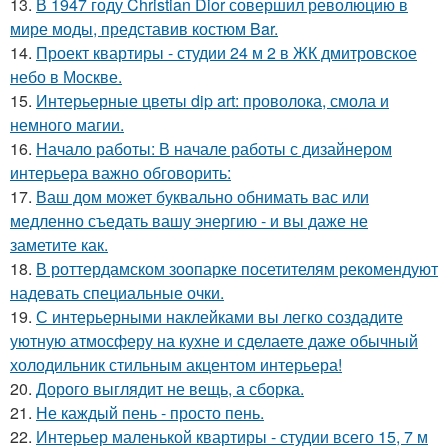
13.
В 1947 году Christian Dior совершил революцию в
мире моды, представив костюм Bar.
14.
Проект квартиры - студии 24 м 2 в ЖК дмитровское
небо в Москве.
15.
Интерьерные цветы dip art: проволока, смола и
немного магии.
16.
Начало работы: В начале работы с дизайнером
интерьера важно обговорить:
17.
Ваш дом может буквально обнимать вас или
медленно съедать вашу энергию - и вы даже не
заметите как.
18.
В роттердамском зоопарке посетителям рекомендуют
надевать специальные очки.
19.
С интерьерными наклейками вы легко создадите
уютную атмосферу на кухне и сделаете даже обычный
холодильник стильным акцентом интерьера!
20.
Дорого выглядит не вещь, а сборка.
21.
Не каждый пень - просто пень.
22.
Интерьер маленькой квартиры - студии всего 15, 7 м