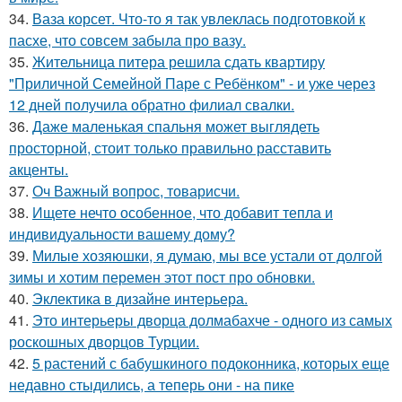
34.
Ваза корсет. Что-то я так увлеклась подготовкой к
пасхе, что совсем забыла про вазу.
35.
Жительница питера решила сдать квартиру
"Приличной Семейной Паре с Ребёнком" - и уже через
12 дней получила обратно филиал свалки.
36.
Даже маленькая спальня может выглядеть
просторной, стоит только правильно расставить
акценты.
37.
Оч Важный вопрос, товарисчи.
38.
Ищете нечто особенное, что добавит тепла и
индивидуальности вашему дому?
39.
Милые хозяюшки, я думаю, мы все устали от долгой
зимы и хотим перемен этот пост про обновки.
40.
Эклектика в дизайне интерьера.
41.
Это интерьеры дворца долмабахче - одного из самых
роскошных дворцов Турции.
42.
5 растений с бабушкиного подоконника, которых еще
недавно стыдились, а теперь они - на пике