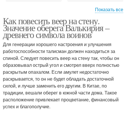
Показать все
Как повесить веер на стену.
Оригинальные идеи
Веер для спальни
Значение оберега Валькирия –
древнего символа воинов
Для генерации хорошего настроения и улучшения
работоспособности талисман должен находиться за
Веер в спальне
Веер по фен
спиной. Следует повесить веер на стену так, чтобы он
образовывал острый угол и смотрел вверх полностью
раскрытым опахалом. Если амулет недостаточно
раскрывается, то он не будет обладать достаточной
Веер в интерьере
силой, и лучше заменить его другим. В Китае, по
традиции, вешали оберег в южной части дома. Такое
расположение привлекает процветание, финансовый
успех и благополучие.