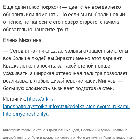
Еще один плюс покраски — цвет стен всегда легко
обновить или поменять. Но если вы выбрали новый
оттенок, не наносите его поверх старого, сначала
обязательно нанесите грунт.
Елена Мизотина:
— Сегодня как никогда актуальны окрашенные стены,
все больше людей выбирают именно этот вариант.
Краску легко наносить, за такой стеной проще
ухаживать, а широкая оттеночная палитра позволяет
реализовать любые дизайнерские идеи. Минусы —
большую сложность вызывает подготовка стен.
Источник:
https://arki-v-
landshafte.aystroika.info/stati/otdelka-sten-svoimi-rukami-
interernye-resheniya
Категории:
Узоры на стене
,
Оригинальные идеи
,
Необычный декор
,
Обоями в
детской комнате
,
Руки в домашних условиях
,
Фото для кухни
,
Руки из подручных