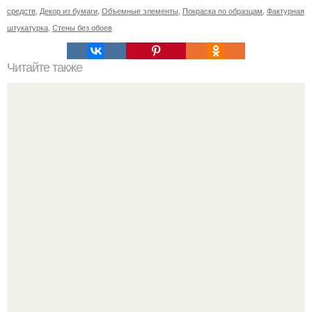
средств
,
Декор из бумаги
,
Объемные элементы
,
Покраска по образцам
,
Фактурная
штукатурка
,
Стены без обоев
Читайте также
Бордюр для обоев своими руками. Как клеить бордюр на
обои