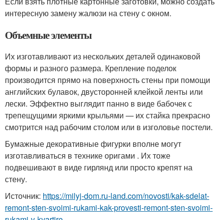
Если взять плотные картонные заготовки, можно создать
интересную замену жалюзи на стену с окном.
Объемные элементы
Их изготавливают из нескольких деталей одинаковой
формы и разного размера. Крепление поделок
производится прямо на поверхность стены при помощи
английских булавок, двусторонней клейкой ленты или
лески. Эффектно выглядит панно в виде бабочек с
трепещущими яркими крыльями — их стайка прекрасно
смотрится над рабочим столом или в изголовье постели.
Бумажные декоративные фигурки вполне могут
изготавливаться в технике оригами . Их тоже
подвешивают в виде гирлянд или просто крепят на
стену.
Источник:
https://milyj-dom.ru-land.com/novosti/kak-sdelat-
remont-sten-svoimi-rukami-kak-provesti-remont-sten-svoimi-
rukami-v-kvartire