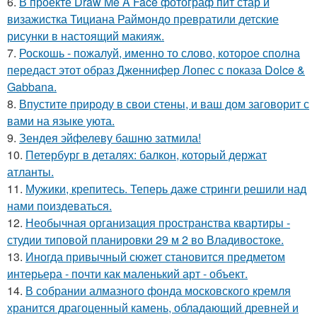
6.
В проекте Draw Me A Face фотограф пит стар и
визажистка Тициана Раймондо превратили детские
рисунки в настоящий макияж.
7.
Роскошь - пожалуй, именно то слово, которое сполна
передаст этот образ Дженнифер Лопес с показа Dolce &
Gabbana.
8.
Впустите природу в свои стены, и ваш дом заговорит с
вами на языке уюта.
9.
Зендея эйфелеву башню затмила!
10.
Петербург в деталях: балкон, который держат
атланты.
11.
Мужики, крепитесь. Теперь даже стринги решили над
нами поиздеваться.
12.
Необычная организация пространства квартиры -
студии типовой планировки 29 м 2 во Владивостоке.
13.
Иногда привычный сюжет становится предметом
интерьера - почти как маленький арт - объект.
14.
В собрании алмазного фонда московского кремля
хранится драгоценный камень, обладающий древней и