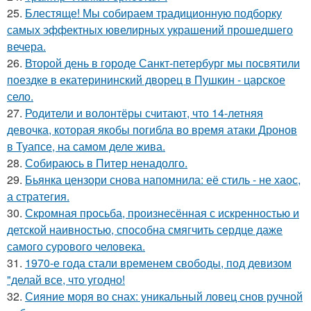
25.
Блестяще! Мы собираем традиционную подборку
самых эффектных ювелирных украшений прошедшего
вечера.
26.
Второй день в городе Санкт-петербург мы посвятили
поездке в екатерининский дворец в Пушкин - царское
село.
27.
Родители и волонтёры считают, что 14-летняя
девочка, которая якобы погибла во время атаки Дронов
в Туапсе, на самом деле жива.
28.
Собираюсь в Питер ненадолго.
29.
Бьянка цензори снова напомнила: её стиль - не хаос,
а стратегия.
30.
Скромная просьба, произнесённая с искренностью и
детской наивностью, способна смягчить сердце даже
самого сурового человека.
31.
1970-е года стали временем свободы, под девизом
"делай все, что угодно!
32.
Сияние моря во снах: уникальный ловец снов ручной