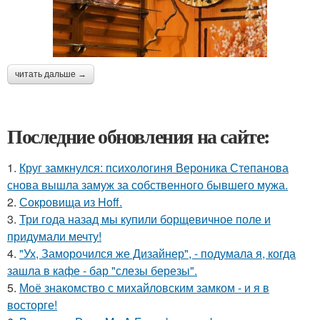
читать дальше →
Последние обновления на сайте:
1.
Круг замкнулся: психологиня Вероника Степанова
снова вышла замуж за собственного бывшего мужа.
2.
Сокровища из Hoff.
3.
Три года назад мы купили борщевичное поле и
придумали мечту!
4.
"Ух, Заморочился же Дизайнер", - подумала я, когда
зашла в кафе - бар "слезы березы".
5.
Моё знакомство с михайловским замком - и я в
восторге!