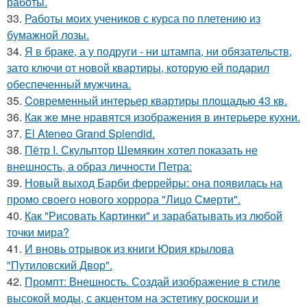
работы.
33.
Работы моих учеников с курса по плетению из
бумажной лозы.
34.
Я в браке, а у подруги - ни штампа, ни обязательств,
зато ключи от новой квартиры, которую ей подарил
обеспеченный мужчина.
35.
Cовременный интерьер квартиры площадью 43 кв.
36.
Как же мне нравятся изображения в интерьере кухни.
37.
El Ateneo Grand Splendid.
38.
Пётр I. Скульптор Шемякин хотел показать не
внешность, а образ личности Петра:
39.
Новый выход Барби феррейры: она появилась на
промо своего нового хоррора "Лицо Смерти".
40.
Как "Рисовать Картинки" и зарабатывать из любой
точки мира?
41.
И вновь отрывок из книги Юрия крылова
"Путиловский Двор".
42.
Промпт: Внешность. Создай изображение в стиле
высокой моды, с акцентом на эстетику роскоши и