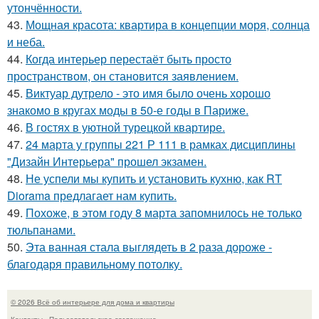
утончённости.
43.
Мощная красота: квартира в концепции моря, солнца
и неба.
44.
Когда интерьер перестаёт быть просто
пространством, он становится заявлением.
45.
Виктуар дутрело - это имя было очень хорошо
знакомо в кругах моды в 50-е годы в Париже.
46.
В гостях в уютной турецкой квартире.
47.
24 марта у группы 221 Р 111 в рамках дисциплины
"Дизайн Интерьера" прошел экзамен.
48.
Не успели мы купить и установить кухню, как RT
Diorama предлагает нам купить.
49.
Похоже, в этом году 8 марта запомнилось не только
тюльпанами.
50.
Эта ванная стала выглядеть в 2 раза дороже -
благодаря правильному потолку.
© 2026 Всё об интерьере для дома и квартиры