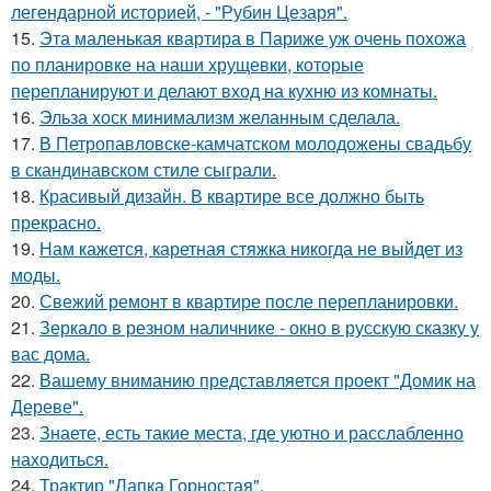
легендарной историей, - "Рубин Цезаря".
15.
Эта маленькая квартира в Париже уж очень похожа
по планировке на наши хрущевки, которые
перепланируют и делают вход на кухню из комнаты.
16.
Эльза хоск минимализм желанным сделала.
17.
В Петропавловске-камчатском молодожены свадьбу
в скандинавском стиле сыграли.
18.
Красивый дизайн. В квартире все должно быть
прекрасно.
19.
Нам кажется, каретная стяжка никогда не выйдет из
моды.
20.
Свежий ремонт в квартире после перепланировки.
21.
Зеркало в резном наличнике - окно в русскую сказку у
вас дома.
22.
Вашему вниманию представляется проект "Домик на
Дереве".
23.
Знаете, есть такие места, где уютно и расслабленно
находиться.
24.
Трактир "Лапка Горностая".