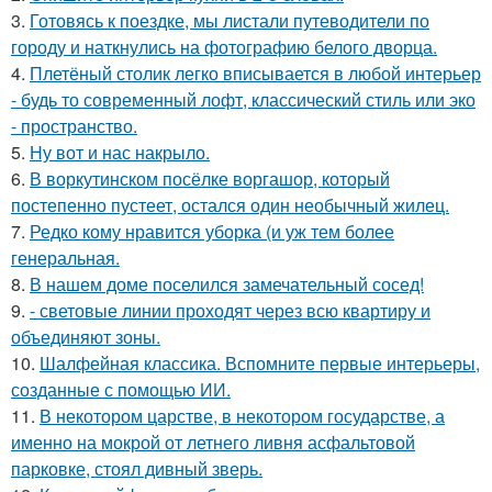
3.
Готовясь к поездке, мы листали путеводители по
городу и наткнулись на фотографию белого дворца.
4.
Плетёный столик легко вписывается в любой интерьер
- будь то современный лофт, классический стиль или эко
- пространство.
5.
Ну вот и нас накрыло.
6.
В воркутинском посёлке воргашор, который
постепенно пустеет, остался один необычный жилец.
7.
Редко кому нравится уборка (и уж тем более
генеральная.
8.
В нашем доме поселился замечательный сосед!
9.
- световые линии проходят через всю квартиру и
объединяют зоны.
10.
Шалфейная классика. Вспомните первые интерьеры,
созданные с помощью ИИ.
11.
В некотором царстве, в некотором государстве, а
именно на мокрой от летнего ливня асфальтовой
парковке, стоял дивный зверь.