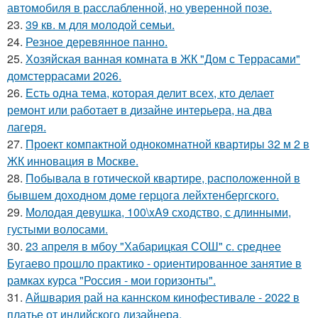
автомобиля в расслабленной, но уверенной позе.
23.
39 кв. м для молодой семьи.
24.
Резное деревянное панно.
25.
Хозяйская ванная комната в ЖК "Дом с Террасами"
домстеррасами 2026.
26.
Есть одна тема, которая делит всех, кто делает
ремонт или работает в дизайне интерьера, на два
лагеря.
27.
Проект компактной однокомнатной квартиры 32 м 2 в
ЖК инновация в Москве.
28.
Побывала в готической квартире, расположенной в
бывшем доходном доме герцога лейхтенбергского.
29.
Молодая девушка, 100\xA9 сходство, с длинными,
густыми волосами.
30.
23 апреля в мбоу "Хабарицкая СОШ" с. среднее
Бугаево прошло практико - ориентированное занятие в
рамках курса "Россия - мои горизонты".
31.
Айшвария рай на каннском кинофестивале - 2022 в
платье от индийского дизайнера.