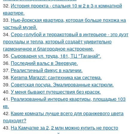
32.
История проекта - спальня 10 м 2 в 3-х комнатной
квартире.
33.
Нью-йоркская квартира, которая больше похожа на
частный музей.
34.
Серо-голубой и терракотовый в интерьере - это дуэт
прохлады и тепла, который создаёт удивительно
гармоничное и благородное настроение.
35.
Сыроварня ул. труда, 181, ТЦ "Таганай".
36.
Последний вальс в Эвервуде.
37.
Реалистичный фикус в наличии.
38.
Kerama Marazzi: сантехника как система.
39.
Советская посуда. Эмалированные кастрюли.
40.
У меня бывают путешествия без красок.
41.
Реализованный интерьер квартиры, площадью 103
кв.
42.
Какие комнаты лучше всего для оранжевого цвета
подходят?
43.
На Камчатке за 2, 2 млн можно купить не просто