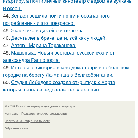
квартиру, а почти личный кинотеатр с видом на вулканы
и океан.
44.
Зендея решила пойти по пути осознанного
потребления - и это прекрасно.
45.
Эклектика в дизайне интерьера.
46.
Десять лет в браке, дети, всё как у людей.
47.
Автор - Марина Тараканова.
48.
Машенька. Новый ресторан русской кухни от
александра Раппопорта.
49.
Интерьер викторианского дома торри в небольшом
городке на берегу Ла-манша в Великобритании.
50.
Студия Лебедева создала открытку к 8 марта,
которая вызвала недовольство у женщин.
© 2026 Всё об интерьере для дома и квартиры
Контакты
Пользовательское соглашение
Политика конфидециальности
Обратная связь