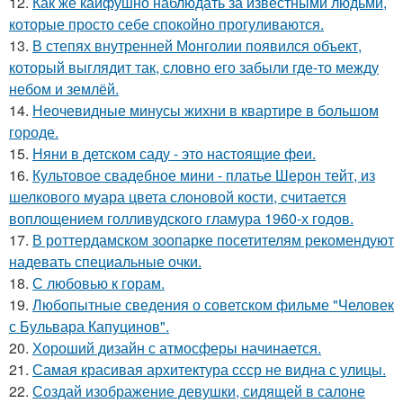
12.
Как же кайфушно наблюдать за известными людьми,
которые просто себе спокойно прогуливаются.
13.
В степях внутренней Монголии появился объект,
который выглядит так, словно его забыли где-то между
небом и землёй.
14.
Неочевидные минусы жихни в квартире в большом
городе.
15.
Няни в детском саду - это настоящие феи.
16.
Культовое свадебное мини - платье Шерон тейт, из
шелкового муара цвета слоновой кости, считается
воплощением голливудского гламура 1960-х годов.
17.
В роттердамском зоопарке посетителям рекомендуют
надевать специальные очки.
18.
С любовью к горам.
19.
Любопытные сведения о советском фильме "Человек
с Бульвара Капуцинов".
20.
Хороший дизайн с атмосферы начинается.
21.
Самая красивая архитектура ссср не видна с улицы.
22.
Создай изображение девушки, сидящей в салоне