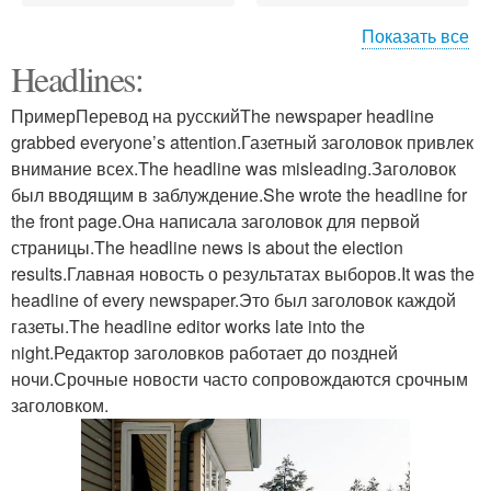
Показать все
Headlines:
Окно перед холодами
ПримерПеревод на русскийThe newspaper headline
grabbed everyone’s attention.Газетный заголовок привлек
внимание всех.The headline was misleading.Заголовок
был вводящим в заблуждение.She wrote the headline for
the front page.Она написала заголовок для первой
страницы.The headline news is about the election
results.Главная новость о результатах выборов.It was the
headline of every newspaper.Это был заголовок каждой
газеты.The headline editor works late into the
night.Редактор заголовков работает до поздней
ночи.Срочные новости часто сопровождаются срочным
заголовком.