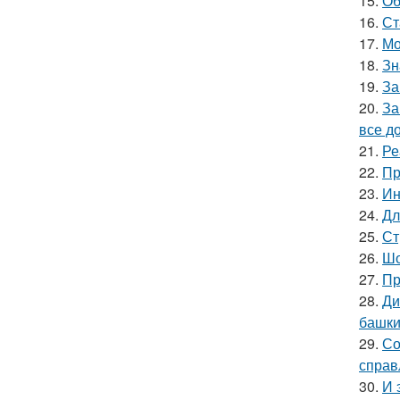
15.
Об
16.
Ст
17.
Мо
18.
Зн
19.
За
20.
За
все д
21.
Ре
22.
Пр
23.
Ин
24.
Дл
25.
Ст
26.
Шо
27.
Пр
28.
Ди
башки
29.
Со
справ
30.
И 