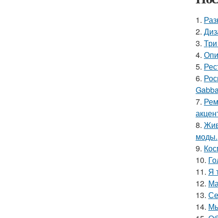
1.
Раз
2.
Диз
3.
Три
4.
Опи
5.
Рес
6.
Рос
Gabba
7.
Рем
акцен
8.
Жив
моды.
9.
Кос
10.
Го
11.
Я 
12.
Ма
13.
Се
14.
Мы