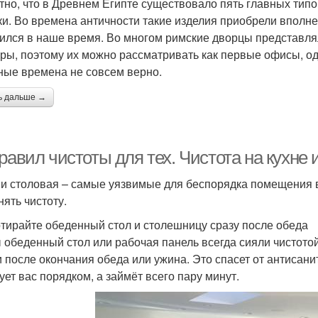
тно, что в Древнем Египте существовало пять главных типов
ки. Во времена античности такие изделия приобрели вполн
ился в наше время. Во многом римские дворцы представля
уры, поэтому их можно рассматривать как первые офисы, од
ные времена не совсем верно.
ь дальше →
равил чистоты для тех. Чистота на кухне 
 и столовая – самые уязвимые для беспорядка помещения в
нять чистоту.
отирайте обеденный стол и столешницу сразу после обеда
 обеденный стол или рабочая панель всегда сияли чистотой,
и после окончания обеда или ужина. Это спасет от антисан
ует вас порядком, а займёт всего пару минут.