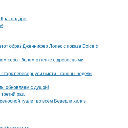
в Краснодаре.
у!
 этот образ Дженнифер Лопес с показа Dolce &
ом серо - белом оттенке с древесными
старк перевернули бьюти - каноны недели
 мы обновляем с душой!
третий раз.
ереносной туалет во всём Беверли хиллз.