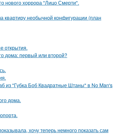
о нового хоррора "Лицо Смерти".
а квартиру необычной конфигурации (план
ые открытия.
го дома: первый или второй?
сь.
ия.
аб из "Губка Боб Квадратные Штаны" в No Man's
ого дома.
опорта.
 показывала, хочу теперь немного показать сам