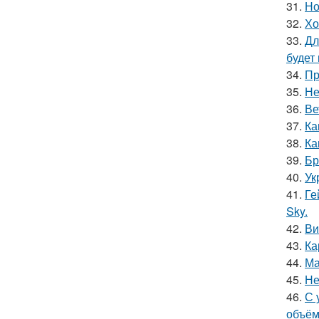
31.
Но
32.
Хо
33.
Дл
будет
34.
Пр
35.
Не
36.
Ве
37.
Ка
38.
Ка
39.
Бр
40.
Ук
41.
Ге
Sky.
42.
Ви
43.
Ка
44.
Ма
45.
Не
46.
С 
объём