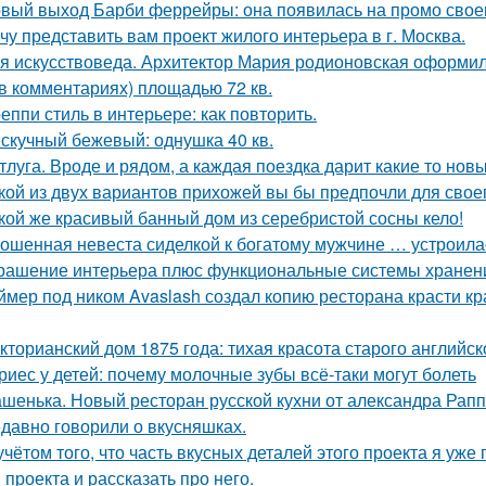
вый выход Барби феррейры: она появилась на промо своег
чу представить вам проект жилого интерьера в г. Москва.
я искусствоведа. Архитектор Мария родионовская оформил
 в комментариях) площадью 72 кв.
еппи стиль в интерьере: как повторить.
скучный бежевый: однушка 40 кв.
тлуга. Вроде и рядом, а каждая поездка дарит какие то нов
кой из двух вариантов прихожей вы бы предпочли для свое
кой же красивый банный дом из серебристой сосны кело!
ошенная невеста сиделкой к богатому мужчине … устроила
рашение интерьера плюс функциональные системы хранен
ймер под ником Avaslash создал копию ресторана красти кр
кторианский дом 1875 года: тихая красота старого английск
риес у детей: почему молочные зубы всё-таки могут болеть
шенька. Новый ресторан русской кухни от александра Рапп
давно говорили о вкусняшках.
учётом того, что часть вкусных деталей этого проекта я уже
 проекта и рассказать про него.