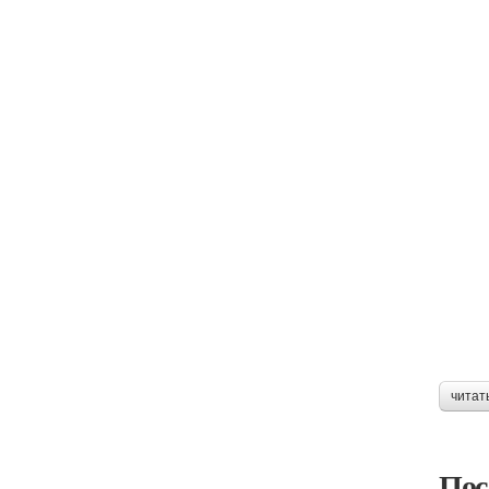
читат
Пос