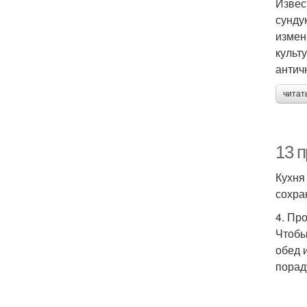
Извес
сунду
измен
культ
антич
читат
13 п
Кухня
сохра
4. Пр
Чтобы
обед 
порад