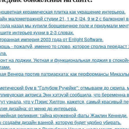
ноцветная керамическая плитка как украшение интерьера.
айн малометражной студии 21, 1 м 2 (24, 9 м 2 с балконом) 
 года назад мы купили борщевичное поле и придумали мечт
шите интерьер кухни в 2-3 словах.
торанная империя 2003 года от Enlight Software.
кошь - пожалуй, именно то слово, которое сполна передаст
na.
онт на лоджии. Уютная и функциональная лоджия в спокойн
тами.
ая Венера против патриархата: как перформансы Микаэлы 
метический бум в "Голубом Ручейке": отмываем до скрипа,
лливудская актриса Энн хэтэуэй сообщила, что беременна в 
тут узнала, что у Пэрис Хилтон, кажется, самый красивый п
гия дизайна: от меню до интерьера.
мейная реликвия: тайна кружевной фаты Жаклин Кеннеди.
 создаём дизайн ванной, которую будет удобно убирать.