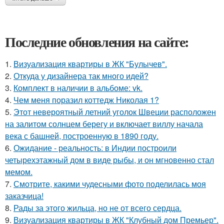
Последние обновления на сайте:
1.
Визуализация квартиры в ЖК "Булычев".
2.
Откуда у дизайнера так много идей?
3.
Комплект в наличии в альбоме: vk.
4.
Чем меня поразил коттедж Николая 1?
5.
Этот невероятный летний уголок Швеции расположен
на залитом солнцем берегу и включает виллу начала
века с башней, построенную в 1890 году.
6.
Ожидание - реальность: в Индии построили
четырехэтажный дом в виде рыбы, и он мгновенно стал
мемом.
7.
Смотрите, какими чудесными фото поделилась моя
заказчица!
8.
Рады за этого жильца, но не от всего сердца.
9.
Визуализация квартиры в ЖК "Клубный дом Премьер".