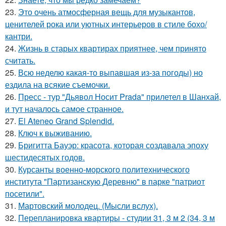
23.
Это очень атмосферная вещь для музыкантов,
ценителей рока или уютных интерьеров в стиле бохо/
кантри.
24.
Жизнь в старых квартирах приятнее, чем принято
считать.
25.
Всю неделю какая-то выпавшая из-за погоды) но
ездила на всякие съемочки.
26.
Пресс - тур "Дьявол Носит Prada" прилетел в Шанхай,
и тут началось самое странное.
27.
El Ateneo Grand Splendid.
28.
Ключ к выживанию.
29.
Бригитта Бауэр: красота, которая создавала эпоху
шестидесятых годов.
30.
Курсанты военно-морского политехнического
института "Партизанскую Деревню" в парке "патриот
посетили".
31.
Мартовский молодец. (Мысли вслух).
32.
Перепланировка квартиры - студии 31, 3 м 2 (34, 3 м