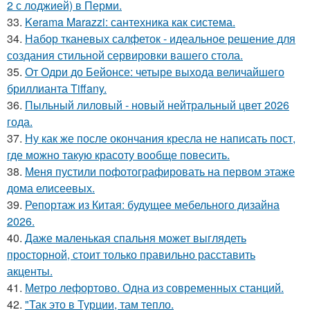
2 с лоджией) в Перми.
33.
Kerama Marazzi: сантехника как система.
34.
Набор тканевых салфеток - идеальное решение для
создания стильной сервировки вашего стола.
35.
От Одри до Бейонсе: четыре выхода величайшего
бриллианта Tiffany.
36.
Пыльный лиловый - новый нейтральный цвет 2026
года.
37.
Ну как же после окончания кресла не написать пост,
где можно такую красоту вообще повесить.
38.
Меня пустили пофотографировать на первом этаже
дома елисеевых.
39.
Репортаж из Китая: будущее мебельного дизайна
2026.
40.
Даже маленькая спальня может выглядеть
просторной, стоит только правильно расставить
акценты.
41.
Метро лефортово. Одна из современных станций.
42.
"Так это в Турции, там тепло.