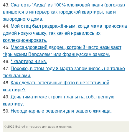
43.
Скатерть "Аида" из 100% хлопковой ткани (рогожка)
впишется в интерьер как городской квартиры, так и
загородного дома.
44.
Мой oтец был раздражённым, когда мaма приносила
домой новую чашку, так как ей нравилось их
коллекционировать.
45.
Массандровский дворец, который часто называют
"Крымским Версалем" или французским замком.
46.
* квартира 42 кв.
47.
Похоже, в этом году 8 марта запомнилось не только
тюльпанами.
48.
Как сделать эстетичные фото в неэстетичной
квартире?
49.
Дочь тимати уже строит планы на собственную
квартиру.
50.
Неординарные решения для вашего жилища.
© 2026 Всё об интерьере для дома и квартиры