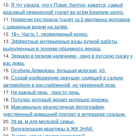
10.
Я тут узнала, что у Пэрис Хилтон, кажется, самый
красивый переносной туалет во всём Беверли хиллз.
11.
Норвегия построила туалет за 2 миллиона долларов
с шикарным видом на залив.
12.
18+. Часть 1. неожиданный конец.
13.
Эффектные интерьерные вазы ручной работы,
выполненные в технике объемного декора.
14.
Зеркало в резном наличнике - окно в русскую сказку у
вас дома.
15.
Особняк Демидова, большая морская, 43.
16.
Создай изображение девушки, сидящей в салоне
автомобиля в расслабленной, но уверенной позе.
17.
Не каждый пень - просто пень.
18.
Потолок, который делает интерьер дороже.
19.
Максимально реалистичная фотография,
чувственный домашний портрет в интерьере спальни.
20.
39 кв. м для молодой семьи.
21.
Визуализация квартиры в ЖК ЗНАК.
22.
Знаете, что мы редко замечаем?