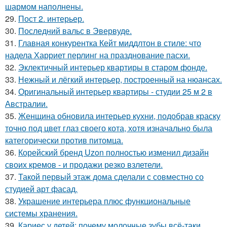
шармом наполнены.
29.
Пост 2. интерьер.
30.
Последний вальс в Эвервуде.
31.
Главная конкурентка Кейт миддлтон в стиле: что
надела Харриет перлинг на празднование пасхи.
32.
Эклектичный интерьер квартиры в старом фонде.
33.
Нежный и лёгкий интерьер, построенный на нюансах.
34.
Оригинальный интерьер квартиры - студии 25 м 2 в
Австралии.
35.
Женщина обновила интерьер кухни, подобрав краску
точно под цвет глаз своего кота, хотя изначально была
категорически против питомца.
36.
Корейский бренд Uzon полностью изменил дизайн
своих кремов - и продажи резко взлетели.
37.
Такой первый этаж дома сделали с совместно со
студией арт фасад.
38.
Украшение интерьера плюс функциональные
системы хранения.
39.
Кариес у детей: почему молочные зубы всё-таки