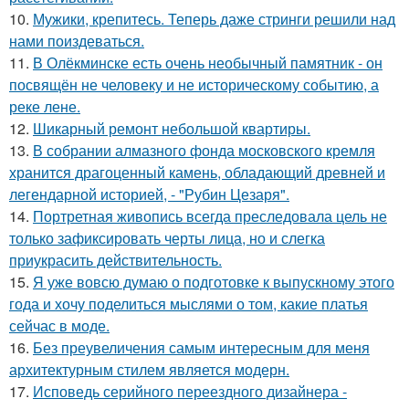
10.
Мужики, крепитесь. Теперь даже стринги решили над
нами поиздеваться.
11.
В Олёкминске есть очень необычный памятник - он
посвящён не человеку и не историческому событию, а
реке лене.
12.
Шикарный ремонт небольшой квартиры.
13.
В собрании алмазного фонда московского кремля
хранится драгоценный камень, обладающий древней и
легендарной историей, - "Рубин Цезаря".
14.
Портретная живопись всегда преследовала цель не
только зафиксировать черты лица, но и слегка
приукрасить действительность.
15.
Я уже вовсю думаю о подготовке к выпускному этого
года и хочу поделиться мыслями о том, какие платья
сейчас в моде.
16.
Без преувеличения самым интересным для меня
архитектурным стилем является модерн.
17.
Исповедь серийного переездного дизайнера -