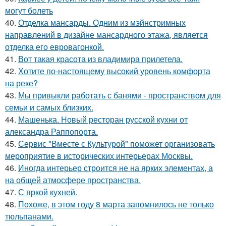
могут болеть
40.
Отделка мансарды. Одним из мэйнстримных
направлений в дизайне мансардного этажа, является
отделка его евровагонкой.
41.
Вот такая красота из владимира прилетела.
42.
Хотите по-настоящему высокий уровень комфорта
на реке?
43.
Мы привыкли работать с банями - пространством для
семьи и самых близких.
44.
Машенька. Новый ресторан русской кухни от
александра Раппопорта.
45.
Сервис "Вместе с Культурой" поможет организовать
мероприятие в исторических интерьерах Москвы.
46.
Иногда интерьер строится не на ярких элементах, а
на общей атмосфере пространства.
47.
С яркой кухней.
48.
Похоже, в этом году 8 марта запомнилось не только
тюльпанами.