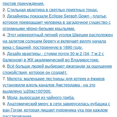
против принуждения.
2.
Стильная квартира в светлых приятных тонах.
3.
Дизайнеры показали Eclipse Seraph Gown - платье,
которое превращает человека в загадочное существо с
огромными чёрно-белыми крыльями.
4.
Этот невероятный летний уголок Швеции расположен
на залитом солнцем берегу и включает виллу начала
века с башней, построенную в 1890 году.
5.
Дизайн квартиры - студии почти 30 м 2 (34, 7 м 2 с
балконом) в ЖК академический во Владивостоке.
6.
Всё больше людей выбирают джапанди за ощущение
спокойствия, которое он создаёт.
7.
Милота: маленькие лестницы для котеек и ёжиков
установили вдоль каналов Амстердама - на это
выделено \u20ac100'000.
8.
Мода, выросшая из чайного гриба.
9.
Анатомический мерч: в сети завирусилась рубашка с
ван Гогом, которая лишает художника уха при каждом
расстегивании.