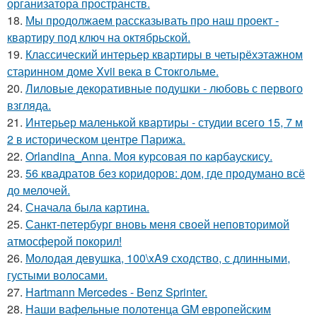
организатора пространств.
18.
Мы продолжаем рассказывать про наш проект -
квартиру под ключ на октябрьской.
19.
Классический интерьер квартиры в четырёхэтажном
старинном доме Xvii века в Стокгольме.
20.
Лиловые декоративные подушки - любовь с первого
взгляда.
21.
Интерьер маленькой квартиры - студии всего 15, 7 м
2 в историческом центре Парижа.
22.
Orlandina_Anna. Моя курсовая по карбаускису.
23.
56 квадратов без коридоров: дом, где продумано всё
до мелочей.
24.
Сначала была картина.
25.
Санкт-петербург вновь меня своей неповторимой
атмосферой покорил!
26.
Молодая девушка, 100\xA9 сходство, с длинными,
густыми волосами.
27.
Hartmann Mercedes - Benz Sprinter.
28.
Наши вафельные полотенца GM европейским