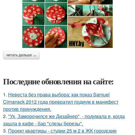
читать дальше →
Последние обновления на сайте:
1.
Невеста без права выбора: как показ Samuel
Cirnansck 2012 года превратил подиум в манифест
против принуждения.
2.
"Ух, Заморочился же Дизайнер", - подумала я, когда
зашла в кафе - бар "слезы березы".
3.
Проект квартиры - студии 25 м 2 в ЖК городские