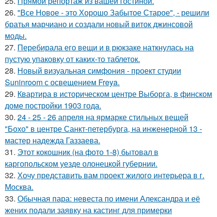
25.
Прямой репортаж из вашей гостиной.
26.
"Все Новое - это Хорошо Забытое Старое", - решили
братья марчиано и создали новый виток джинсовой
моды.
27.
Перебирала его вещи и в рюкзаке наткнулась на
пустую упаковку от каких-то таблеток.
28.
Новый визуальная симфония - проект студии
Suninroom с освещением Freya.
29.
Квартира в историческом центре Выборга, в финском
доме постройки 1903 года.
30.
24 - 25 - 26 апреля на ярмарке стильных вещей
"Бохо" в центре Санкт-петербурга, на инженерной 13 -
мастер надежда Газзаева.
31.
Этот кокошник (на фото 1-8) бытовал в
каргопольском уезде олонецкой губернии.
32.
Хочу представить вам проект жилого интерьера в г.
Москва.
33.
Обычная пара: невеста по имени Александра и её
жених подали заявку на кастинг для примерки