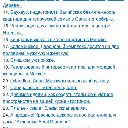
Дереве".
14.
Баухаус, индастриал и балийская безмятежность:
квартира для творческой семьи в Санкт-петербурге.
15.
Реализация двухкомнатной квартиры в центре
Ижевска.
16.
Кинфолк и хюгге: светлая квартира в Минске.
17.
Коломенское. Дворцовый комплекс делится на две
половины: мужскую и женскую.
18.
Слишком уж похоже.
19.
Реализованный интерьер квартиры для молодой
женщины, в Москве.
20.
Orlandina_Anna. Моя курсовая по карбаускису.
21.
Собираюсь в Питер ненадолго.
22.
Делимся идеями, как создать стильное и уютное
пространство на вашей кухне - гостиной.
23.
Платье - скелет Эльзы скиапарелли.
24.
А продаже! Красивое декоративное растение для
дома "Аглонема Ferst Diamond".