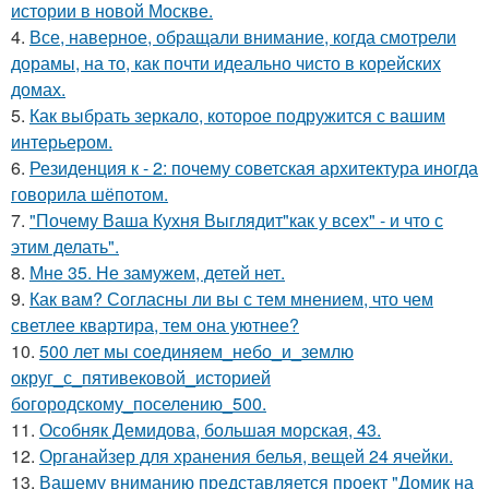
истории в новой Москве.
4.
Все, наверное, обращали внимание, когда смотрели
дорамы, на то, как почти идеально чисто в корейских
домах.
5.
Как выбрать зеркало, которое подружится с вашим
интерьером.
6.
Резиденция к - 2: почему советская архитектура иногда
говорила шёпотом.
7.
"Почему Ваша Кухня Выглядит"как у всех" - и что с
этим делать".
8.
Мне 35. Не замужем, детей нет.
9.
Как вам? Согласны ли вы с тем мнением, что чем
светлее квартира, тем она уютнее?
10.
500 лет мы соединяем_небо_и_землю
округ_с_пятивековой_историей
богородскому_поселению_500.
11.
Особняк Демидова, большая морская, 43.
12.
Органайзер для хранения белья, вещей 24 ячейки.
13.
Вашему вниманию представляется проект "Домик на