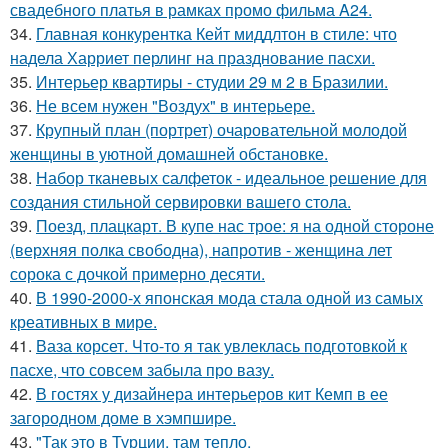
свадебного платья в рамках промо фильма A24.
34.
Главная конкурентка Кейт миддлтон в стиле: что
надела Харриет перлинг на празднование пасхи.
35.
Интерьер квартиры - студии 29 м 2 в Бразилии.
36.
Не всем нужен "Воздух" в интерьере.
37.
Крупный план (портрет) очаровательной молодой
женщины в уютной домашней обстановке.
38.
Набор тканевых салфеток - идеальное решение для
создания стильной сервировки вашего стола.
39.
Поезд, плацкарт. В купе нас трое: я на одной стороне
(верхняя полка свободна), напротив - женщина лет
сорока с дочкой примерно десяти.
40.
В 1990-2000-х японская мода стала одной из самых
креативных в мире.
41.
Ваза корсет. Что-то я так увлеклась подготовкой к
пасхе, что совсем забыла про вазу.
42.
В гостях у дизайнера интерьеров кит Кемп в ее
загородном доме в хэмпшире.
43.
"Так это в Турции, там тепло.