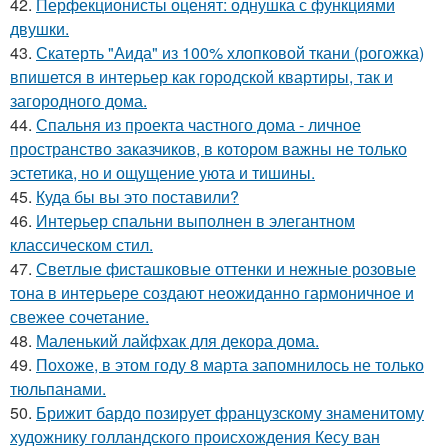
42.
Перфекционисты оценят: однушка с функциями
двушки.
43.
Скатерть "Аида" из 100% хлопковой ткани (рогожка)
впишется в интерьер как городской квартиры, так и
загородного дома.
44.
Спальня из проекта частного дома - личное
пространство заказчиков, в котором важны не только
эстетика, но и ощущение уюта и тишины.
45.
Куда бы вы это поставили?
46.
Интерьер спальни выполнен в элегантном
классическом стил.
47.
Светлые фисташковые оттенки и нежные розовые
тона в интерьере создают неожиданно гармоничное и
свежее сочетание.
48.
Маленький лайфхак для декора дома.
49.
Похоже, в этом году 8 марта запомнилось не только
тюльпанами.
50.
Брижит бардо позирует французскому знаменитому
художнику голландского происхождения Кесу ван