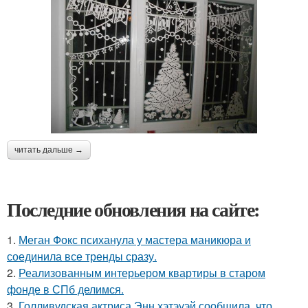
читать дальше →
Последние обновления на сайте:
1.
Меган Фокс психанула у мастера маникюра и
соединила все тренды сразу.
2.
Реализованным интерьером квартиры в старом
фонде в СПб делимся.
3.
Голливудская актриса Энн хэтэуэй сообщила, что