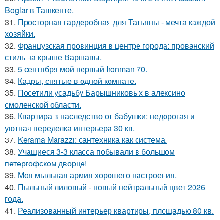
Boglar в Ташкенте.
31.
Просторная гардеробная для Татьяны - мечта каждой
хозяйки.
32.
Французская провинция в центре города: прованский
стиль на крыше Варшавы.
33.
5 сентября мой первый Ironman 70.
34.
Кадры, снятые в одной комнате.
35.
Посетили усадьбу Барышниковых в алексино
смоленской области.
36.
Квартира в наследство от бабушки: недорогая и
уютная переделка интерьера 30 кв.
37.
Kerama Marazzi: сантехника как система.
38.
Учащиеся 3-3 класса побывали в большом
петергофском дворце!
39.
Моя мыльная армия хорошего настроения.
40.
Пыльный лиловый - новый нейтральный цвет 2026
года.
41.
Реализованный интерьер квартиры, площадью 80 кв.