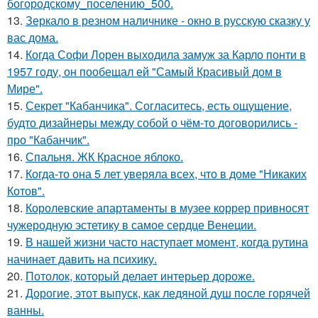
богородскому_поселению_500.
13.
Зеркало в резном наличнике - окно в русскую сказку у
вас дома.
14.
Когда Софи Лорен выходила замуж за Карло понти в
1957 году, он пообещал ей "Самый Красивый дом в
Мире".
15.
Секрет "Кабанчика". Согласитесь, есть ощущение,
будто дизайнеры между собой о чём-то договорились -
про "Кабанчик".
16.
Спальня. ЖК Красное яблоко.
17.
Когда-то она 5 лет уверяла всех, что в доме "Никаких
Котов".
18.
Королевские апартаменты в музее коррер привносят
чужеродную эстетику в самое сердце Венеции.
19.
В нашей жизни часто наступает момент, когда рутина
начинает давить на психику.
20.
Потолок, который делает интерьер дороже.
21.
Дорогие, этот выпуск, как ледяной душ после горячей
ванны.