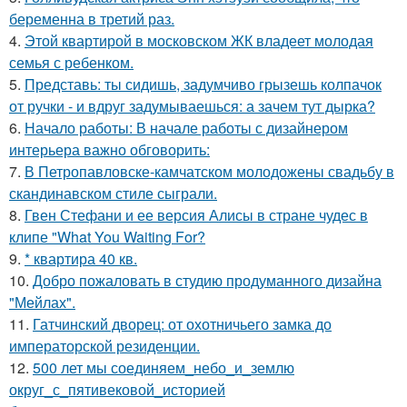
беременна в третий раз.
4.
Этой квартирой в московском ЖК владеет молодая
семья с ребенком.
5.
Представь: ты сидишь, задумчиво грызешь колпачок
от ручки - и вдруг задумываешься: а зачем тут дырка?
6.
Начало работы: В начале работы с дизайнером
интерьера важно обговорить:
7.
В Петропавловске-камчатском молодожены свадьбу в
скандинавском стиле сыграли.
8.
Гвен Стефани и ее версия Алисы в стране чудес в
клипе "What You Waiting For?
9.
* квартира 40 кв.
10.
Добро пожаловать в студию продуманного дизайна
"Мейлах".
11.
Гатчинский дворец: от охотничьего замка до
императорской резиденции.
12.
500 лет мы соединяем_небо_и_землю
округ_с_пятивековой_историей