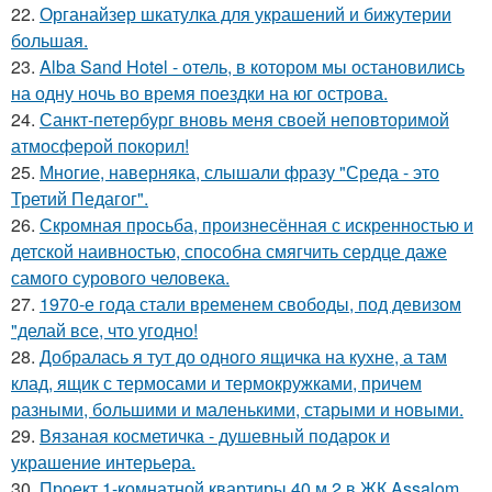
22.
Органайзер шкатулка для украшений и бижутерии
большая.
23.
Alba Sand Hotel - отель, в котором мы остановились
на одну ночь во время поездки на юг острова.
24.
Санкт-петербург вновь меня своей неповторимой
атмосферой покорил!
25.
Многие, наверняка, слышали фразу "Среда - это
Третий Педагог".
26.
Скромная просьба, произнесённая с искренностью и
детской наивностью, способна смягчить сердце даже
самого сурового человека.
27.
1970-е года стали временем свободы, под девизом
"делай все, что угодно!
28.
Добралась я тут до одного ящичка на кухне, а там
клад, ящик с термосами и термокружками, причем
разными, большими и маленькими, старыми и новыми.
29.
Вязаная косметичка - душевный подарок и
украшение интерьера.
30.
Проект 1-комнатной квартиры 40 м 2 в ЖК Assalom