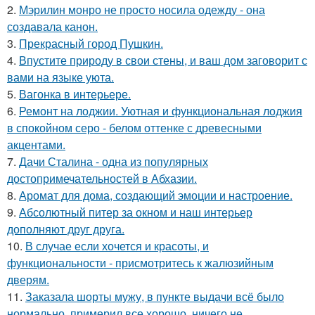
2.
Мэрилин монро не просто носила одежду - она
создавала канон.
3.
Прекрасный город Пушкин.
4.
Впустите природу в свои стены, и ваш дом заговорит с
вами на языке уюта.
5.
Вагонка в интерьере.
6.
Ремонт на лоджии. Уютная и функциональная лоджия
в спокойном серо - белом оттенке с древесными
акцентами.
7.
Дачи Сталина - одна из популярных
достопримечательностей в Абхазии.
8.
Аромат для дома, создающий эмоции и настроение.
9.
Абсолютный питер за окном и наш интерьер
дополняют друг друга.
10.
В случае если хочется и красоты, и
функциональности - присмотритесь к жалюзийным
дверям.
11.
Заказала шорты мужу, в пункте выдачи всё было
нормально, примерил все хорошо, ничего не