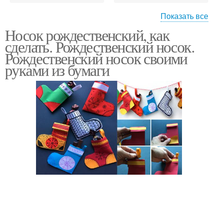
Показать все
Носок рождественский, как
Носки для подарков
Носки на рождество
сделать. Рождественский носок.
Рождественский носок своими
руками из бумаги
Рождественские носки