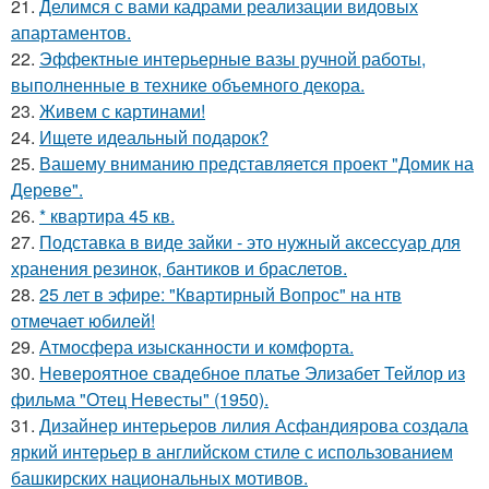
21.
Делимся с вами кадрами реализации видовых
апартаментов.
22.
Эффектные интерьерные вазы ручной работы,
выполненные в технике объемного декора.
23.
Живем с картинами!
24.
Ищете идеальный подарок?
25.
Вашему вниманию представляется проект "Домик на
Дереве".
26.
* квартира 45 кв.
27.
Подставка в виде зайки - это нужный аксессуар для
хранения резинок, бантиков и браслетов.
28.
25 лет в эфире: "Квартирный Вопрос" на нтв
отмечает юбилей!
29.
Атмосфера изысканности и комфорта.
30.
Невероятное свадебное платье Элизабет Тейлор из
фильма "Отец Невесты" (1950).
31.
Дизайнер интерьеров лилия Асфандиярова создала
яркий интерьер в английском стиле с использованием
башкирских национальных мотивов.