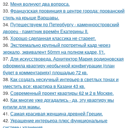
32.
Меня волнуют два вопроса.
33.
Французская провинция в центре города: прованский
стиль на крыше Варшавы.
34.
Путешествуем по Петербургу - каменноостровский
дворец - памятник времён Екатерины II.
35.
Хорошо сделанная классика не стареет.
36.
Экстремально крупный портретный кадр через
зеркало, эквивалент 50mm на полном кадре, f/1.
37.
Для искусствоведа. Архитектор Мария родионовская
оформила квартиру необычной конфигурации (план
будет в комментариях) площадью 72 кв.
38.
Как создать нескучный интерьер в светлых тонах и
уместить все: квартира в Казани 43 кв.
39.
Современный проект квартиры 62 м 2 в Москве.
40.
Как многие уже догадались - да, эту квартиру мы
купили для мамы.
41.
Самая красивая женщина древней Греции.
42.
Украшение интерьера плюс функциональные
системы хранения.