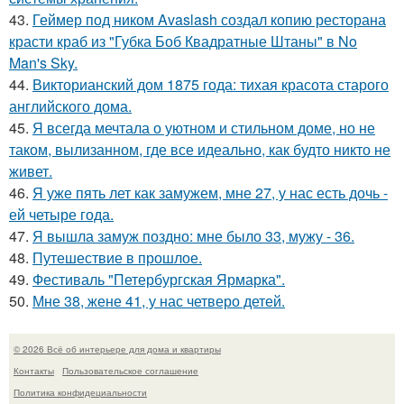
43.
Геймер под ником Avaslash создал копию ресторана
красти краб из "Губка Боб Квадратные Штаны" в No
Man's Sky.
44.
Викторианский дом 1875 года: тихая красота старого
английского дома.
45.
Я всегда мечтала о уютном и стильном доме, но не
таком, вылизанном, где все идеально, как будто никто не
живет.
46.
Я уже пять лет как замужем, мне 27, у нас есть дочь -
ей четыре года.
47.
Я вышла замуж поздно: мне было 33, мужу - 36.
48.
Путешествие в прошлое.
49.
Фестиваль "Петербургская Ярмарка".
50.
Мне 38, жене 41, у нас четверо детей.
© 2026 Всё об интерьере для дома и квартиры
Контакты
Пользовательское соглашение
Политика конфидециальности