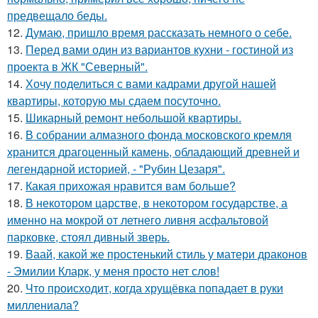
предвещало беды.
12.
Думаю, пришло время рассказать немного о себе.
13.
Перед вами один из вариантов кухни - гостиной из
проекта в ЖК "Северный".
14.
Хочу поделиться с вами кадрами другой нашей
квартиры, которую мы сдаем посуточно.
15.
Шикарный ремонт небольшой квартиры.
16.
В собрании алмазного фонда московского кремля
хранится драгоценный камень, обладающий древней и
легендарной историей, - "Рубин Цезаря".
17.
Какая прихожая нравится вам больше?
18.
В некотором царстве, в некотором государстве, а
именно на мокрой от летнего ливня асфальтовой
парковке, стоял дивный зверь.
19.
Ваай, какой же простенький стиль у матери драконов
- Эмилии Кларк, у меня просто нет слов!
20.
Что происходит, когда хрущёвка попадает в руки
миллениала?