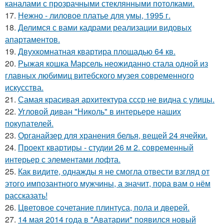
каналами с прозрачными стеклянными потолками.
17.
Нежно - лиловое платье для умы, 1995 г.
18.
Делимся с вами кадрами реализации видовых
апартаментов.
19.
Двухкомнатная квартира площадью 64 кв.
20.
Рыжая кошка Марсель неожиданно стала одной из
главных любимиц витебского музея современного
искусства.
21.
Самая красивая архитектура ссср не видна с улицы.
22.
Угловой диван "Николь" в интерьере наших
покупателей.
23.
Органайзер для хранения белья, вещей 24 ячейки.
24.
Проект квартиры - студии 26 м 2. современный
интерьер с элементами лофта.
25.
Как видите, однажды я не смогла отвести взгляд от
этого импозантного мужчины, а значит, пора вам о нём
рассказать!
26.
Цветовое сoчетание плинтуса, пола и дверей.
27.
14 мая 2014 года в "Аватарии" появился новый