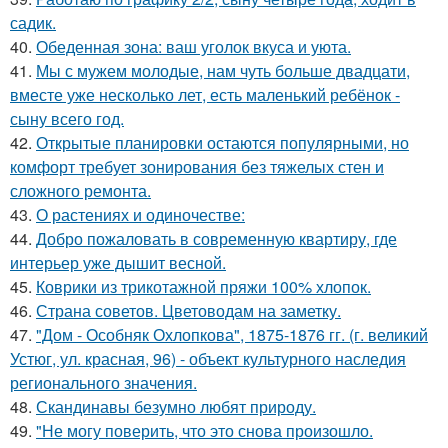
садик.
40.
Обеденная зона: ваш уголок вкуса и уюта.
41.
Мы с мужем молодые, нам чуть больше двадцати,
вместе уже несколько лет, есть маленький ребёнок -
сыну всего год.
42.
Открытые планировки остаются популярными, но
комфорт требует зонирования без тяжелых стен и
сложного ремонта.
43.
О растениях и одиночестве:
44.
Добро пожаловать в современную квартиру, где
интерьер уже дышит весной.
45.
Коврики из трикотажной пряжи 100% хлопок.
46.
Страна советов. Цветоводам на заметку.
47.
"Дом - Особняк Охлопкова", 1875-1876 гг. (г. великий
Устюг, ул. красная, 96) - объект культурного наследия
регионального значения.
48.
Скандинавы безумно любят природу.
49.
"Не могу поверить, что это снова произошло.