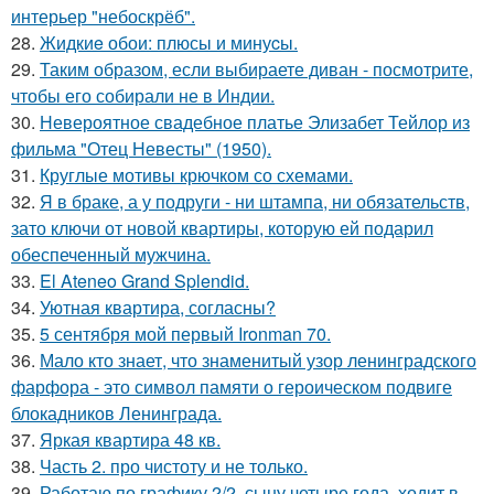
интерьер "небоскрёб".
28.
Жидкиe обои: плюсы и минуcы.
29.
Таким образом, если выбираете диван - посмотрите,
чтобы его собирали не в Индии.
30.
Невероятное свадебное платье Элизабет Тейлор из
фильма "Отец Невесты" (1950).
31.
Круглые мотивы крючком со схемами.
32.
Я в браке, а у подруги - ни штампа, ни обязательств,
зато ключи от новой квартиры, которую ей подарил
обеспеченный мужчина.
33.
El Ateneo Grand Splendid.
34.
Уютная квартира, согласны?
35.
5 сентября мой первый Ironman 70.
36.
Мало кто знает, что знаменитый узор ленинградского
фарфора - это символ памяти о героическом подвиге
блокадников Ленинграда.
37.
Яркая квартира 48 кв.
38.
Часть 2. про чистоту и не только.
39.
Работаю по графику 2/2, сыну четыре года, ходит в