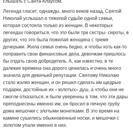
слышать с Санта-Клаусом.
Легенда гласит, однажды, много веков назад, Святой
Николай услышал о тяжелой судьбе одной семьи,
которая состояла только из женщин. В некоторых
легендах говориться, что это были три сестры- сироты, в
других, что это была пожилая женщина с тремя
дочерьми. Жила семья очень бедно, и чтобы хоть как-то
поправить свои финансовые дела, девочкам пришлось
бы отдать свою добродетель. А, как известно, в те
далекие времена она дорого ценилась и очень много
значила для девичьей репутации. Святому Николаю
стало жалко женщин, и он решил сделать им щедрые
подарки, достойные их «золотых» душ, а чтобы они не
смогли отказаться, и были уверенны в том, что эти дары
преподнесены именно им, он бросил в печную трубу
дома мешочки с злотыми монетками. В это время на
камине сушились обыкновенные носки, и мешочки с
золотом упали именно в них.