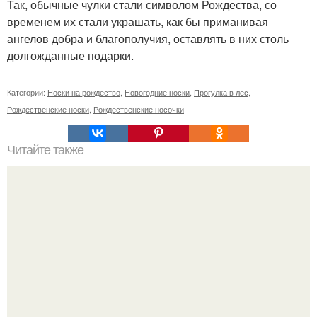
Так, обычные чулки стали символом Рождества, со
временем их стали украшать, как бы приманивая
ангелов добра и благополучия, оставлять в них столь
долгожданные подарки.
Категории:
Носки на рождество
,
Новогодние носки
,
Прогулка в лес
,
Рождественские носки
,
Рождественские носочки
Читайте также
11 рецептов сахарной глазури, чтобы подойти творчески
к украшению печенюшек.