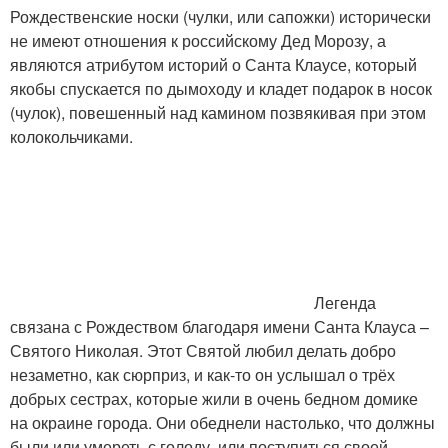
Рождественские носки (чулки, или сапожки) исторически
не имеют отношения к российскому Дед Морозу, а
являются атрибутом историй о Санта Клаусе, который
якобы спускается по дымоходу и кладет подарок в носок
(чулок), повешенный над камином позвякивая при этом
колокольчиками.
Легенда
связана с Рождеством благодаря имени Санта Клауса –
Святого Николая. Этот Святой любил делать добро
незаметно, как сюрприз, и как-то он услышал о трёх
добрых сестрах, которые жили в очень бедном домике
на окраине города. Они обеднели настолько, что должны
были или умереть с голоду, или поступиться своей