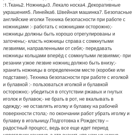
:1.Ткань2. Ножницы3. Лекало носка4. Декоративные
украшения5. Линейка6. Швейная машинка7. Безопасные
английские иголки Техника безопасности при работе с
ножницами :- работать с ножницами осторожно;-
ножницы должны быть хорошо отрегулированы и
заточены;- класть ножницы справа с сомкнутыми
лезвиями, направленными от себя;- передавать
ножницы кольцами вперёд с сомкнутыми лезвиями;- при
резании узкое лезвие ножниц должно быть внизу;-
хранить ножницы в определенном месте (коробке или
подставке). Техника безопасности при работе с иголкой
и булавкой :- пользоваться иголкой и булавкой
осторожно;- убедиться в отсутствии ржавых и гнутых
иголок и булавок;- не брать в рот, не вкалывать в
одежду;- не оставлять иголку и булавку на рабочей
поверхности стола;- по окончании работ убрать иголку и
булавку в игольницу.Подготовка к Рождеству –
радостный процесс, ведь все еще идет период
новогодних каникул, а это значит, что нам не нужно