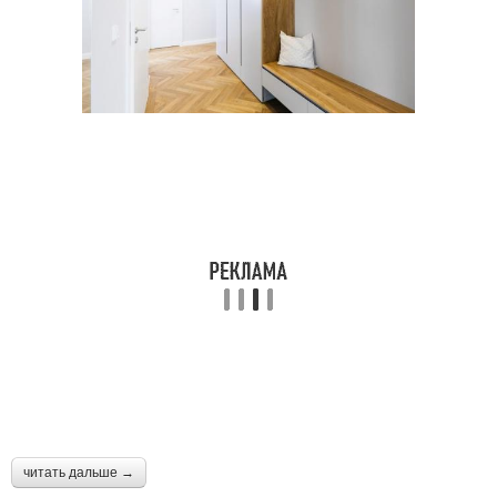
Замечательные
Оригинальные
украшения
украшения
Украшения на новый
Крутые идеи
год
читать дальше →