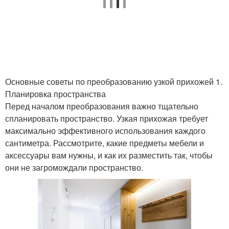
Интересные идеи
Оконные украшения
Основные советы по преобразованию узкой прихожей 1.
Разные идеи
Украшения на окна
Планировка пространства
Перед началом преобразования важно тщательно
спланировать пространство. Узкая прихожая требует
максимально эффективного использования каждого
Новогодние украшения
Красивые идеи
сантиметра. Рассмотрите, какие предметы мебели и
аксессуары вам нужны, и как их разместить так, чтобы
они не загромождали пространство.
Материалы для
Украшения для класса
украшения