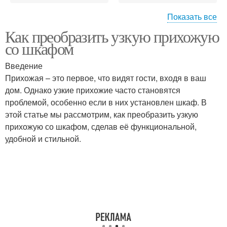
Показать все
Как преобразить узкую прихожую
Необычные идеи
Идеи для дизайна
со шкафом
Введение
Прихожая – это первое, что видят гости, входя в ваш
дом. Однако узкие прихожие часто становятся
Украшение на окна
Домашние идеи
проблемой, особенно если в них установлен шкаф. В
этой статье мы рассмотрим, как преобразить узкую
прихожую со шкафом, сделав её функциональной,
удобной и стильной.
Украшения для окон
Простые идеи
Новогодний украшение
Нетривиальные идеи