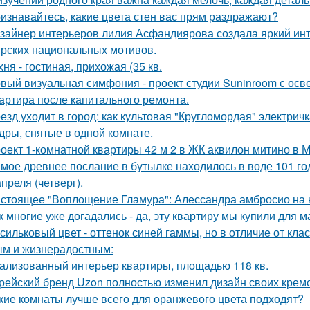
изнавайтесь, какие цвета стен вас прям раздражают?
зайнер интерьеров лилия Асфандиярова создала яркий инт
рских национальных мотивов.
хня - гостиная, прихожая (35 кв.
вый визуальная симфония - проект студии Suninroom с осв
артира после капитального ремонта.
езд уходит в город: как культовая "Кругломордая" электрич
дры, снятые в одной комнате.
оект 1-комнатной квартиры 42 м 2 в ЖК аквилон митино в М
мое древнее послание в бутылке находилось в воде 101 го
апреля (четверг).
стоящее "Воплощение Гламура": Алессандра амбросио на 
к многие уже догадались - да, эту квартиру мы купили для 
сильковый цвет - оттенок синей гаммы, но в отличие от кла
м и жизнерадостным:
ализованный интерьер квартиры, площадью 118 кв.
рейский бренд Uzon полностью изменил дизайн своих кремов
кие комнаты лучше всего для оранжевого цвета подходят?