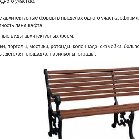
дного участка).
 архитектурные формы в пределах одного участка оформляю
тность ландшафта.
ные виды архитектурных форм:
ки, перголы, мостики, ротонды, колоннада, скамейки, бельв
ы, детская площадка, павильоны, ограды.