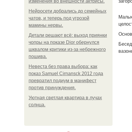
загоро
изменения во внешности актрисы.
Нейросети добрались до семейных
Малые
чатов, и теперь под угрозой
целос
мамины нервы.
Основ
Детали решают всё: выход приянки
чопры на показе Dior обернулся
Бесед
шквалом критики из-за небрежного
вазон
пошива.
Невеста без права выбора: как
показ Samuel Cirnansck 2012 года
превратил подиум в манифест
против принуждения.
Уютная светлая квартира в лучах
солнца.