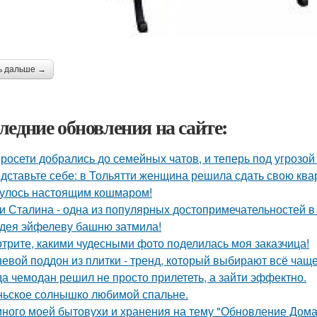
ь дальше →
ледние обновления на сайте:
росети добрались до семейных чатов, и теперь под угрозо
дставьте себе: в Тольятти женщина решила сдать свою кварт
улось настоящим кошмаром!
и Сталина - одна из популярных достопримечательностей в
дея эйфелеву башню затмила!
трите, какими чудесными фото поделилась моя заказчица!
евой поддон из плитки - тренд, который выбирают всё чаще
да чемодан решил не просто прилететь, а зайти эффектно.
ьское солнышко любимой спальне.
ного моей бытовухи и хранения на тему "Обновление Дома