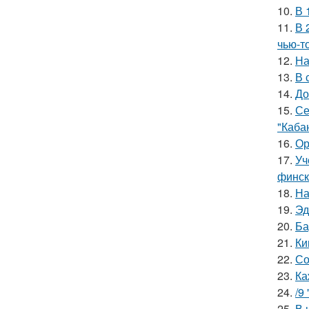
10.
В 
11.
В 
чью-т
12.
На
13.
В 
14.
До
15.
Се
"Каба
16.
Ор
17.
Уч
финск
18.
На
19.
Эд
20.
Ба
21.
Ки
22.
Со
23.
Ка
24.
/9
25.
В 