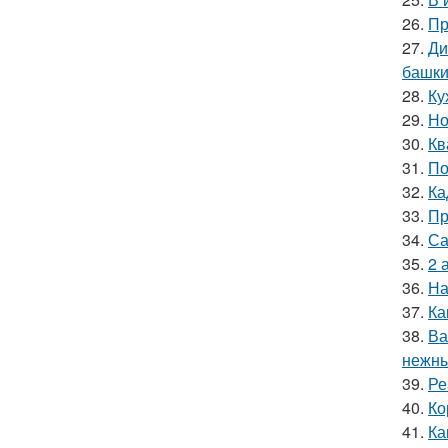
26.
Пр
27.
Ди
башки
28.
Ку
29.
Но
30.
Кв
31.
По
32.
Ка
33.
Пр
34.
Са
35.
2 
36.
На
37.
Ка
38.
Ва
нежны
39.
Ре
40.
Ко
41.
Ка