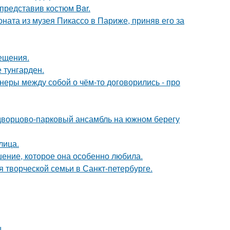
 представив костюм Bar.
оната из музея Пикассо в Париже, приняв его за
сещения.
 тунгарден.
йнеры между собой о чём-то договорились - про
 дворцово-парковый ансамбль на южном берегу
лица.
шение, которое она особенно любила.
я творческой семьи в Санкт-петербурге.
!