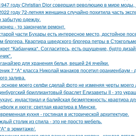
1947 году Christian Dior совершил революцию в мире моды,
2022 году 72-летняя женщина случайно похитила часть эксп
о забытую одежду.
конец - то закончили ремонт.
старой части Бухары есть интересное место, достойное по
м блогера. Квартира шведского блогера петры в Стокгольме
крет "Кабанчика". Согласитесь, есть ощущение, будто диза
нчик".
ганайзер для хранения белья, вещей 24 ячейки.
еник 7 "А" класса Николай манаков посетил ораниенбаум -
ого залива.
 основе моего селфи сделай фото не изменяя черты моего 
инбургский бриллиантовый браслет Елизаветы II - это укра
ухаус, индастриал и балийская безмятежность: квартира дл
нфолк и хюгге: светлая квартира в Минске.
временная кухня - гостиная в исторической архитектуре.
ждый столик из спила - это не просто мебель.
 "А" в эрмитаже/.
изучении родного края важна каждая мелочь, каждая деталь