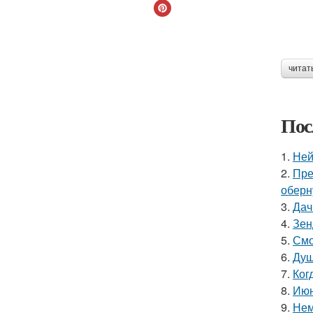
читат
Пос
1.
Ней
2.
Пре
оберн
3.
Дач
4.
Зен
5.
Смо
6.
Душ
7.
Ког
8.
Июн
9.
Нем