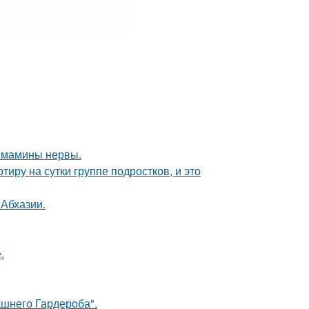
й мамины нервы.
иру на сутки группе подростков, и это
 Абхазии.
.
шнего Гардероба".