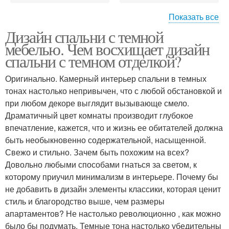
Показать все
Дизайн спальни с темной
Спальня с темной
Темная мебель
мебелью. Чем восхищает дизайн
мебелью
спальни с темном отделкой?
Оригинально. Камерный интерьер спальни в темных
тонах настолько непривычен, что с любой обстановкой и
Мебели в интерьере
Светлая мебель
при любом декоре выглядит вызывающе смело.
Драматичный цвет комнаты производит глубокое
впечатление, кажется, что и жизнь ее обитателей должна
быть необыкновенно содержательной, насыщенной.
Шторы в спальню
Шторы в спальне
Свежо и стильно. Зачем быть похожим на всех?
Довольно любыми способами гнаться за светом, к
которому приучил минимализм в интерьере. Почему бы
не добавить в дизайн элементы классики, которая ценит
стиль и благородство выше, чем размеры
Черная мебель
Цветы в спальне
апартаментов? Не настолько революционно , как можно
было бы подумать. Темные тона настолько убедительны