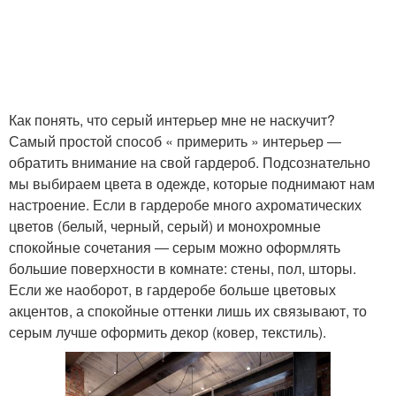
Интерьер в
Стиль с белой
скандинавском стиле
Как понять, что серый интерьер мне не наскучит?
Спальня с яркими
Самый простой способ « примерить » интерьер ―
Цвета в разных стилях
акцентами
обратить внимание на свой гардероб. Подсознательно
мы выбираем цвета в одежде, которые поднимают нам
настроение. Если в гардеробе много ахроматических
цветов (белый, черный, серый) и монохромные
Мебель в спальне
Цветы в спальне
спокойные сочетания ― серым можно оформлять
большие поверхности в комнате: стены, пол, шторы.
Если же наоборот, в гардеробе больше цветовых
акцентов, а спокойные оттенки лишь их связывают, то
серым лучше оформить декор (ковер, текстиль).
Черная спальня
Спальня в черных тонах