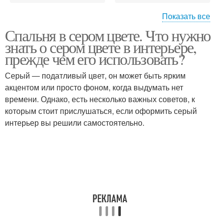
Показать все
Спальня в сером цвете. Что нужно
Подходящие стили
Белая спальня
знать о сером цвете в интерьере,
прежде чем его использовать?
Серый ― податливый цвет, он может быть ярким
Спальня в современном
Спальня в разных
акцентом или просто фоном, когда выдумать нет
стиле
стилях
времени. Однако, есть несколько важных советов, к
которым стоит прислушаться, если оформить серый
интерьер вы решили самостоятельно.
Спальня в стиле
Современный стиль
Спальни на
Спальня в
особенности
скандинавском стиле