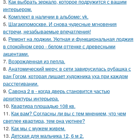
3.
Как выбрать зеркало, которое подружится с вашим
интерьером.
4.
Комплект в наличии в альбоме: vk.
5.
Шагаюпомоскве. И снова чудесные мгновения
встречи, незабываемые впечатления!
6.
Ремонт на лоджии. Уютная и функциональная лоджия
в спокойном серо - белом оттенке с древесными
акцентами.
7.
Возрожденная из пепла.
8.
Анатомический мерч: в сети завирусилась рубашка с
ван Гогом, которая лишает художника уха при каждом
расстегивании.
9.
Савона 2 в - когда дверь становится частью
архитектуры интерьера.
10.
Квартира площадью 108 кв.
11.
Как вам? Согласны ли вы с тем мнением, что чем
светлее квартира, тем она уютнее?
12.
Как мы с мужем живем.
13.
Детская для мальчика 12, 6 м 2.