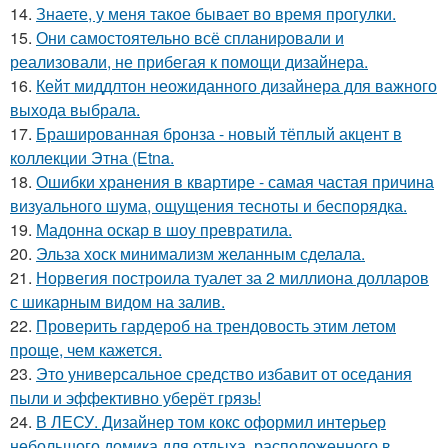
14.
Знаете, у меня такое бывает во время прогулки.
15.
Они самостоятельно всё спланировали и
реализовали, не прибегая к помощи дизайнера.
16.
Кейт миддлтон неожиданного дизайнера для важного
выхода выбрала.
17.
Брашированная бронза - новый тёплый акцент в
коллекции Этна (Etna.
18.
Ошибки хранения в квартире - самая частая причина
визуального шума, ощущения тесноты и беспорядка.
19.
Мадонна оскар в шоу превратила.
20.
Эльза хоск минимализм желанным сделала.
21.
Норвегия построила туалет за 2 миллиона долларов
с шикарным видом на залив.
22.
Проверить гардероб на трендовость этим летом
проще, чем кажется.
23.
Это универсальное средство избавит от оседания
пыли и эффективно уберёт грязь!
24.
В ЛЕСУ. Дизайнер том кокс оформил интерьер
небольшого домика для отдыха, расположенного в