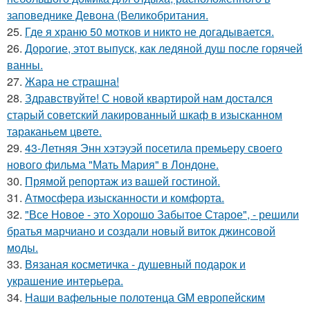
заповеднике Девона (Великобритания.
25.
Где я храню 50 мотков и никто не догадывается.
26.
Дорогие, этот выпуск, как ледяной душ после горячей
ванны.
27.
Жара не страшна!
28.
Здравствуйте! С новой квартирой нам достался
старый советский лакированный шкаф в изысканном
тараканьем цвете.
29.
43-Летняя Энн хэтэуэй посетила премьеру своего
нового фильма "Мать Мария" в Лондоне.
30.
Прямой репортаж из вашей гостиной.
31.
Атмосфера изысканности и комфорта.
32.
"Все Новое - это Хорошо Забытое Старое", - решили
братья марчиано и создали новый виток джинсовой
моды.
33.
Вязаная косметичка - душевный подарок и
украшение интерьера.
34.
Наши вафельные полотенца GM европейским