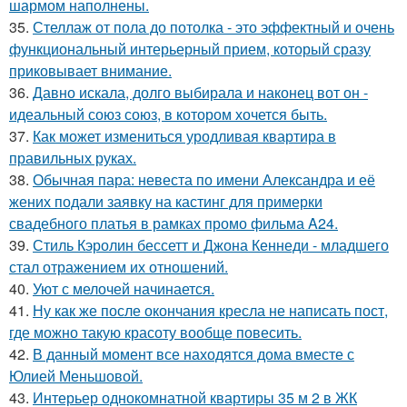
шармом наполнены.
35.
Стеллаж от пола до потолка - это эффектный и очень
функциональный интерьерный прием, который сразу
приковывает внимание.
36.
Давно искала, долго выбирала и наконец вот он -
идеальный союз союз, в котором хочется быть.
37.
Как может измениться уродливая квартира в
правильных руках.
38.
Обычная пара: невеста по имени Александра и её
жених подали заявку на кастинг для примерки
свадебного платья в рамках промо фильма A24.
39.
Стиль Кэролин бессетт и Джона Кеннеди - младшего
стал отражением их отношений.
40.
Уют с мелочей начинается.
41.
Ну как же после окончания кресла не написать пост,
где можно такую красоту вообще повесить.
42.
В данный момент все находятся дома вместе с
Юлией Меньшовой.
43.
Интерьер однокомнатной квартиры 35 м 2 в ЖК