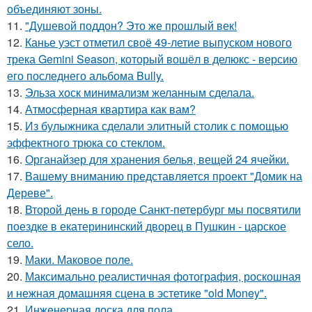
объединяют зоны.
11.
"Душевой поддон? Это же прошлый век!
12.
Канье уэст отметил своё 49-летие выпуском нового
трека Gemini Season, который вошёл в делюкс - версию
его последнего альбома Bully.
13.
Эльза хоск минимализм желанным сделала.
14.
Атмосферная квартира как вам?
15.
Из булыжника сделали элитный столик с помощью
эффектного трюка со стеклом.
16.
Органайзер для хранения белья, вещей 24 ячейки.
17.
Вашему вниманию представляется проект "Домик на
Дереве".
18.
Второй день в городе Санкт-петербург мы посвятили
поездке в екатерининский дворец в Пушкин - царское
село.
19.
Маки. Маковое поле.
20.
Максимально реалистичная фотография, роскошная
и нежная домашняя сцена в эстетике "old Money".
21.
Инжeнepная доска для пола.