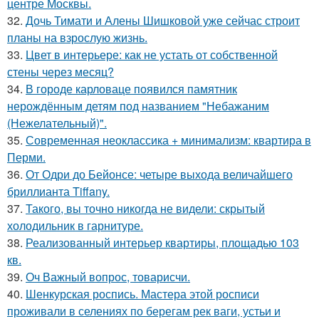
центре Москвы.
32.
Дочь Тимати и Алены Шишковой уже сейчас строит
планы на взрослую жизнь.
33.
Цвет в интерьере: как не устать от собственной
стены через месяц?
34.
В городе карловаце появился памятник
нерождённым детям под названием "Небажаним
(Нежелательный)".
35.
Современная неоклассика + минимализм: квартира в
Перми.
36.
От Одри до Бейонсе: четыре выхода величайшего
бриллианта Tiffany.
37.
Такого, вы точно никогда не видели: скрытый
холодильник в гарнитуре.
38.
Реализованный интерьер квартиры, площадью 103
кв.
39.
Оч Важный вопрос, товарисчи.
40.
Шенкурская роспись. Мастера этой росписи
проживали в селениях по берегам рек ваги, устьи и