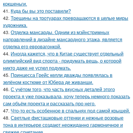
кокшеньги.
41.
Куда бы вы это поставили?
42.
Трещины на тротуарах превращаются в целые миры
художника.
43.
Отделка мансарды. Одним из мэйнстримных
направлений в дизайне мансардного этажа, является
отделка его евровагонкой.
44.
Иногда кажется, что в Китае существует отдельный
олимпийский вид спорта - придумать вещь, о которой
никто даже не успел подумать.
45.
Принцесса Грейс келли дважды появлялась в
зелёном костюме от Юбера де живанши.
46.
С учётом того, что часть вкусных деталей этого
проекта я уже показывала, хочу теперь немного показать
сам объём проекта и рассказать про него.
47.
Что-то есть особенное в спальнях под самой крышей.
48.
Светлые фисташковые оттенки и нежные розовые
тона в интерьере создают неожиданно гармоничное и
свежее сочетание.