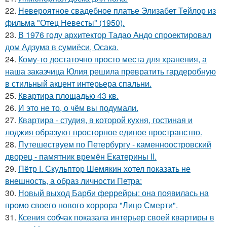
22.
Невероятное свадебное платье Элизабет Тейлор из
фильма "Отец Невесты" (1950).
23.
В 1976 году архитектор Тадао Андо спроектировал
дом Адзума в сумиёси, Осака.
24.
Кому-то достаточно просто места для хранения, а
наша заказчица Юлия решила превратить гардеробную
в стильный акцент интерьера спальни.
25.
Квартира площадью 43 кв.
26.
И это не то, о чём вы подумали.
27.
Квартира - студия, в которой кухня, гостиная и
лоджия образуют просторное единое пространство.
28.
Путешествуем по Петербургу - каменноостровский
дворец - памятник времён Екатерины II.
29.
Пётр I. Скульптор Шемякин хотел показать не
внешность, а образ личности Петра:
30.
Новый выход Барби феррейры: она появилась на
промо своего нового хоррора "Лицо Смерти".
31.
Ксения собчак показала интерьер своей квартиры в