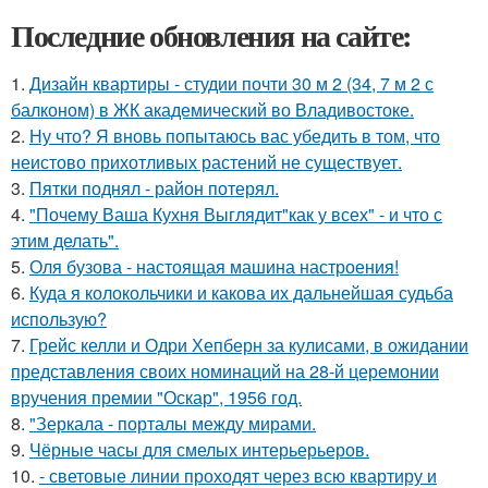
Последние обновления на сайте:
1.
Дизайн квартиры - студии почти 30 м 2 (34, 7 м 2 с
балконом) в ЖК академический во Владивостоке.
2.
Ну что? Я вновь попытаюсь вас убедить в том, что
неистово прихотливых растений не существует.
3.
Пятки поднял - район потерял.
4.
"Почему Ваша Кухня Выглядит"как у всех" - и что с
этим делать".
5.
Оля бузова - настоящая машина настроения!
6.
Куда я колокольчики и какова их дальнейшая судьба
использую?
7.
Грейс келли и Одри Хепберн за кулисами, в ожидании
представления своих номинаций на 28-й церемонии
вручения премии "Оскар", 1956 год.
8.
"Зеркала - порталы между мирами.
9.
Чёрные часы для смелых интерьерьеров.
10.
- световые линии проходят через всю квартиру и