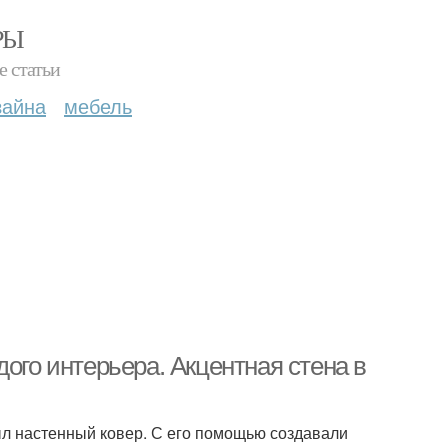
РЫ
е статьи
зайна
мебель
ого интерьера. Акцентная стена в
ыл настенный ковер. С его помощью создавали