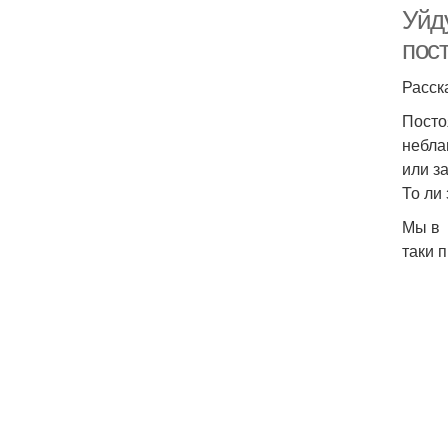
Уйд
пос
Расск
Посто
небла
или з
То ли
Мы в 
таки 