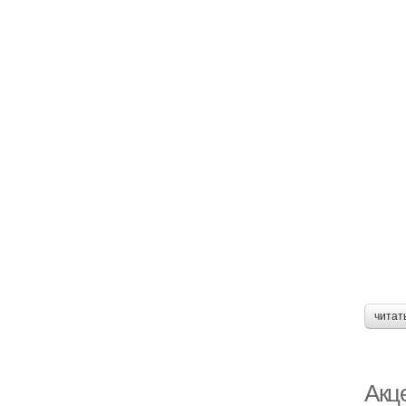
читат
Акц