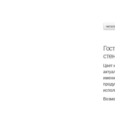
читат
Гос
сте
Цвет 
актуа
именн
проду
испол
Возмо