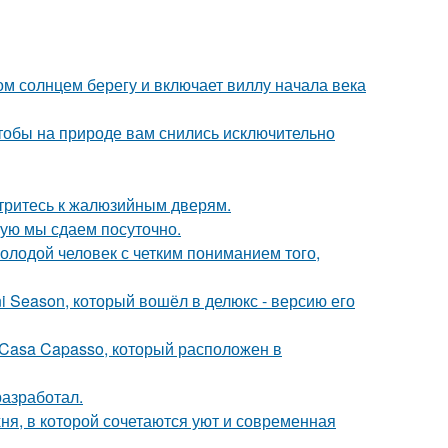
м солнцем берегу и включает виллу начала века
тобы на природе вам снились исключительно
отритесь к жалюзийным дверям.
рую мы сдаем посуточно.
лодой человек с четким пониманием того,
i Season, который вошёл в делюкс - версию его
 Casa Capasso, который расположен в
разработал.
ня, в которой сочетаются уют и современная