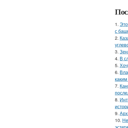
Пос
1.
Это
с баш
2.
Каз
углев
3.
Зен
4.
В с
5.
Хоч
6.
Вла
каким
7.
Кан
после
8.
Инт
истор
9.
Арх
10.
Не
эстети