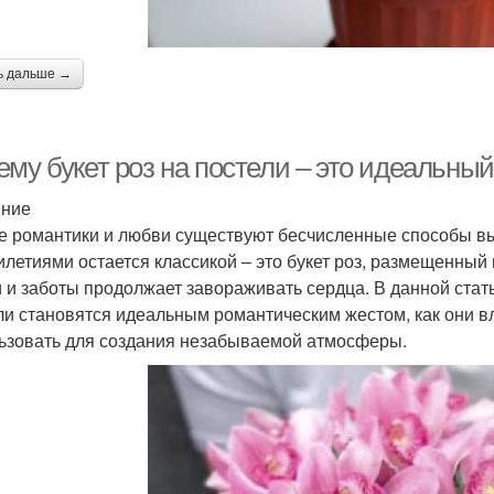
ь дальше →
ему букет роз на постели – это идеальны
ение
е романтики и любви существуют бесчисленные способы выр
илетиями остается классикой – это букет роз, размещенный 
 и заботы продолжает завораживать сердца. В данной стат
ли становятся идеальным романтическим жестом, как они в
ьзовать для создания незабываемой атмосферы.