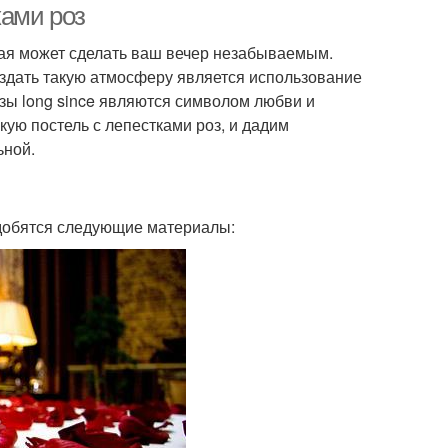
ками роз
рая может сделать ваш вечер незабываемым.
здать такую атмосферу является использование
розы long since являются символом любви и
кую постель с лепестками роз, и дадим
ьной.
адобятся следующие материалы: