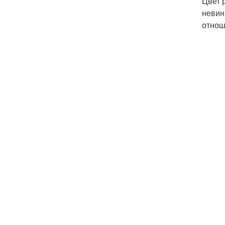
Цвет 
невин
отнош