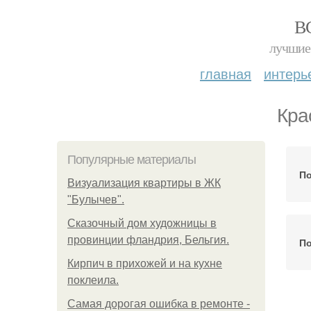
В
лучшие 
главная
интерь
Кра
Популярные материалы
По
Визуализация квартиры в ЖК
"Булычев".
Сказочный дом художницы в
провинции фландрия, Бельгия.
По
Кирпич в прихожей и на кухне
поклеила.
Самая дорогая ошибка в ремонте -