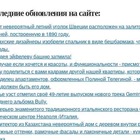
ледние обновления на сайте:
т невероятный летний уголок Швеции расположен на залито
ней, построенную в 1890 году.
ахские дизайнеры изобрели спальник в виде бешбармака, ч
оды.
дея эйфелеву башню затмила!
лучае если хочется и красоты, и функциональности - присм
у поделиться с вами кадрами другой нашей квартиры, кото
делец апартаментов, оформленных Полиной Телегиной, - мо
 должен быть его дом.
ье уэст отметил своё 49-летие выпуском нового трека Gemin
днего альбома Bully.
ерьер знаменитого традиционного итальянского ресторана
ическом центре Неаполя (Италия.
итектор из Казахстана невероятный дом с деревом внутри 
жные оттенки, рамочные фасады и лаконичные детали - кух
ка.