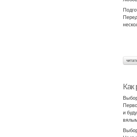
Подго
Перед
неско
читат
Как
Выбор
Перво
и буд
вялым
Выбор