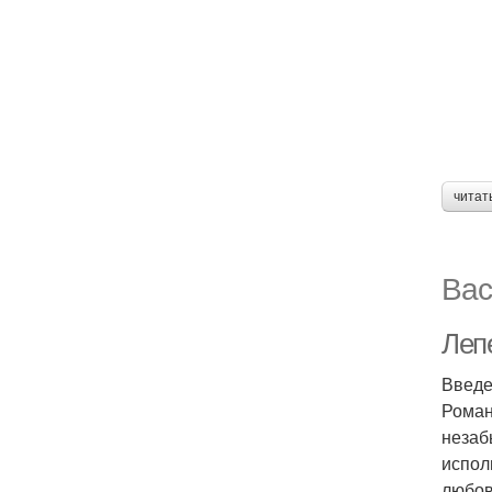
читат
Вас
Леп
Введ
Роман
незаб
испол
любов