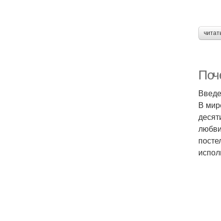
читат
Поч
Введ
В мир
десят
любви
посте
испол