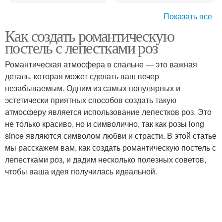
Показать все
Как создать романтическую
Красивая постель
Розы на постели
постель с лепестками роз
Романтическая атмосфера в спальне — это важная
деталь, которая может сделать ваш вечер
Искусственные
незабываемым. Одним из самых популярных и
Лепестки для декора
лепестки
эстетически приятных способов создать такую
атмосферу является использование лепестков роз. Это
не только красиво, но и символично, так как розы long
since являются символом любви и страсти. В этой статье
мы расскажем вам, как создать романтическую постель с
лепестками роз, и дадим несколько полезных советов,
чтобы ваша идея получилась идеальной.