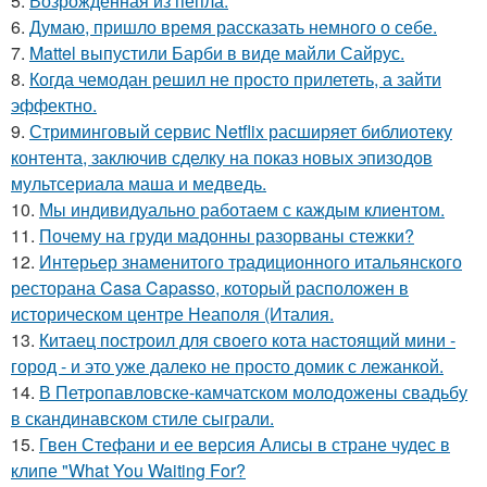
5.
Возрожденная из пепла.
6.
Думаю, пришло время рассказать немного о себе.
7.
Mattel выпустили Барби в виде майли Сайрус.
8.
Когда чемодан решил не просто прилететь, а зайти
эффектно.
9.
Стриминговый сервис Netflix расширяет библиотеку
контента, заключив сделку на показ новых эпизодов
мультсериала маша и медведь.
10.
Мы индивидуально работаем с каждым клиентом.
11.
Почему на груди мадонны разорваны стежки?
12.
Интерьер знаменитого традиционного итальянского
ресторана Casa Capasso, который расположен в
историческом центре Неаполя (Италия.
13.
Китаец построил для своего кота настоящий мини -
город - и это уже далеко не просто домик с лежанкой.
14.
В Петропавловске-камчатском молодожены свадьбу
в скандинавском стиле сыграли.
15.
Гвен Стефани и ее версия Алисы в стране чудес в
клипе "What You Waiting For?