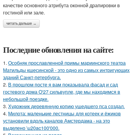
качестве основного атрибута оконной драпировки в
гостиной или зале.
читать дальше →
Последние обновления на сайте:
1.
Особняк прославленной примы мариинского театра
Матильды кшесинской - это одно из самых интригующих
зданий Санкт-петербурга.
2.
В прошлом посте я вам показывала фасад и сад
гостевого дома O'27 сильвупле, где мы находимся в
небольшой поездке.
3.
Художник деревянную копию ушедшего пса создал.
4.
Милота: маленькие лестницы для котеек и ёжиков
установили вдоль каналов Амстердама - на это
выделено \u20ac100'000.