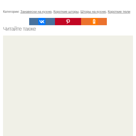
Категории:
Занавески на кухню
,
Короткие шторы
,
Шторы на кухню
,
Короткие тюли
Читайте также
Значение картина с волками. В том случае, если вы
любите вышивать, то наверняка задумывались о том,
что означает та или иная вышитая вами картина.