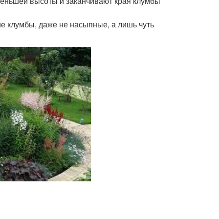
я меньшей высоты и заканчивают края клумбы
ие клумбы, даже не насыпные, а лишь чуть