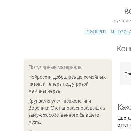
В
лучшие 
главная
интерь
Кон
Популярные материалы
Пр
Нейросети добрались до семейных
чатов, и теперь под угрозой
мамины нервы.
Круг замкнулся: психологиня
Как
Вероника Степанова снова вышла
замуж за собственного бывшего
Цвета
мужа.
оттен