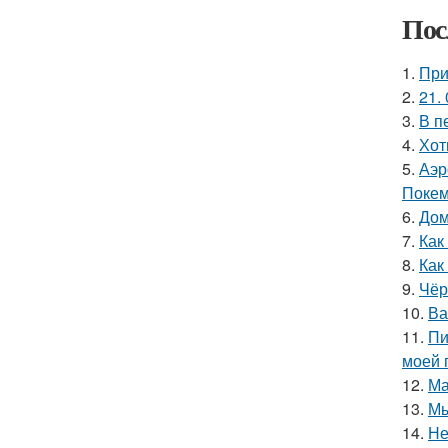
Пос
1.
При
2.
21. 
3.
В п
4.
Хот
5.
Аэр
Покем
6.
Дом
7.
Как
8.
Как
9.
Чёр
10.
Ва
11.
Пи
моей 
12.
Ма
13.
Мы
14.
Не