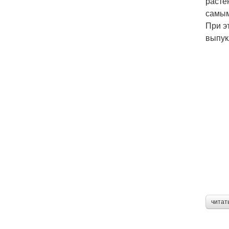
расте
самым
При э
выпук
читат