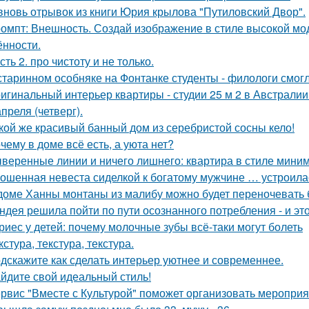
вновь отрывок из книги Юрия крылова "Путиловский Двор".
омпт: Внешность. Создай изображение в стиле высокой мод
ённости.
сть 2. про чистоту и не только.
старинном особняке на Фонтанке студенты - филологи смог
игинальный интерьер квартиры - студии 25 м 2 в Австралии
апреля (четверг).
кой же красивый банный дом из серебристой сосны кело!
чему в доме всё есть, а уюта нет?
веренные линии и ничего лишнего: квартира в стиле мини
ошенная невеста сиделкой к богатому мужчине … устроила
доме Ханны монтаны из малибу можно будет переночевать 
ндея решила пойти по пути осознанного потребления - и эт
риес у детей: почему молочные зубы всё-таки могут болеть
кстура, текстура, текстура.
дскажите как сделать интерьер уютнее и современнее.
йдите свой идеальный стиль!
рвис "Вместе с Культурой" поможет организовать мероприя