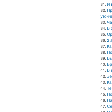
31.
И 
32.
Пр
утонч
33.
Ча
34.
В 
35.
Ор
36.
2 
37.
Ка
38.
По
39.
Вы
40.
Бр
41.
В 
42.
Зе
43.
Ка
44.
Те
45.
По
46.
На
47.
Се