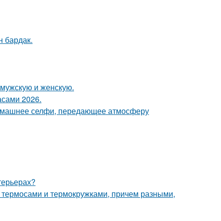
н бардак.
 мужскую и женскую.
асами 2026.
домашнее селфи, передающее атмосферу
нтерьерах?
 с термосами и термокружками, причем разными,