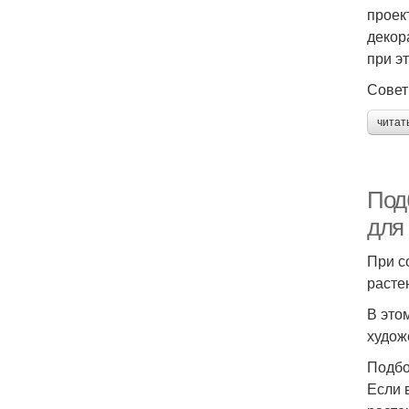
проек
декор
при э
Совет
читат
Под
для
При с
расте
В это
худож
Подбо
Если 