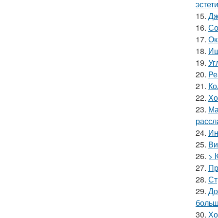
эстети
15.
Дж
16.
Со
17.
Ок
18.
Ищ
19.
Уг
20.
Ре
21.
Ко
22.
Хо
23.
Ма
рассл
24.
Ин
25.
Ви
26.
> 
27.
Пр
28.
Ст
29.
До
больш
30.
Хо