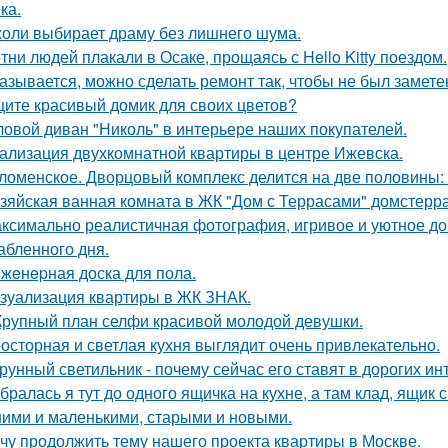
ка.
оли выбирает драму без лишнего шума.
тни людей плакали в Осаке, прощаясь с Hello Kitty поездом.
азывается, можно сделать ремонт так, чтобы не был замете
ите красивый домик для своих цветов?
ловой диван "Николь" в интерьере наших покупателей.
ализация двухкомнатной квартиры в центре Ижевска.
ломенское. Дворцовый комплекс делится на две половины:
зяйская ванная комната в ЖК "Дом с Террасами" домстерр
ксимально реалистичная фотография, игривое и уютное 
абленного дня.
жeнepная доска для пола.
зуализация квартиры в ЖК ЗНАК.
Крупный план селфи красивой молодой девушки.
осторная и светлая кухня выглядит очень привлекательно.
рунный светильник - почему сейчас его ставят в дорогих и
бралась я тут до одного ящичка на кухне, а там клад, ящик
ими и маленькими, старыми и новыми.
чу продолжить тему нашего проекта квартиры в Москве.