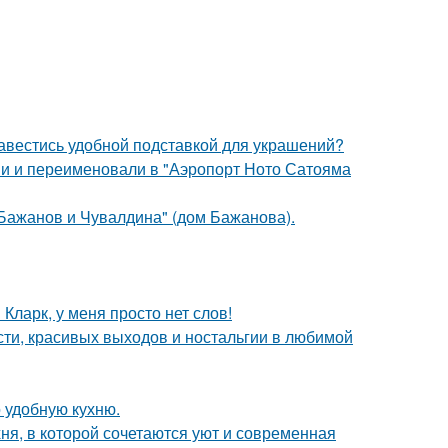
завестись удобной подставкой для украшений?
ми и переименовали в "Аэропорт Ното Сатояма
Бажанов и Чувалдина" (дом Бажанова).
Кларк, у меня просто нет слов!
сти, красивых выходов и ностальгии в любимой
 удобную кухню.
ня, в которой сочетаются уют и современная