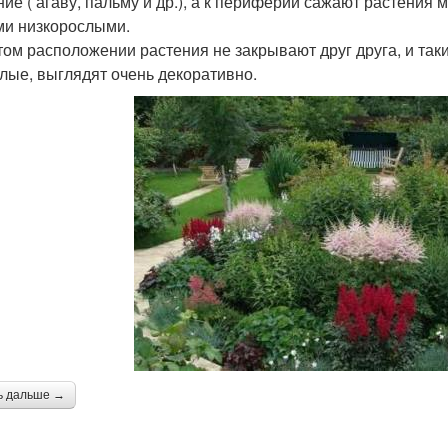
ние ( агаву, пальму и др.), а к периферии сажают растени
и низкорослыми.
том расположении растения не закрывают друг друга, и так
лые, выглядят очень декоративно.
ь дальше →