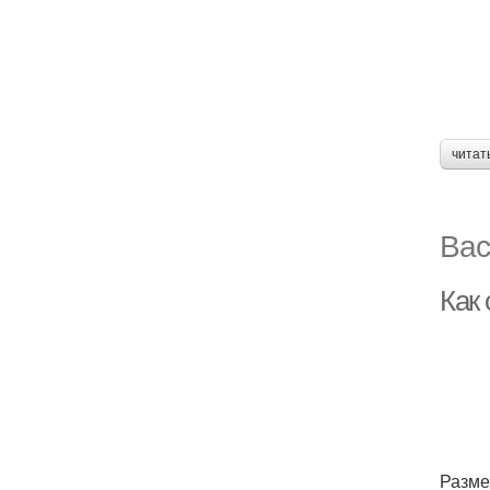
читат
Вас
Как 
Разме