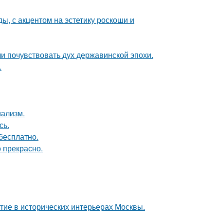
ы, с акцентом на эстетику роскоши и
ли почувствовать дух державинской эпохи.
.
мализм.
сь.
бесплатно.
о прекрасно.
тие в исторических интерьерах Москвы.