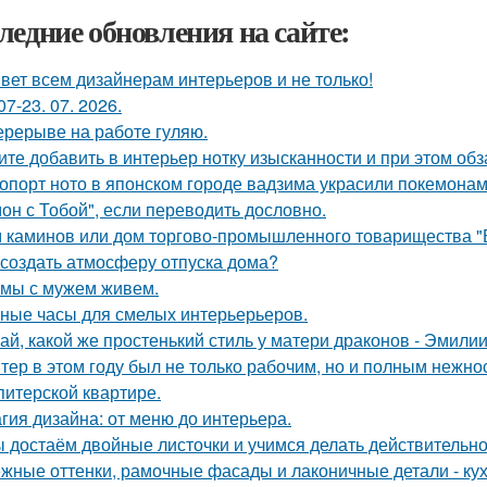
ледние обновления на сайте:
вет всем дизайнерам интерьеров и не только!
07-23. 07. 2026.
ерерыве на работе гуляю.
ите добавить в интерьер нотку изысканности и при этом об
опорт ното в японском городе вадзима украсили покемона
он с Тобой", если переводить дословно.
 каминов или дом торгово-промышленного товарищества "
 создать атмосферу отпуска дома?
 мы с мужем живем.
ные часы для смелых интерьерьеров.
ай, какой же простенький стиль у матери драконов - Эмилии 
тер в этом году был не только рабочим, но и полным нежно
питерской квартире.
гия дизайна: от меню до интерьера.
 достаём двойные листочки и учимся делать действительно
жные оттенки, рамочные фасады и лаконичные детали - кух