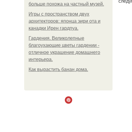
следу
больше похожа на частный музей.
Игры с пространством двух
архитекторов: японца эири ота и
канадки Ирен гардпуа.
Гардения. Великолепные
благоухающие цветы гардении -
отличное украшение домашнего
интерьера.
Как вырастить банан дома.