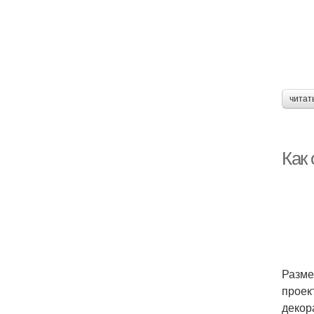
читат
Как 
Разме
проек
декор