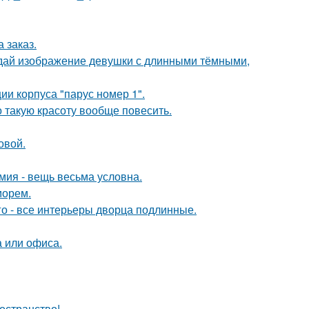
 заказ.
здай изображение девушки с длинными тёмными,
и корпуса "парус номер 1".
о такую красоту вообще повесить.
овой.
мия - вещь весьма условна.
морем.
го - все интерьеры дворца подлинные.
 или офиса.
остранство!