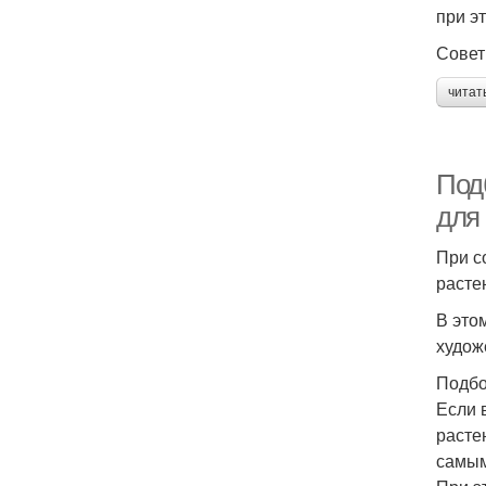
при э
Совет
читат
Под
для
При с
расте
В это
худож
Подбо
Если 
расте
самым