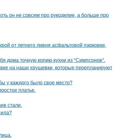
хоть он не совсем про рукоделие, а больше про
крой от летнего ливня асфальтовой парковке,
бя дома точную копию кухни из "Симпсонов".
овке на наши хрущевки, которые перепланируют
обы у каждого было свое место?
простое платье.
ев стали.
сила?
лица.