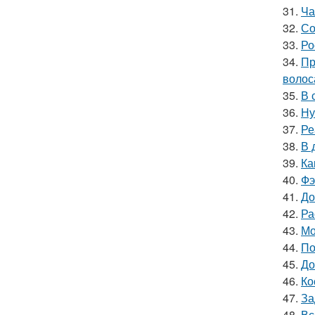
31.
Ча
32.
Со
33.
Ро
34.
Пр
волос
35.
В 
36.
Ну
37.
Ре
38.
В 
39.
Ка
40.
Фэ
41.
До
42.
Ра
43.
Мо
44.
По
45.
До
46.
Ко
47.
За
48.
Вс