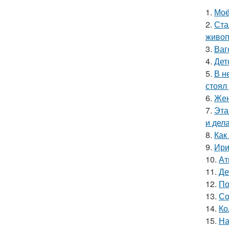
1.
Моё
2.
Ста
живоп
3.
Ваг
4.
Дет
5.
В н
стоял
6.
Жен
7.
Эта
и дел
8.
Как
9.
Ири
10.
Ат
11.
Де
12.
По
13.
Со
14.
Ко
15.
На