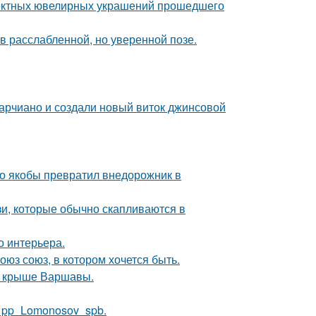
ектных ювелирных украшений прошедшего
 расслабленной, но уверенной позе.
марчиано и создали новый виток джинсовой
-то якобы превратил внедорожник в
зи, которые обычно скапливаются в
о интерьера.
оюз союз, в котором хочется быть.
на крыше Варшавы.
е pp_Lomonosov_spb.