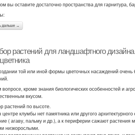
том вы оставите достаточно пространства для гарнитура, ба
ы:
ь дальше →
бор растений для ландшафтного дизайна
 цветника
оздании той или иной формы цветочных насаждений очень
ний.
м вопросе, кроме знания биологических особенностей и агр
ественным вкусом.
р растений по высоте.
в центре клумбы нет памятника или другого архитектурног
ние ( агаву, пальму и др.), а к периферии сажают растени
и низкорослыми.