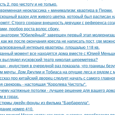
сть 2. про чистоту и не только.
временная неоклассика + минимализм: квартира в Перми.
скошный вазон для живого цветка, который был расписан на
омпт: Строго сохрани внешность девушки с референса со
ами, пробор роста волос сбоку.
санатории "Юбилейный" завершен первый этап модернизаци
 как же после окончания кресла не написать пост, где можн
ализованный интерьер квартиры, площадью 118 кв.
данный момент все находятся дома вместе с Юлией Меньш
к выглядел кусковский театр николая шереметева?
шн - индустрия в очередной раз показала, что границы безу
м мечты. Дом Джулии и Тобиаса на опушке леса и рядом с 
ссказ про китайский дворец следует начать с самого главно
я свекровь - настоящая "Королева Чистоты".
чему натяжные потолки - лучшее решение для вашего дома
м в горах.
стюмы джейн фонды из фильма "Барбарелла".
дание номер 410.
ем привет! Магия цвета: как эмаль и камень преобразили пр