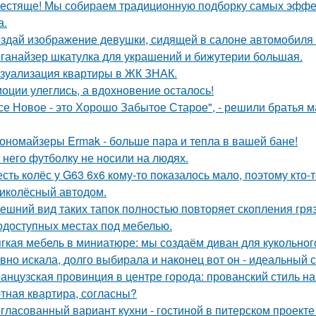
естяще! Мы собираем традиционную подборку самых эфф
а.
здай изображение девушки, сидящей в салоне автомобиля в
ганайзер шкатулка для украшений и бижутерии большая.
зуализация квартиры в ЖК ЗНАК.
оции улеглись, а вдохновение осталось!
се Новое - это Хорошо Забытое Старое", - решили братья 
ономайзеры Ermak - больше пара и тепла в вашей бане!
 него футболку не носили на людях.
сть колёс у G63 6x6 кому-то показалось мало, поэтому кто
иколёсный автодом.
ешний вид таких тапок полностью повторяет скопления гря
одоступных местах под мебелью.
гкая мебель в миниатюре: мы создаём диван для кукольног
вно искала, долго выбирала и наконец вот он - идеальный с
анцузская провинция в центре города: прованский стиль 
тная квартира, согласны?
гласованный вариант кухни - гостиной в питерском проект