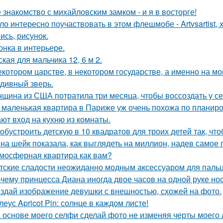
 знакомство с михайловским замком - и я в восторге!
ло интересно поучаствовать в этом флешмобе - Artvsartist, 
ись, рисунок.
онка в интерьере.
ская для мальчика 12, 6 м 2.
екотором царстве, в некотором государстве, а именно на мо
 дивный зверь.
щина из США потратила три месяца, чтобы воссоздать у се
 маленькая квартира в Париже уж очень похожа по планир
ают вход на кухню из комнаты.
 обустроить детскую в 10 квадратов для троих детей так, чт
на шейк показала, как выглядеть на миллион, надев самое 
мосферная квартира как вам?
тские сладости неожиданно модным аксессуаром для пальц
чему принцесса Диана иногда двое часов на одной руке но
здай изображение девушки с внешностью, схожей на фото.
леус Apricot Pin: солнце в каждом листе!
 основе моего селфи сделай фото не изменяя черты моего 