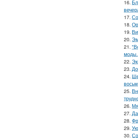
16.
Бл
вечер
17.
Со
18.
Ор
19.
Ви
20.
Эм
21.
"В
моды.
22.
Эк
23.
До
24.
Ше
восьм
25.
Вн
трудн
26.
Мя
27.
Да
28.
Фр
29.
Ую
30.
Со