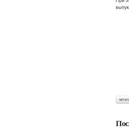
При э
выпук
читат
Пос