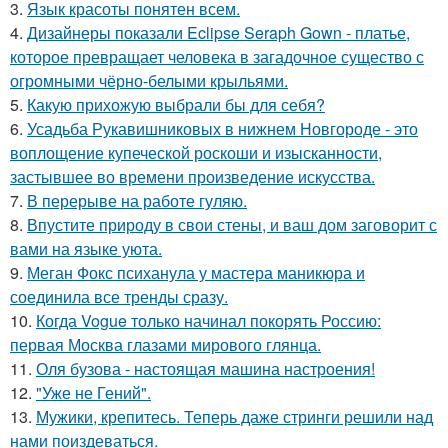
3.
Язык красоты понятен всем.
4.
Дизайнеры показали Eclipse Seraph Gown - платье,
которое превращает человека в загадочное существо с
огромными чёрно-белыми крыльями.
5.
Какую прихожую выбрали бы для себя?
6.
Усадьба Рукавишниковых в нижнем Новгороде - это
воплощение купеческой роскоши и изысканности,
застывшее во времени произведение искусства.
7.
В перерыве на работе гуляю.
8.
Впустите природу в свои стены, и ваш дом заговорит с
вами на языке уюта.
9.
Меган Фокс психанула у мастера маникюра и
соединила все тренды сразу.
10.
Когда Vogue только начинал покорять Россию:
первая Москва глазами мирового глянца.
11.
Оля бузова - настоящая машина настроения!
12.
"Уже не Гений".
13.
Мужики, крепитесь. Теперь даже стринги решили над
нами поиздеваться.