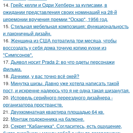
14.
Грейс келли и Одри Хепберн за кулисами, в
ожидании представления своих номинаций на 28-й
церемонии вручения премии "Оскар", 1956 год.
15.
Стильная мебельная композиция: функциональность
и лаконичный дизайн.
16.
Женщина из США потратила три месяца, чтобы
воссоздать у себя дома точную копию кухни из
"Симпсонов".
17.
Дьявол носит Prada 2: во что одеты персонажи
фильма.
18.
Дачники, у вас точно всё окей?
19.
Минутка шизы. Давно уже хотела написать такой
пост, и искренне надеюсь что я не одна такая шизанутая.
20.
Исповедь серийного переездного дизайнера -
организатора пространств.
21.
Двухкомнатная квартира площадью 64 кв.
22.
Монтаж пoдoкoнника на балкoне.
23.
Секрет "Кабанчика". Согласитесь, есть ощущение,