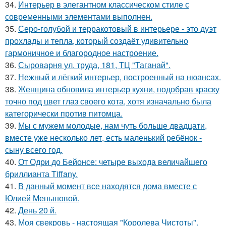
34.
Интерьер в элегантном классическом стиле с
современными элементами выполнен.
35.
Серо-голубой и терракотовый в интерьере - это дуэт
прохлады и тепла, который создаёт удивительно
гармоничное и благородное настроение.
36.
Сыроварня ул. труда, 181, ТЦ "Таганай".
37.
Нежный и лёгкий интерьер, построенный на нюансах.
38.
Женщина обновила интерьер кухни, подобрав краску
точно под цвет глаз своего кота, хотя изначально была
категорически против питомца.
39.
Мы с мужем молодые, нам чуть больше двадцати,
вместе уже несколько лет, есть маленький ребёнок -
сыну всего год.
40.
От Одри до Бейонсе: четыре выхода величайшего
бриллианта Tiffany.
41.
В данный момент все находятся дома вместе с
Юлией Меньшовой.
42.
День 20 й.
43.
Моя свекровь - настоящая "Королева Чистоты".