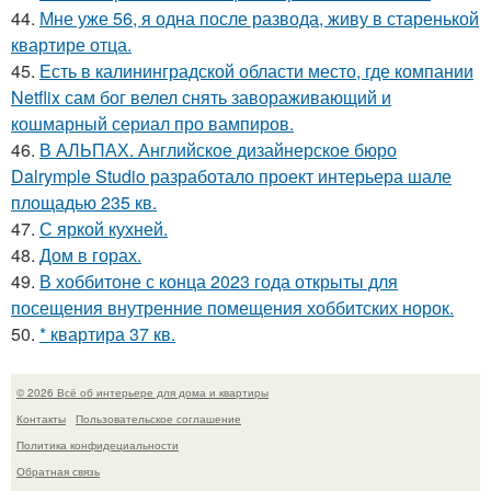
44.
Мне уже 56, я одна после развода, живу в старенькой
квартире отца.
45.
Есть в калининградской области место, где компании
Netflix сам бог велел снять завораживающий и
кошмарный сериал про вампиров.
46.
В АЛЬПАХ. Английское дизайнерское бюро
Dalrymple Studio разработало проект интерьера шале
площадью 235 кв.
47.
С яркой кухней.
48.
Дом в горах.
49.
В хоббитоне с конца 2023 года открыты для
посещения внутренние помещения хоббитских норок.
50.
* квартира 37 кв.
© 2026 Всё об интерьере для дома и квартиры
Контакты
Пользовательское соглашение
Политика конфидециальности
Обратная связь