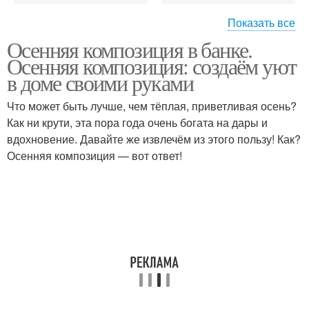
Показать все
Осенняя композиция в банке.
Композиция из листьев
Композиции из листьев
Осенняя композиция: создаём уют
в доме своими руками
Что может быть лучше, чем тёплая, приветливая осень?
Флористические
Композиции из осенних
Как ни крути, эта пора года очень богата на дары и
композиции
листьев
вдохновение. Давайте же извлечём из этого пользу! Как?
Осенняя композиция — вот ответ!
Композиции из овощей