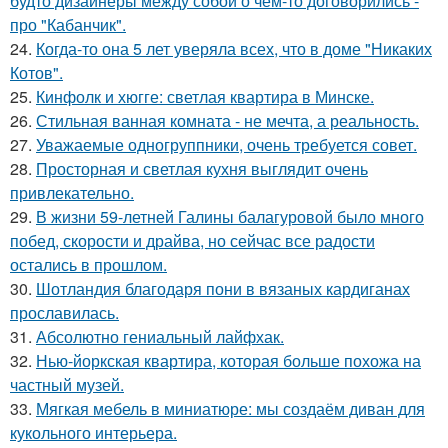
будто дизайнеры между собой о чём-то договорились -
про "Кабанчик".
24.
Когда-то она 5 лет уверяла всех, что в доме "Никаких
Котов".
25.
Кинфолк и хюгге: светлая квартира в Минске.
26.
Стильная ванная комната - не мечта, а реальность.
27.
Уважаемые одногруппники, очень требуется совет.
28.
Просторная и светлая кухня выглядит очень
привлекательно.
29.
В жизни 59-летней Галины балагуровой было много
побед, скорости и драйва, но сейчас все радости
остались в прошлом.
30.
Шотландия благодаря пони в вязаных кардиганах
прославилась.
31.
Абсолютно гениальный лайфхак.
32.
Нью-йоркская квартира, которая больше похожа на
частный музей.
33.
Мягкая мебель в миниатюре: мы создаём диван для
кукольного интерьера.