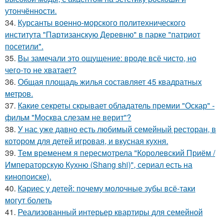
утончённости.
34.
Курсанты военно-морского политехнического
института "Партизанскую Деревню" в парке "патриот
посетили".
35.
Вы замечали это ощущение: вроде всё чисто, но
чего-то не хватает?
36.
Общая площадь жилья составляет 45 квадратных
метров.
37.
Какие секреты скрывает обладатель премии "Оскар" -
фильм "Москва слезам не верит"?
38.
У нас уже давно есть любимый семейный ресторан, в
котором для детей игровая, и вкусная кухня.
39.
Тем временем я пересмотрела "Королевский Приём /
Императорскую Кухню (Shang shi)", сериал есть на
кинопоиске).
40.
Кариес у детей: почему молочные зубы всё-таки
могут болеть
41.
Реализованный интерьер квартиры для семейной