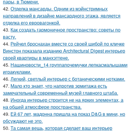
пары, в Тюмени.
42.
Отделка мансарды. Одним из мэйнстримных
направлений в дизайне мансардного этажа, является
отделка его евровагонкой.
43.
Как создать гармоничное пространство: советы по
васту.
44.
Рейчел броснахан вместе со своей шибой по кличке
Винстон показала изданию Architectural Digest интерьер
своей квартиры в манхэттене.
45.
Нашиновости_14 группапочемучки лепкасмалышами
игракуклами.
46.
Легкий, светлый интерьер с ботаническими нотками.
47.
Мало кто знает, что напротив эрмитажа есть
замечательный современный музей главного штаба.
48.
Иногда интерьер строится не на ярких элементах, а
на общей атмосфере пространства.
49.
Ей 67 лет, мадонна пришла на показ D&G в мини, но
обсуждают не это.
50.
Та самая вещь, которая сделает ваш интерьер