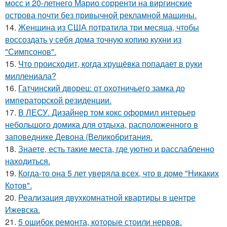
мосс и 20-летнего Марио сорренти на виргинские
острова почти без привычной рекламной машины.
14.
Женщина из США потратила три месяца, чтобы
воссоздать у себя дома точную копию кухни из
"Симпсонов".
15.
Что происходит, когда хрущёвка попадает в руки
миллениала?
16.
Гатчинский дворец: от охотничьего замка до
императорской резиденции.
17.
В ЛЕСУ. Дизайнер том кокс оформил интерьер
небольшого домика для отдыха, расположенного в
заповеднике Девона (Великобритания.
18.
Знаете, есть такие места, где уютно и расслабленно
находиться.
19.
Когда-то она 5 лет уверяла всех, что в доме "Никаких
Котов".
20.
Реализация двухкомнатной квартиры в центре
Ижевска.
21.
5 ошибок ремонта, которые стоили нервов.