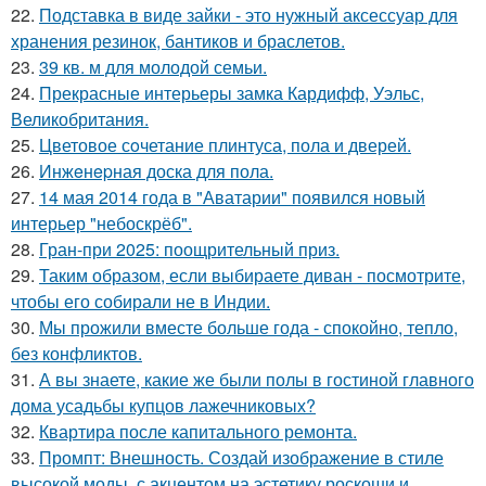
22.
Подставка в виде зайки - это нужный аксессуар для
хранения резинок, бантиков и браслетов.
23.
39 кв. м для молодой семьи.
24.
Прекрасные интерьеры замка Кардифф, Уэльс,
Великобритания.
25.
Цветовое сoчетание плинтуса, пола и дверей.
26.
Инжeнepная доска для пола.
27.
14 мая 2014 года в "Аватарии" появился новый
интерьер "небоскрёб".
28.
Гран-при 2025: поощрительный приз.
29.
Таким образом, если выбираете диван - посмотрите,
чтобы его собирали не в Индии.
30.
Мы прожили вместе больше года - спокойно, тепло,
без конфликтов.
31.
А вы знаете, какие же были полы в гостиной главного
дома усадьбы купцов лажечниковых?
32.
Квартира после капитального ремонта.
33.
Промпт: Внешность. Создай изображение в стиле
высокой моды, с акцентом на эстетику роскоши и