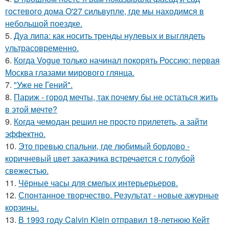
гостевого дома O'27 сильвупле, где мы находимся в
небольшой поездке.
5.
Дуа липа: как носить тренды нулевых и выглядеть
ультрасовременно.
6.
Когда Vogue только начинал покорять Россию: первая
Москва глазами мирового глянца.
7.
"Уже не Гений".
8.
Париж - город мечты, так почему бы не остаться жить
в этой мечте?
9.
Когда чемодан решил не просто прилететь, а зайти
эффектно.
10.
Это превью спальни, где любимый бордово -
коричневый цвет заказчика встречается с голубой
свежестью.
11.
Чёрные часы для смелых интерьерьеров.
12.
Спонтанное творчество. Результат - новые ажурные
корзины.
13.
В 1993 году Calvin Klein отправил 18-летнюю Кейт