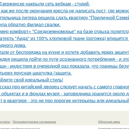
Дзержинске накрыли сеть вебкам - студий.
 как же после окончания кресла не написать пост, где можн
тельница питера решила сдать квартиру "Приличной Семейн
ила обратно филиал свалки.
мер комфорт+ "Средиземноморье" на базе отдыха политотд
атерть "Аида" из 100% хлопковой ткани (рогожка) впишется 
одного дома.
тали от беспорядка на кухне и хотите добавить ярких акцен
ндея решила пойти по пути осознанного потребления - и эт
шн - индустрия в очередной раз показала, что границы безу
тырех ярусная шкатулка (защита.
йдите свой идеальный стиль!
ссказ про китайский дворец следует начать с самого главно
 объектах и в фондах музея - заповедника хранится около д
т в квартире - это не про дорогие интерьеры или идеальный
онтакты
Пользовательское соглашение
Обратная связь
олитика конфидециальности
Копирование разрешено при у