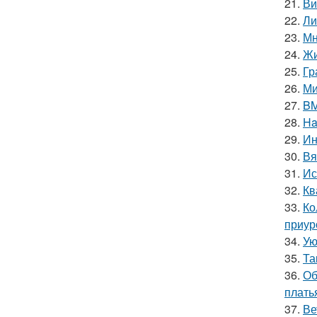
21.
Ви
22.
Ли
23.
Мн
24.
Жи
25.
Гр
26.
Ми
27.
BM
28.
Ha
29.
Ин
30.
Вя
31.
Ис
32.
Кв
33.
Ко
приур
34.
Ую
35.
Та
36.
Об
плать
37.
Ве