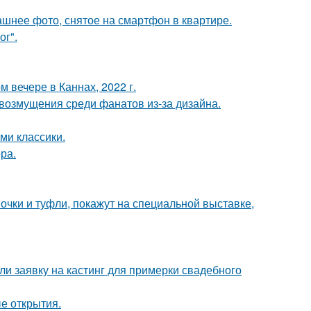
ашнее фото, снятое на смартфон в квартире.
ог".
 вечере в Каннах, 2022 г.
возмущения среди фанатов из-за дизайна.
ми классики.
ра.
чки и туфли, покажут на специальной выставке,
ли заявку на кастинг для примерки свадебного
ые открытия.