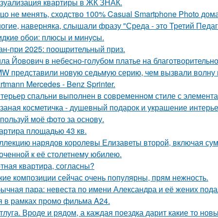
зуализация квартиры в ЖК ЗНАК.
цо не менять, сходство 100% Casual Smartphone Photo дом
огие, наверняка, слышали фразу "Среда - это Третий Педаг
дкиe обои: плюсы и минуcы.
ан-при 2025: поощрительный приз.
ла Йовович в небесно-голубом платье на благотворительном
W представили новую седьмую серию, чем вызвали волну 
rtmann Mercedes - Benz Sprinter.
терьер спальни выполнен в современном стиле с элемента
заная косметичка - душевный подарок и украшение интерье
пользуй моё фото за основу.
артира площадью 43 кв.
ллекцию нарядов королевы Елизаветы второй, включая сумо
оченной к её столетнему юбилею.
тная квартира, согласны?
кие композиции сейчас очень популярны, прям нежность.
ычная пара: невеста по имени Александра и её жених пода
я в рамках промо фильма A24.
тлуга. Вроде и рядом, а каждая поездка дарит какие то нов