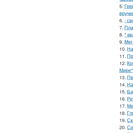
5.
Гре
вруче
6.
- с
7.
Пла
8.
* к
9.
Мег
10.
На
11.
Пр
12.
Ко
Мире"
13.
Пр
14.
На
15.
Ба
16.
Ре
17.
Ме
18.
Гл
19.
Ск
20.
Со