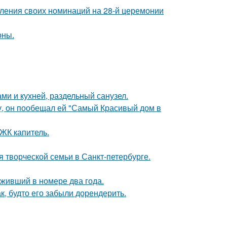
вления своих номинаций на 28-й церемонии
оны.
ми и кухней, раздельный санузел.
у, он пообещал ей "Самый Красивый дом в
 ЖК капитель.
я творческой семьи в Санкт-петербурге.
оживший в номере два года.
к, будто его забыли дорендерить.