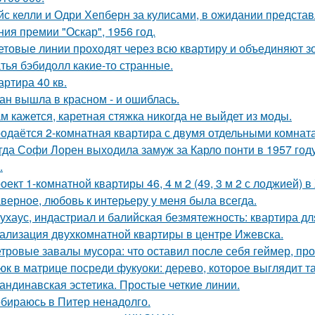
йс келли и Одри Хепберн за кулисами, в ожидании предста
ния премии "Оскар", 1956 год.
ветовые линии проходят через всю квартиру и объединяют з
тья бэбидолл какие-то странные.
вартира 40 кв.
ан вышла в красном - и ошиблась.
м кажется, каретная стяжка никогда не выйдет из моды.
одаётся 2-комнатная квартира с двумя отдельными комната
гда Софи Лорен выходила замуж за Карло понти в 1957 год
.
оект 1-комнатной квартиры 46, 4 м 2 (49, 3 м 2 с лоджией) в
верное, любовь к интерьеру у меня была всегда.
ухаус, индастриал и балийская безмятежность: квартира дл
ализация двухкомнатной квартиры в центре Ижевска.
тровые завалы мусора: что оставил после себя геймер, пр
юк в матрице посреди фукуоки: дерево, которое выглядит та
андинавская эстетика. Простые четкие линии.
бираюсь в Питер ненадолго.