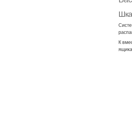
Шка
Систе
распа
К вме
ящика