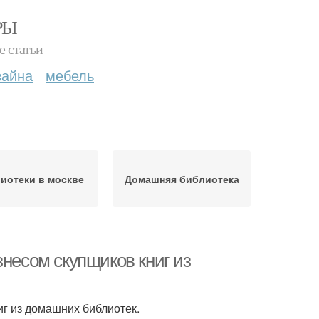
РЫ
е статьи
зайна
мебель
иотеки в москве
Домашняя библиотека
знесом скупщиков книг из
иг из домашних библиотек.