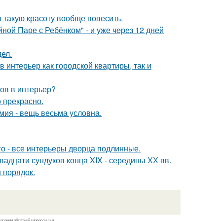
о такую красоту вообще повесить.
ой Паре с Ребёнком" - и уже через 12 дней
ел.
в интерьер как городской квартиры, так и
тов в интерьер?
о прекрасно.
мия - вещь весьма условна.
го - все интерьеры дворца подлинные.
вадцати сундуков конца XIX - середины ХХ вв.
 порядок.
казании обратной гиперссылки.