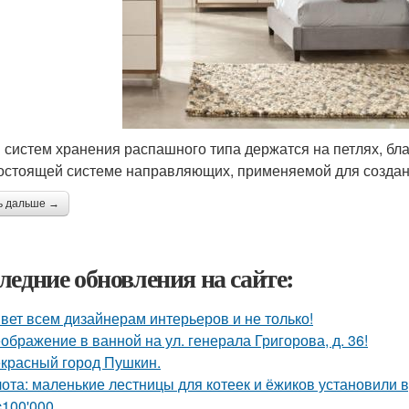
 систем хранения распашного типа держатся на петлях, бл
остоящей системе направляющих, применяемой для созда
ь дальше →
ледние обновления на сайте:
вет всем дизайнерам интерьеров и не только!
ображение в ванной на ул. генерала Григорова, д. 36!
красный город Пушкин.
ота: маленькие лестницы для котеек и ёжиков установили 
c100'000.