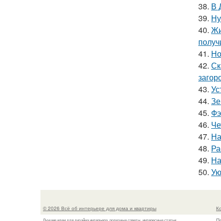
38.
В 
39.
Ну
40.
Жи
получ
41.
Но
42.
Ск
загор
43.
Ус
44.
Зе
45.
Фэ
46.
Че
47.
На
48.
Ра
49.
На
50.
Ую
© 2026 Всё об интерьере для дома и квартиры
К
П
Лучшие идеи для дизайна интерьера, полезные советы, интересные статьи