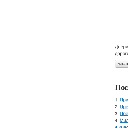
Двери
дорог
читат
Пос
1.
При
2.
Пре
3.
Пре
4.
Мил
\u20a