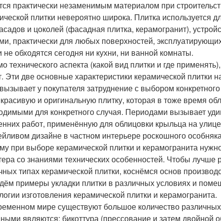
тся практически незаменимым материалом при строительст
ической плитки невероятно широка. Плитка используется дл
асадов и цоколей (фасадная плитка, керамогранит), устрой
ми, практически для любых поверхностей, эксплуатирующих
и не обходятся сегодня ни кухни, ни ванной комнаты.
о технического аспекта (какой вид плитки и где применять
т. Эти две основные характеристики керамической плитки н
 вызывает у покупателя затруднение с выбором конкретного 
 красивую и оригинальную плитку, которая в тоже время об
одимыми для конкретного случая. Периодами вызывает удив
енних работ, применённую для облицовки крыльца на улице
ейливом дизайне в частном интерьере роскошного особняка
му при выборе керамической плитки и керамогранита нужно
тера со знаниями технических особенностей. Чтобы лучше 
чных типах керамической плитки, коснёмся основ производст
дём примеры укладки плитки в различных условиях и поме
логии изготовления керамической плитки и керамогранита.
ременном мире существуют большое количество различных 
ными являются: бикоттура (прессование и затем двойной о