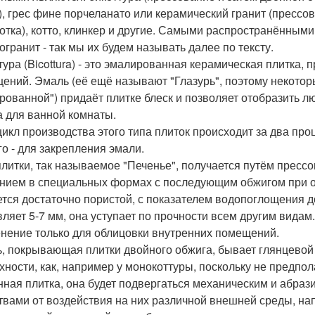
), грес фине порчеланато или керамический гранит (пресс
отка), котто, клинкер и другие. Самыми распространёнными 
огранит - так мы их будем называть далее по тексту.
тура (Bicottura) - это эмалированная керамическая плитка,
ений. Эмаль (её ещё называют "Глазурь", поэтому некото
урованной") придаёт плитке блеск и позволяет отобразить лю
а для ванной комнаты.
цикл производства этого типа плиток происходит за два проц
го - для закрепления эмали.
плитки, так называемое "Печенье", получается путём пресс
нием в специальных формах с последующим обжигом при оч
ется достаточно пористой, с показателем водопоглощения д
вляет 5-7 мм, она уступает по прочности всем другим вид
нение только для облицовки внутренних помещений.
, покрывающая плитки двойного обжига, бывает глянцевой 
хности, как, например у монокоттуры, поскольку не предпол
нная плитка, она будет подвергаться механическим и абрази
твами от воздействия на них различной внешней среды, нап