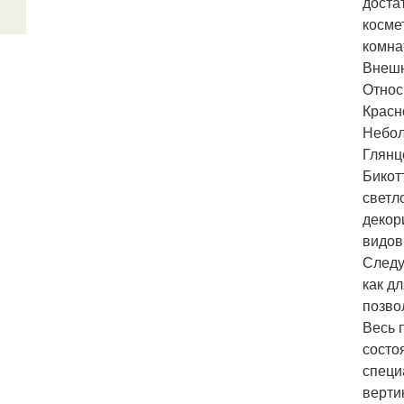
доста
косме
комна
Внешн
Относ
Красн
Небол
Глянц
Бикот
светл
декор
видов
Следу
как д
позво
Весь 
состо
специ
верти