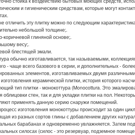
точно стойка к воздействию бытовых моющих средств, испол
тическим и гигиеническим средствам, которые могут контак
тах.
е отличить эту плитку можно по следующим характеристик
ительно небольшой толщине;.
о-коричневой глиняной основе;.
ьшому весу;.
евой блестящей эмали.
тура обычно изготавливается, так называемыми, коллекциям
ого - чаще всего базового в серии, и дополнительных - бол
ированных элементов, изготавливаемых двумя различными
 изготовления керамической плитки, история которого насч
ющий тип плитки - монокоттура (Monocottura. Это эмалиро
ля облицовки стен, так и для укладки плитки на пол. Некот
ляют применять данную серию снаружи помещений.
процесс изготовления монокоттуры происходит за один цик
ящая из разных сортов глины с добавлением других натур
альных барабанах и одновременно увлажняется. Затем по
кальных силосах (силос - это резервуар, подземное помеще