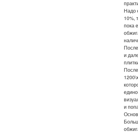
практ
Надо 
10%, 
пока 
обжиг
налич
После
и дал
плитк
После
1200\
котор
едино
визуа
и поп
Основ
Больш
обжиг