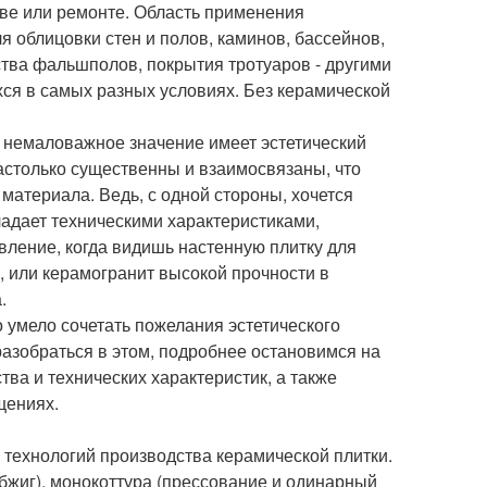
ве или ремонте. Область применения
я облицовки стен и полов, каминов, бассейнов,
ства фальшполов, покрытия тротуаров - другими
ся в самых разных условиях. Без керамической
), немаловажное значение имеет эстетический
астолько существенны и взаимосвязаны, что
материала. Ведь, с одной стороны, хочется
ладает техническими характеристиками,
ление, когда видишь настенную плитку для
, или керамогранит высокой прочности в
.
 умело сочетать пожелания эстетического
разобраться в этом, подробнее остановимся на
ва и технических характеристик, а также
щениях.
технологий производства керамической плитки.
бжиг), монокоттура (прессование и одинарный