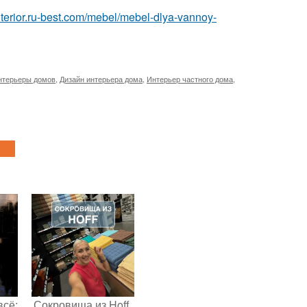
interior.ru-best.com/mebel/mebel-dlya-vannoy-
нтерьеры домов
,
Дизайн интерьера дома
,
Интерьер частного дома
,
всё:
Сокровища из Hoff.