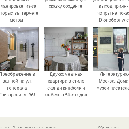
планировке, из-за
сказку создайте!
выход приянк
оторых вы теряете
чопры на пока
метры.
Dior обернулс
шквалом крити
из-за небрежно
пошива.
Преображение в
Двухкомнатная
Литературна
ванной на ул.
квартира в стиле
Москва. Дома 
генерала
сканди кинфолк и
музеи писателе
Григорова, д. 36!
мебелью 50-х годов
в высотке на
котельнической.
онтакты
Пользовательское соглашение
Обратная связь