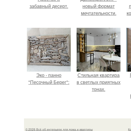
забавный десерт.
новый формат
мечтательности.
к
Эко - панно
Стильная квартира
"Песочный Берег":
в светлых приятных
тонах.
© 2026 Всё об интерьере для дома и квартиры
К