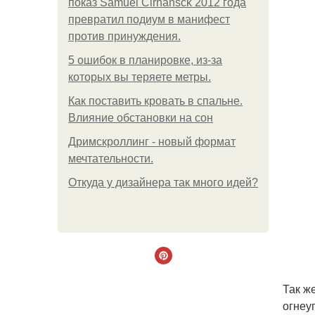
показ Samuel Cirnansck 2012 года
превратил подиум в манифест
против принуждения.
5 ошибок в планировке, из-за
которых вы теряете метры.
Как поставить кровать в спальне.
Влияние обстановки на сон
Дримскроллинг - новый формат
мечтательности.
Откуда у дизайнера так много идей?
Так ж
огнеу