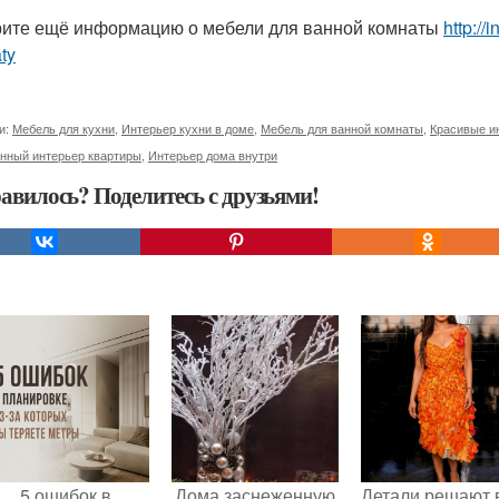
ите ещё информацию о мебели для ванной комнаты
http://
ty
и:
Мебель для кухни
,
Интерьер кухни в доме
,
Мебель для ванной комнаты
,
Красивые и
нный интерьер квартиры
,
Интерьер дома внутри
авилось? Поделитесь с друзьями!
5 ошибок в
Дома заснеженную
Детали решают 