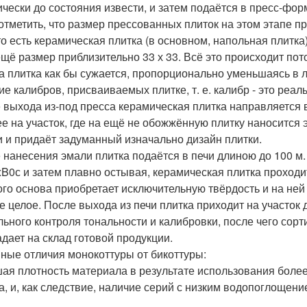
ически до состояния извести, и затем подаётся в пресс-фор
отметить, что размер прессованных плиток на этом этапе 
то есть керамическая плитка (в основном, напольная плитка
ещё размер приблизительно 33 х 33. Всё это происходит пот
а плитка как бы сужается, пропорционально уменьшаясь в л
ие калибров, присваиваемых плитке, т. е. калибр - это реа
 выхода из-под пресса керамическая плитка направляется 
ее на участок, где на ещё не обожжённую плитку наносится
и и придаёт задуманный изначально дизайн плитки.
 нанесения эмали плитка подаётся в печи длиною до 100 м
xB0с и затем плавно остывая, керамическая плитка проходи
ого основа приобретает исключительную твёрдость и на ней
е целое. После выхода из печи плитка приходит на участок 
льного контроля тональности и калибровки, после чего сорт
адает на склад готовой продукции.
ные отличия монокоттуры от бикоттуры:
ая плотность материала в результате использования боле
а, и, как следствие, наличие серий с низким водопоглощение