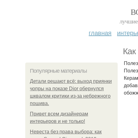
В
лучшие 
главная
интерь
Как
Полез
Полез
Популярные материалы
Керам
Детали решают всё: выход приянки
добав
чопры на показе Dior обернулся
обожж
шквалом критики из-за небрежного
пошива.
Привет всем дизайнерам
интерьеров и не только!
Невеста без права выбора: как