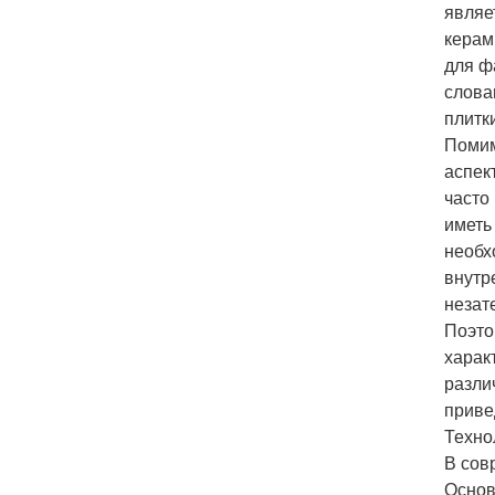
являе
керам
для ф
слова
плитк
Помим
аспек
часто
иметь
необх
внутр
незат
Поэто
харак
разли
приве
Техно
В сов
Основ