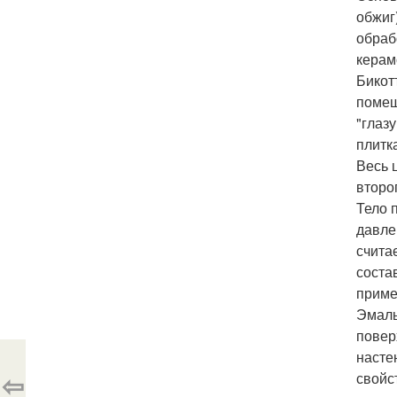
обжиг
обраб
керам
Бикот
помещ
"глаз
плитк
Весь 
второ
Тело 
давле
счита
соста
приме
Эмаль
повер
насте
⇦
свойс