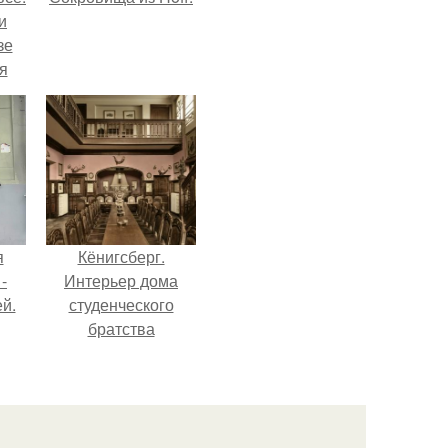
и
зе
я
ки
го
я
Кёнигсберг.
-
Интерьер дома
й.
студенческого
братства
"Германия".