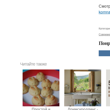
Смотр
komna
Категори
Совреме
Понр
Читайте также
Простой и
Дримскроллинг -