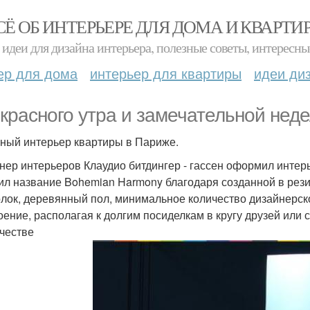
СЁ ОБ ИНТЕРЬЕРЕ ДЛЯ ДОМА И КВАРТИ
идеи для дизайна интерьера, полезные советы, интересны
ер для дома
интерьер для квартиры
идеи ди
красного утра и замечательной неде
ный интерьер квартиры в Париже.
нер интерьеров Клаудио битдингер - гассен оформил интер
ил название Bohemian Harmony благодаря созданной в рез
олок, деревянный пол, минимальное количество дизайнерск
оение, располагая к долгим посиделкам в кругу друзей ил
честве