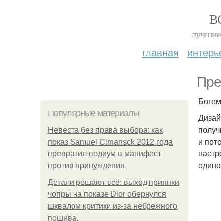
В
лучшие 
главная
интерь
Пре
Богем
Популярные материалы
Дизай
получ
Невеста без права выбора: как
и пот
показ Samuel Cirnansck 2012 года
настр
превратил подиум в манифест
одино
против принуждения.
Детали решают всё: выход приянки
чопры на показе Dior обернулся
шквалом критики из-за небрежного
пошива.