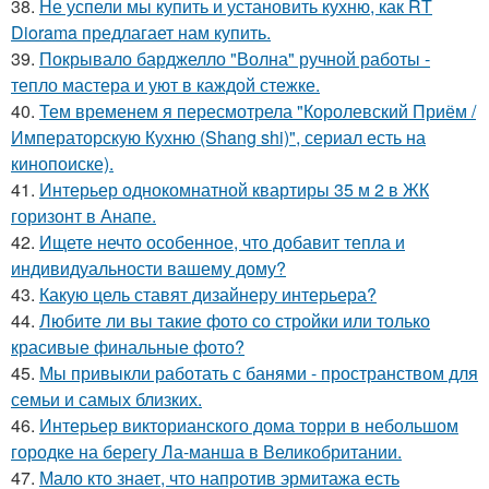
38.
Не успели мы купить и установить кухню, как RT
Diorama предлагает нам купить.
39.
Покрывало барджелло "Волна" ручной работы -
тепло мастера и уют в каждой стежке.
40.
Тем временем я пересмотрела "Королевский Приём /
Императорскую Кухню (Shang shi)", сериал есть на
кинопоиске).
41.
Интерьер однокомнатной квартиры 35 м 2 в ЖК
горизонт в Анапе.
42.
Ищете нечто особенное, что добавит тепла и
индивидуальности вашему дому?
43.
Какую цель ставят дизайнеру интерьера?
44.
Любите ли вы такие фото со стройки или только
красивые финальные фото?
45.
Мы привыкли работать с банями - пространством для
семьи и самых близких.
46.
Интерьер викторианского дома торри в небольшом
городке на берегу Ла-манша в Великобритании.
47.
Мало кто знает, что напротив эрмитажа есть