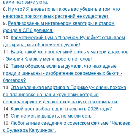
вами на языке уюта.
8.
Ну что? Я вновь попытаюсь вас убедить в том, что
неистово прихотливых растений не существует.
9.
Реализованным интерьером квартиры в старом
фонде в СПб делимся.
10.
Косметический бум в "Голубом Ручейке": отмываем
до скрипа, мы обновляем с душой!
11.
Ваай, какой же простенький стиль у матери драконов
- Эмилии Кларк, у меня просто нет слов!
12.
Таким образом, если вы думали, что накладные
пряди и шиньоны - изобретение современных бьюти -
блогеров?
13.
Эта маленькая квартира в Париже уж очень похожа
по планировке на наши хрущевки, которые
перепланируют и делают вход на кухню из комнаты.
14.
Какой цвет выбрать для спальни в 2026 году?
15.
Они не могли дышать, не могли есть.
16.
Любопытные сведения о советском фильме "Человек
с Бульвара Капуцинов".