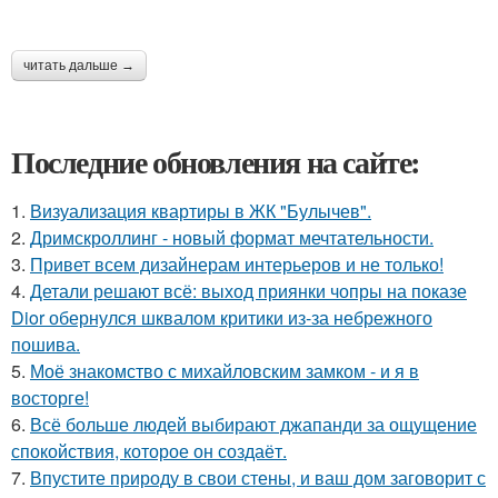
читать дальше →
Последние обновления на сайте:
1.
Визуализация квартиры в ЖК "Булычев".
2.
Дримскроллинг - новый формат мечтательности.
3.
Привет всем дизайнерам интерьеров и не только!
4.
Детали решают всё: выход приянки чопры на показе
Dior обернулся шквалом критики из-за небрежного
пошива.
5.
Моё знакомство с михайловским замком - и я в
восторге!
6.
Всё больше людей выбирают джапанди за ощущение
спокойствия, которое он создаёт.
7.
Впустите природу в свои стены, и ваш дом заговорит с