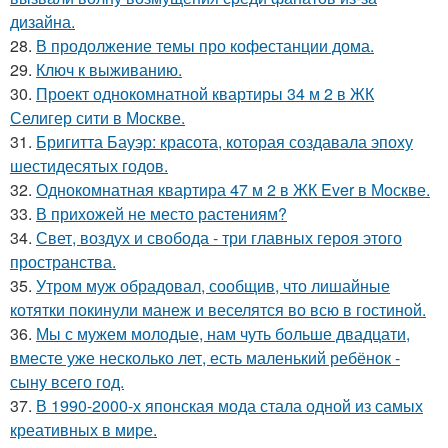
дизайна.
28.
В продолжение темы про кофестанции дома.
29.
Ключ к выживанию.
30.
Проект однокомнатной квартиры 34 м 2 в ЖК
Селигер сити в Москве.
31.
Бригитта Бауэр: красота, которая создавала эпоху
шестидесятых годов.
32.
Однокомнатная квартира 47 м 2 в ЖК Ever в Москве.
33.
В прихожей не место растениям?
34.
Свет, воздух и свобода - три главных героя этого
пространства.
35.
Утром муж обрадовал, сообщив, что лишайные
котятки покинули манеж и веселятся во всю в гостиной.
36.
Мы с мужем молодые, нам чуть больше двадцати,
вместе уже несколько лет, есть маленький ребёнок -
сыну всего год.
37.
В 1990-2000-х японская мода стала одной из самых
креативных в мире.