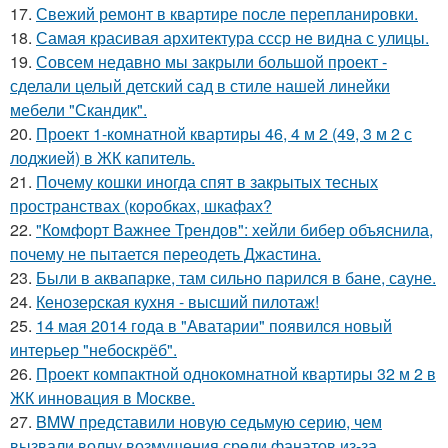
17.
Свежий ремонт в квартире после перепланировки.
18.
Самая красивая архитектура ссср не видна с улицы.
19.
Совсем недавно мы закрыли большой проект -
сделали целый детский сад в стиле нашей линейки
мебели "Скандик".
20.
Проект 1-комнатной квартиры 46, 4 м 2 (49, 3 м 2 с
лоджией) в ЖК капитель.
21.
Почему кошки иногда спят в закрытых тесных
пространствах (коробках, шкафах?
22.
"Комфорт Важнее Трендов": хейли бибер объяснила,
почему не пытается переодеть Джастина.
23.
Были в аквапарке, там сильно парился в бане, сауне.
24.
Кенозерская кухня - высший пилотаж!
25.
14 мая 2014 года в "Аватарии" появился новый
интерьер "небоскрёб".
26.
Проект компактной однокомнатной квартиры 32 м 2 в
ЖК инновация в Москве.
27.
BMW представили новую седьмую серию, чем
вызвали волну возмущения среди фанатов из-за