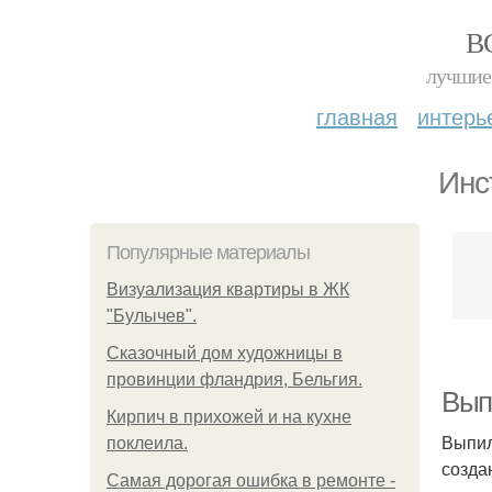
В
лучшие 
главная
интерь
Инс
Популярные материалы
Визуализация квартиры в ЖК
"Булычев".
Сказочный дом художницы в
провинции фландрия, Бельгия.
Вып
Кирпич в прихожей и на кухне
Выпил
поклеила.
созда
Самая дорогая ошибка в ремонте -