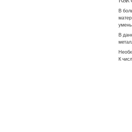
В бол
матер
умень
В дан
метал
Необх
К чис