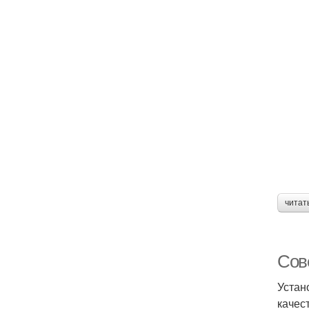
читат
Сов
Устан
качес