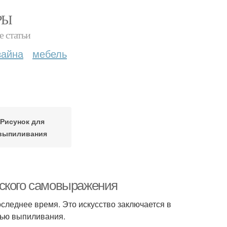
РЫ
е статьи
зайна
мебель
Рисунок для
выпиливания
еского самовыражения
следнее время. Это искусство заключается в
щью выпиливания.