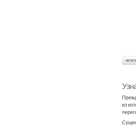
читат
Узн
Прежд
из ко
перег
Сущес