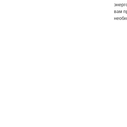
энерг
вам п
необх