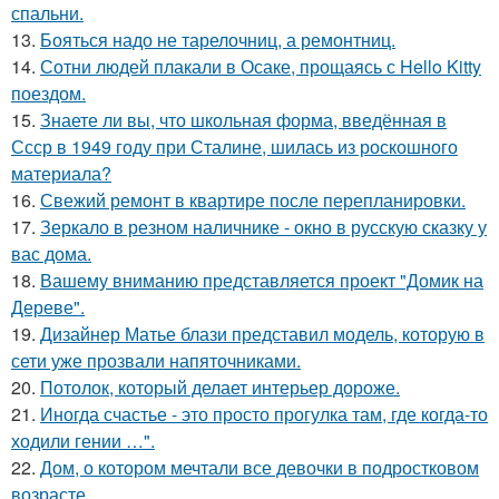
спальни.
13.
Бояться надо не тарелочниц, а ремонтниц.
14.
Сотни людей плакали в Осаке, прощаясь с Hello Kitty
поездом.
15.
Знаете ли вы, что школьная форма, введённая в
Ссср в 1949 году при Сталине, шилась из роскошного
материала?
16.
Свежий ремонт в квартире после перепланировки.
17.
Зеркало в резном наличнике - окно в русскую сказку у
вас дома.
18.
Вашему вниманию представляется проект "Домик на
Дереве".
19.
Дизайнер Матье блази представил модель, которую в
сети уже прозвали напяточниками.
20.
Потолок, который делает интерьер дороже.
21.
Иногда счастье - это просто прогулка там, где когда-то
ходили гении …".
22.
Дом, о котором мечтали все девочки в подростковом
возрасте.