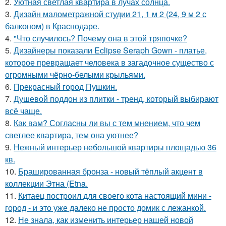
2.
Уютная светлая квартира в лучах солнца.
3.
Дизайн малометражной студии 21, 1 м 2 (24, 9 м 2 с
балконом) в Краснодаре.
4.
"Что случилось? Почему она в этой тряпочке?
5.
Дизайнеры показали Eclipse Seraph Gown - платье,
которое превращает человека в загадочное существо с
огромными чёрно-белыми крыльями.
6.
Прекрасный город Пушкин.
7.
Душевой поддон из плитки - тренд, который выбирают
всё чаще.
8.
Как вам? Согласны ли вы с тем мнением, что чем
светлее квартира, тем она уютнее?
9.
Нежный интерьер небольшой квартиры площадью 36
кв.
10.
Брашированная бронза - новый тёплый акцент в
коллекции Этна (Etna.
11.
Китаец построил для своего кота настоящий мини -
город - и это уже далеко не просто домик с лежанкой.
12.
Не знала, как изменить интерьер нашей новой