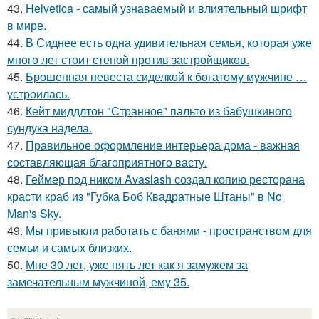
43.
Helvetica - самый узнаваемый и влиятельный шрифт
в мире.
44.
В Сиднее есть одна удивительная семья, которая уже
много лет стоит стеной против застройщиков.
45.
Брошенная невеста сиделкой к богатому мужчине …
устроилась.
46.
Кейт миддлтон "Странное" пальто из бабушкиного
сундука надела.
47.
Правильное оформление интерьера дома - важная
составляющая благоприятного васту.
48.
Геймер под ником Avaslash создал копию ресторана
красти краб из "Губка Боб Квадратные Штаны" в No
Man's Sky.
49.
Мы привыкли работать с банями - пространством для
семьи и самых близких.
50.
Мне 30 лет, уже пять лет как я замужем за
замечательным мужчиной, ему 35.