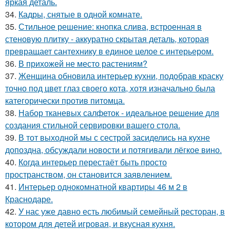
яркая деталь.
34.
Кадры, снятые в одной комнате.
35.
Стильное решение: кнопка слива, встроенная в
стеновую плитку - аккуратно скрытая деталь, которая
превращает сантехнику в единое целое с интерьером.
36.
В прихожей не место растениям?
37.
Женщина обновила интерьер кухни, подобрав краску
точно под цвет глаз своего кота, хотя изначально была
категорически против питомца.
38.
Набор тканевых салфеток - идеальное решение для
создания стильной сервировки вашего стола.
39.
В тот выходной мы с сестрой засиделись на кухне
допоздна, обсуждали новости и потягивали лёгкое вино.
40.
Когда интерьер перестаёт быть просто
пространством, он становится заявлением.
41.
Интерьер однокомнатной квартиры 46 м 2 в
Краснодаре.
42.
У нас уже давно есть любимый семейный ресторан, в
котором для детей игровая, и вкусная кухня.