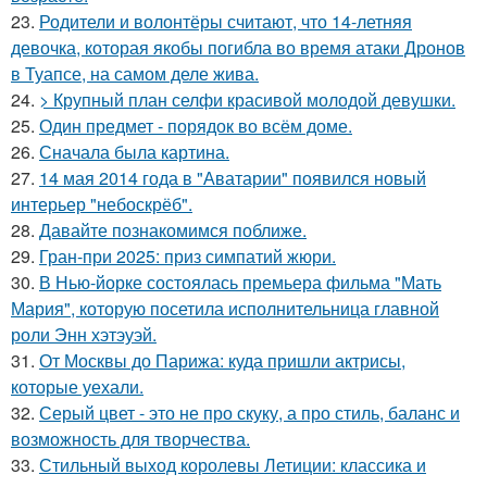
23.
Родители и волонтёры считают, что 14-летняя
девочка, которая якобы погибла во время атаки Дронов
в Туапсе, на самом деле жива.
24.
> Крупный план селфи красивой молодой девушки.
25.
Один предмет - порядок во всём доме.
26.
Сначала была картина.
27.
14 мая 2014 года в "Аватарии" появился новый
интерьер "небоскрёб".
28.
Давайте познакомимся поближе.
29.
Гран-при 2025: приз симпатий жюри.
30.
В Нью-йорке состоялась премьера фильма "Мать
Мария", которую посетила исполнительница главной
роли Энн хэтэуэй.
31.
От Москвы до Парижа: куда пришли актрисы,
которые уехали.
32.
Серый цвет - это не про скуку, а про стиль, баланс и
возможность для творчества.
33.
Стильный выход королевы Летиции: классика и