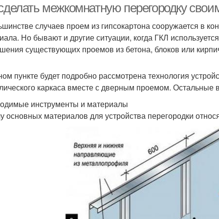
 сделать межкомнатную перегородку свои
ьшинстве случаев проем из гипсокартона сооружается в ко
иала. Но бывают и другие ситуации, когда ГКЛ используетс
шения существующих проемов из бетона, блоков или кирпи
ном пункте будет подробно рассмотрена технология устрой
лического каркаса вместе с дверным проемом. Остальные в
одимые инструменты и материалы
лу основных материалов для устройства перегородки относя