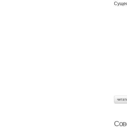
Сущес
читат
Сов