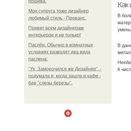
пошива.
Как
Моя супруга тоже дизайнер
В бол
любимый стиль - Прованс.
матер
Привет всем дизайнерам
умень
интерьеров и не только!
В дан
Паслён. Обычно в комнатных
метал
условиях разводят два вида
паслена:
Необх
К чис
"Ух, Заморочился же Дизайнер", -
подумала я, когда зашла в кафе -
бар "слезы березы".