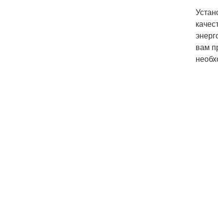
Устан
качес
энерг
вам п
необх