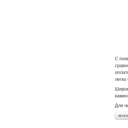
С поя
сравн
оплат
легко
Широк
камен
Для ч
читат