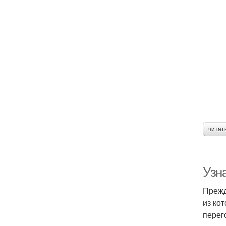
читат
Узн
Прежд
из ко
перег