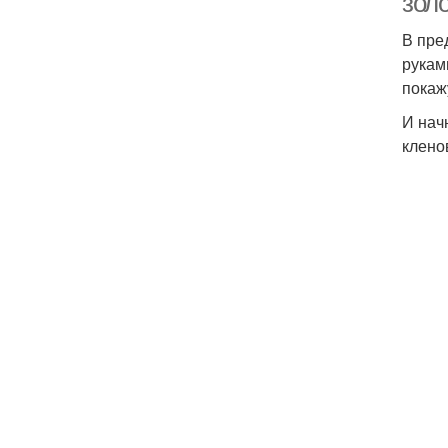
золо
В пре
рукам
покаж
И нач
клено