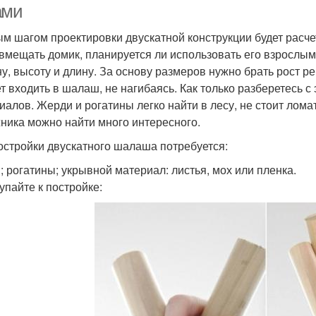
ами
м шагом проектировки двускатной конструкции будет расчет
 вмещать домик, планируется ли использовать его взрослыми
у, высоту и длину. За основу размеров нужно брать рост реб
т входить в шалаш, не нагибаясь. Как только разберетесь с
иалов. Жерди и рогатины легко найти в лесу, не стоит лома
ника можно найти много интересного.
остройки двускатного шалаша потребуется:
; рогатины; укрывной материал: листья, мох или пленка.
упайте к постройке: