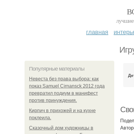
В
лучшие 
главная
интерь
Игр
Популярные материалы
Де
Невеста без права выбора: как
показ Samuel Cirnansck 2012 года
превратил подиум в манифест
против принуждения.
Сво
Кирпич в прихожей и на кухне
поклеила.
Подел
Автор
Сказочный дом художницы в