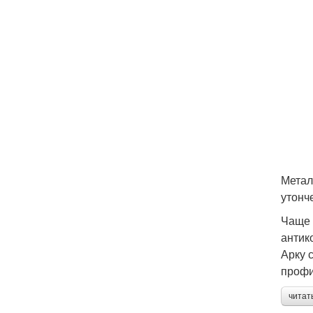
Метал
утонч
Чаще 
антик
Арку 
профи
читат