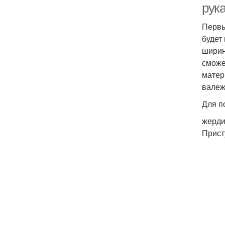
рук
Первы
будет
ширин
сможе
матер
валеж
Для п
жерди
Прист