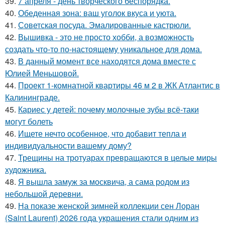
39.
7 апреля - день творческого беспорядка.
40.
Обеденная зона: ваш уголок вкуса и уюта.
41.
Советская посуда. Эмалированные кастрюли.
42.
Вышивка - это не просто хобби, а возможность
создать что-то по-настоящему уникальное для дома.
43.
В данный момент все находятся дома вместе с
Юлией Меньшовой.
44.
Проект 1-комнатной квартиры 46 м 2 в ЖК Атлантис в
Калининграде.
45.
Кариес у детей: почему молочные зубы всё-таки
могут болеть
46.
Ищете нечто особенное, что добавит тепла и
индивидуальности вашему дому?
47.
Трещины на тротуарах превращаются в целые миры
художника.
48.
Я вышла замуж за москвича, а сама родом из
небольшой деревни.
49.
На показе женской зимней коллекции сен Лоран
(Saint Laurent) 2026 года украшения стали одним из