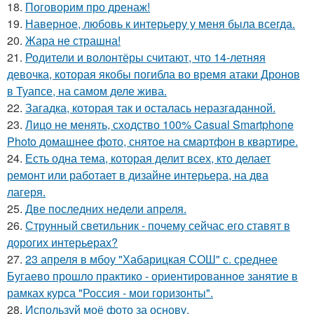
18.
Поговорим про дренаж!
19.
Наверное, любовь к интерьеру у меня была всегда.
20.
Жара не страшна!
21.
Родители и волонтёры считают, что 14-летняя
девочка, которая якобы погибла во время атаки Дронов
в Туапсе, на самом деле жива.
22.
Загадка, которая так и осталась неразгаданной.
23.
Лицо не менять, сходство 100% Casual Smartphone
Photo домашнее фото, снятое на смартфон в квартире.
24.
Есть одна тема, которая делит всех, кто делает
ремонт или работает в дизайне интерьера, на два
лагеря.
25.
Две последних недели апреля.
26.
Струнный светильник - почему сейчас его ставят в
дорогих интерьерах?
27.
23 апреля в мбоу "Хабарицкая СОШ" с. среднее
Бугаево прошло практико - ориентированное занятие в
рамках курса "Россия - мои горизонты".
28.
Используй моё фото за основу.