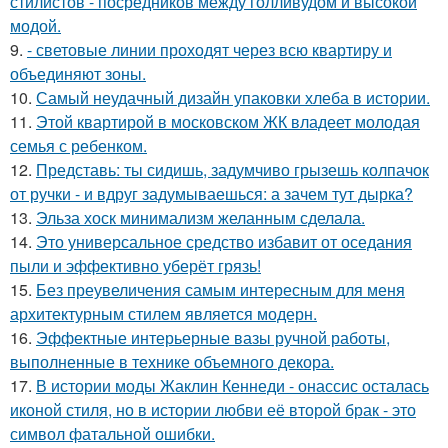
стилистов - посредников между голливудом и высокой
модой.
9.
- световые линии проходят через всю квартиру и
объединяют зоны.
10.
Самый неудачный дизайн упаковки хлеба в истории.
11.
Этой квартирой в московском ЖК владеет молодая
семья с ребенком.
12.
Представь: ты сидишь, задумчиво грызешь колпачок
от ручки - и вдруг задумываешься: а зачем тут дырка?
13.
Эльза хоск минимализм желанным сделала.
14.
Это универсальное средство избавит от оседания
пыли и эффективно уберёт грязь!
15.
Без преувеличения самым интересным для меня
архитектурным стилем является модерн.
16.
Эффектные интерьерные вазы ручной работы,
выполненные в технике объемного декора.
17.
В истории моды Жаклин Кеннеди - онассис осталась
иконой стиля, но в истории любви её второй брак - это
символ фатальной ошибки.