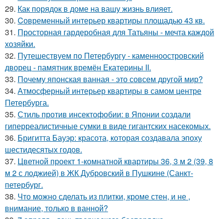
29.
Как порядок в доме на вашу жизнь влияет.
30.
Cовременный интерьер квартиры площадью 43 кв.
31.
Просторная гардеробная для Татьяны - мечта каждой
хозяйки.
32.
Путешествуем по Петербургу - каменноостровский
дворец - памятник времён Екатерины II.
33.
Почему японская ванная - это совсем другой мир?
34.
Атмосферный интерьер квартиры в самом центре
Петербурга.
35.
Стиль против инсектофобии: в Японии создали
гиперреалистичные сумки в виде гигантских насекомых.
36.
Бригитта Бауэр: красота, которая создавала эпоху
шестидесятых годов.
37.
Цветной проект 1-комнатной квартиры 36, 3 м 2 (39, 8
м 2 с лоджией) в ЖК Дубровский в Пушкине (Санкт-
петербург.
38.
Что можно сделать из плитки, кроме стен, и не ,
внимание, только в ванной?