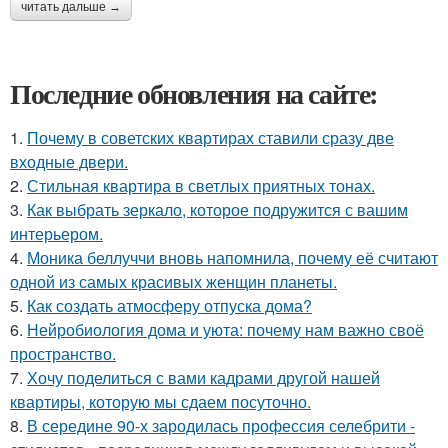
читать дальше →
Последние обновления на сайте:
1.
Почему в советских квартирах ставили сразу две
входные двери.
2.
Стильная квартира в светлых приятных тонах.
3.
Как выбрать зеркало, которое подружится с вашим
интерьером.
4.
Моника беллуччи вновь напомнила, почему её считают
одной из самых красивых женщин планеты.
5.
Как создать атмосферу отпуска дома?
6.
Нейробиология дома и уюта: почему нам важно своё
пространство.
7.
Хочу поделиться с вами кадрами другой нашей
квартиры, которую мы сдаем посуточно.
8.
В середине 90-х зародилась профессия селебрити -