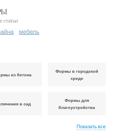
РЫ
е статьи
зайна
мебель
Формы в городской
рмы из бетона
среде
Формы для
лючения в сад
благоустройства
Показать все
адовые формы
Формы для дачи