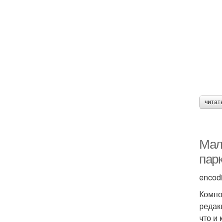
читат
Мал
пар
encod
Компо
редак
что и