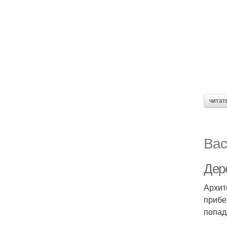
читат
Вас
Дер
Архит
прибе
попад