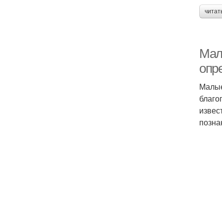
читат
Мал
опр
Малые
благо
извес
позна