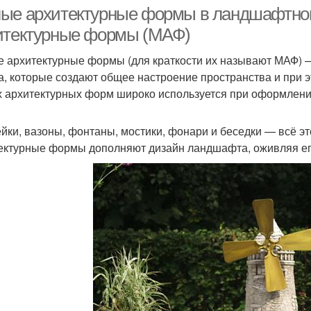
благоустройстве
ые архитектурные формы в ландшафтном
итектурные формы (МАФ)
 архитектурные формы (для краткости их называют МАФ) 
рмы в частном доме
а, которые создают общее настроение пространства и при
 архитектурных форм широко используется при оформлени
йки, вазоны, фонтаны, мостики, фонари и беседки — всё 
ектурные формы дополняют дизайн ландшафта, оживляя ег