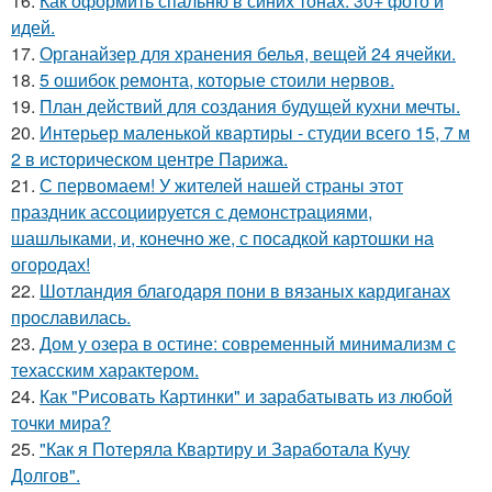
16.
Как оформить спальню в синих тонах: 30+ фото и
идей.
17.
Органайзер для хранения белья, вещей 24 ячейки.
18.
5 ошибок ремонта, которые стоили нервов.
19.
План действий для создания будущей кухни мечты.
20.
Интерьер маленькой квартиры - студии всего 15, 7 м
2 в историческом центре Парижа.
21.
С первомаем! У жителей нашей страны этот
праздник ассоциируется с демонстрациями,
шашлыками, и, конечно же, с посадкой картошки на
огородах!
22.
Шотландия благодаря пони в вязаных кардиганах
прославилась.
23.
Дом у озера в остине: современный минимализм с
техасским характером.
24.
Как "Рисовать Картинки" и зарабатывать из любой
точки мира?
25.
"Как я Потеряла Квартиру и Заработала Кучу
Долгов".