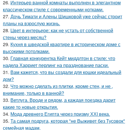
26.
Интерьер ванной комнаты выполнен в элегантном
классическом стиле с современными нотками.
27.
Дочь Тимати и Алены Шишковой уже сейчас строит
планы на взрослую жизнь.
28.
Цвет в интерьере: как не устать от собственной
стены через месяц?
29.
Кухня в шведской квартире в историческом доме с
высокими потолками.
30.
Главная конкурентка Кейт миддлтон в стиле: что
надела Харриет перлинг на празднование пасхи.
31.
Вам кажется, что вы создали для кошки идеальный
дом?
32.
Что можно сделать из плитки, кроме стен, и не ,
внимание, только в ванной?
33.
Ветлуга. Вроде и рядом, а каждая поездка дарит
какие то новые открытия.
34.
Мода древнего Египта через призму ХХI века.
35.
Та самая подруга, которая "не Выживет без Тусовок"
семейная мадам.