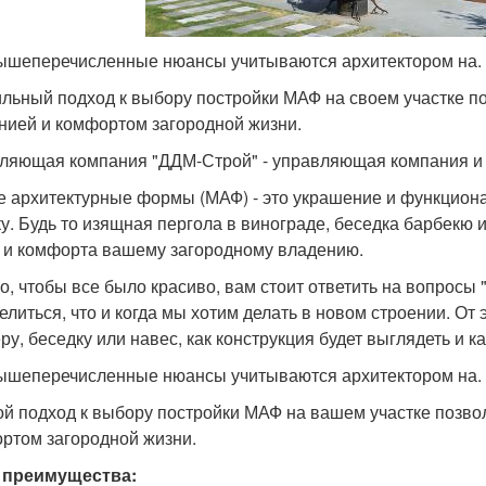
ышеперечисленные нюансы учитываются архитектором на.
льный подход к выбору постройки МАФ на своем участке по
нией и комфортом загородной жизни.
ляющая компания "ДДМ-Строй" - управляющая компания и 
 архитектурные формы (МАФ) - это украшение и функцион
ку. Будь то изящная пергола в винограде, беседка барбекю 
 и комфорта вашему загородному владению.
о, чтобы все было красиво, вам стоит ответить на вопросы 
литься, что и когда мы хотим делать в новом строении. От э
ру, беседку или навес, как конструкция будет выглядеть и к
ышеперечисленные нюансы учитываются архитектором на.
й подход к выбору постройки МАФ на вашем участке позвол
ртом загородной жизни.
 преимущества: