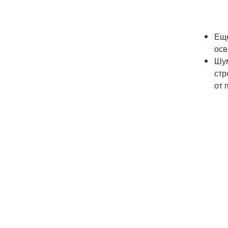
Еще
осв
Шум
стр
от 