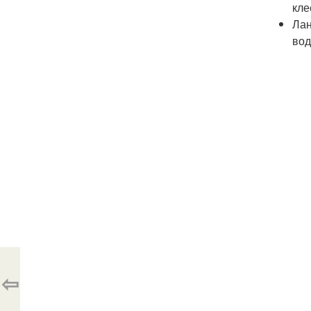
кле
Лан
вод
⇦