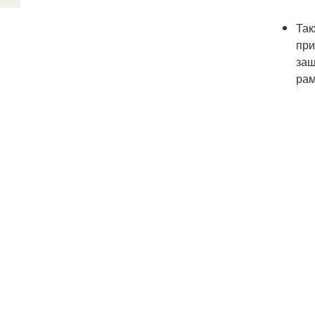
Так
при
защ
рам