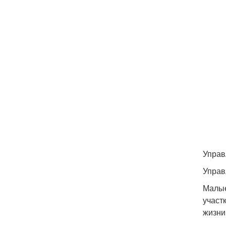
Управ
Управ
Малые
участ
жизни