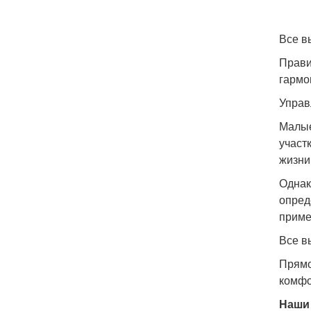
Все в
Прави
гармо
Управ
Малые
участ
жизни
Однак
опреде
приме
Все в
Прямо
комфо
Наши