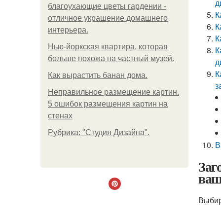
д
благоухающие цветы гардении -
К
отличное украшение домашнего
К
интерьера.
К
Нью-йоркская квартира, которая
К
больше похожа на частный музей.
д
К
Как вырастить банан дома.
з
Неправильное размещение картин.
5 ошибок размещения картин на
стенах
Рубрика: "Студия Дизайна".
В
Заг
ваш
Выби