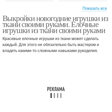
Показать все
Выкройки новогодние игрушки из
Игрушки из фетра
Игрушки на новый год
ткани своими руками. Елочные
игрушки из ткани своими руками
Красивые елочные игрушки из ткани может сделать
каждый. Для этого не обязательно быть мастером и
Игрушки из флиса
Игрушки из кружева
владеть какими-то сложными навыками рукоделия.