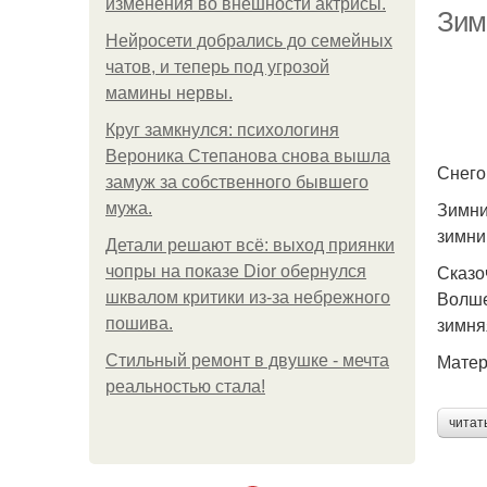
изменения во внешности актрисы.
Зим
Нейросети добрались до семейных
чатов, и теперь под угрозой
мамины нервы.
Круг замкнулся: психологиня
Вероника Степанова снова вышла
Снего
замуж за собственного бывшего
Зимни
мужа.
зимни
Детали решают всё: выход приянки
Сказо
чопры на показе Dior обернулся
Волше
шквалом критики из-за небрежного
зимня
пошива.
Матер
Стильный ремонт в двушке - мечта
реальностью стала!
читат