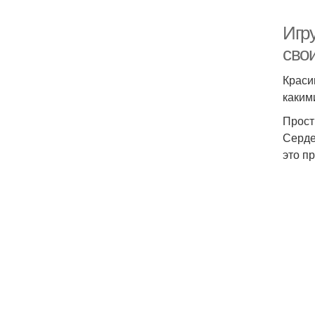
Игр
сво
Краси
каким
Прос
Серде
это пр