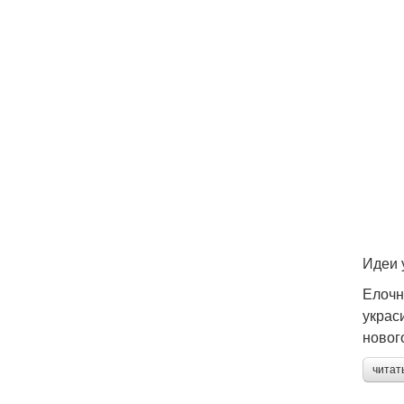
Идеи 
Елочн
украс
новог
читат