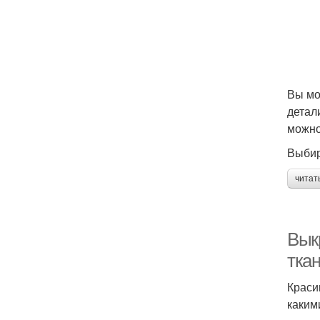
Вы мо
детал
можно
Выбир
читат
Вык
тка
Краси
каким