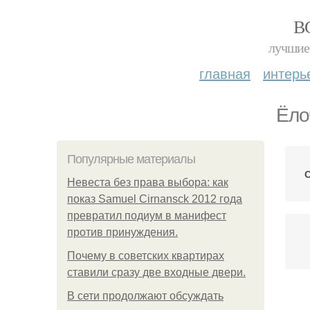
В
лучшие 
главная
интерь
Ёло
Популярные материалы
С
Невеста без права выбора: как
показ Samuel Cirnansck 2012 года
превратил подиум в манифест
против принуждения.
Почему в советских квартирах
ставили сразу две входные двери.
В сети продолжают обсуждать