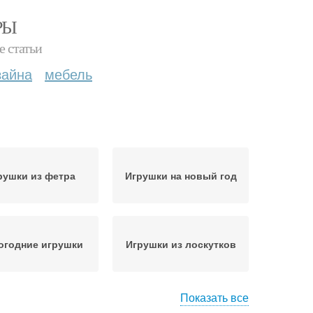
РЫ
е статьи
зайна
мебель
рушки из фетра
Игрушки на новый год
огодние игрушки
Игрушки из лоскутков
Показать все
купаж на ткани/
Мягкие игрушки