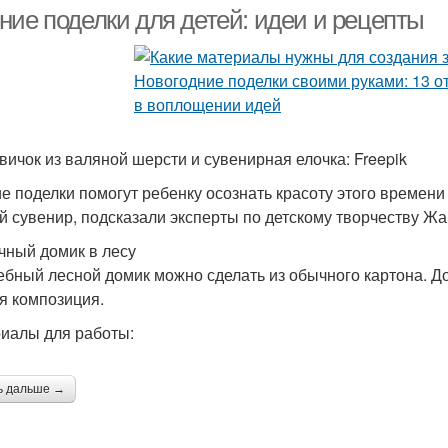
нов
ние поделки для детей: идеи и рецепты
Игрушка на елку
Фетровые игрушки
Иг
вичок из валяной шерсти и сувенирная елочка: Freepik
е поделки помогут ребенку осознать красоту этого времени г
Ёлочный шар
Игрушка с искрой
И
й сувенир, подсказали эксперты по детскому творчеству Ж
чный домик в лесу
бный лесной домик можно сделать из обычного картона. До
Красивые игрушки
Ёлочные звёздочки
Вя
я композиция.
иалы для работы:
Игрушка из бумаги
ь дальше →