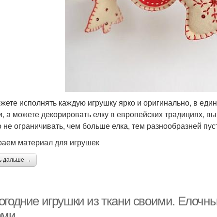
жете исполнять каждую игрушку ярко и оригинально, в един
и, а можете декорировать елку в европейских традициях, в
 не ограничивать, чем больше елка, тем разнообразней пус
аем материал для игрушек
ь дальше →
огодние игрушки из ткани своими. Елочны
ами