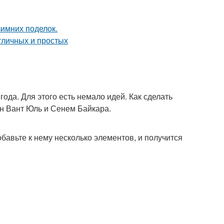
огодние игрушки
рушки из флиса
Игрушки из кружева
ода. Для этого есть немало идей. Как сделать
грушки на елку
Игрушки из лампочек
ан Вант Юль и Сенем Байкара.
бавьте к нему несколько элементов, и получится
заные игрушки
Игрушки из бумаги