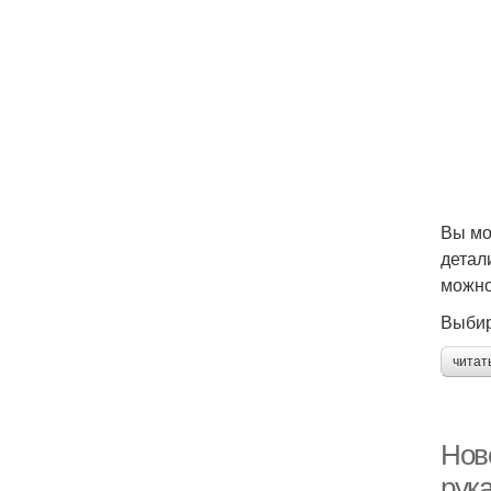
Вы мо
детал
можно
Выбир
читат
Нов
рук