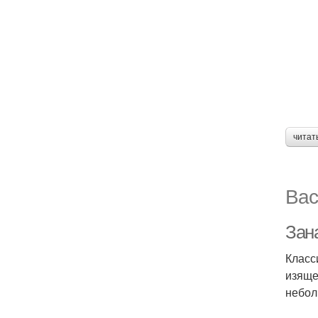
читат
Вас
Зан
Класс
изяще
небол