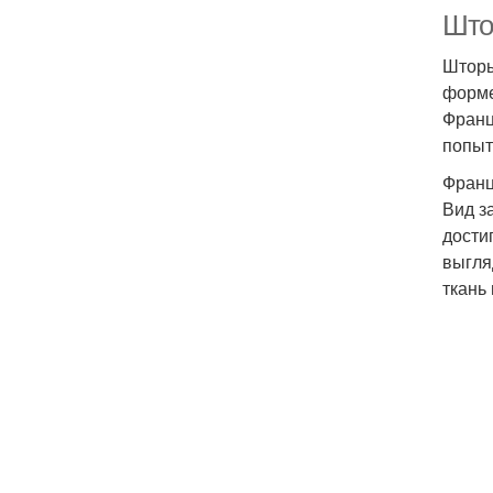
Што
Шторы
форме
Франц
попыт
Франц
Вид з
дости
выгля
ткань