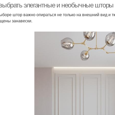
малогабаритных
 выбрать элегантные и необычные шторы 
квартир
ыборе штор важно опираться не только на внешний вид и ткан
щены занавески.
встрийские шторы
Римские шторы
Я
лассические шторы
Шторы для маленькой
Шт