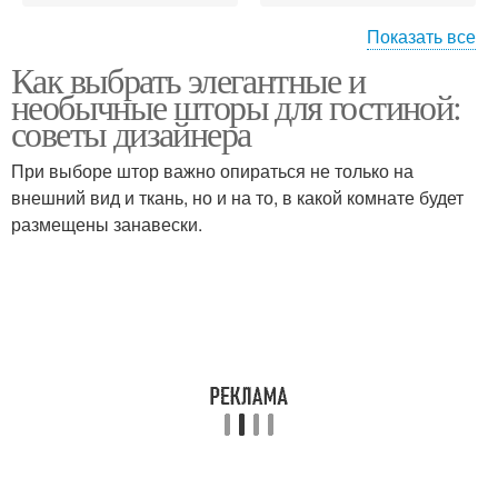
Показать все
Как выбрать элегантные и
Аксессуары для штор
Шторы под стиль
необычные шторы для гостиной:
советы дизайнера
При выборе штор важно опираться не только на
внешний вид и ткань, но и на то, в какой комнате будет
Однотонные шторы
Разноцветные шторы
размещены занавески.
Шторы для
Шторы с растительным
малогабаритных
рисунком
квартир
Рулонные шторы
Римские шторы