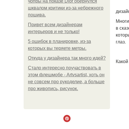
чопры на показе Dior обернулся
шквалом критики из-за небрежного
дизай
пошива.
Многи
Привет всем дизайнерам
в ска
интерьеров и не только!
котор
глаз.
5 ошибок в планировке, из-за
которых вы теряете метры.
Откуда у дизайнера так много идей?
Какой
Стало интересно поучаствовать в
этом флешмобе - Artvsartist, хоть он
не совсем про рукоделие, а больше
про живопись, рисунок.