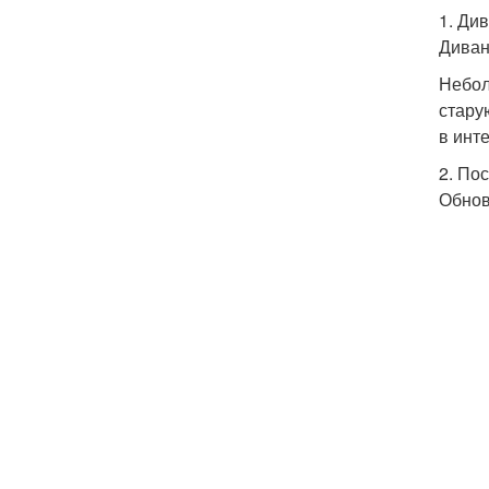
1. Ди
Диван
Небол
стару
в инт
2. По
Обнов