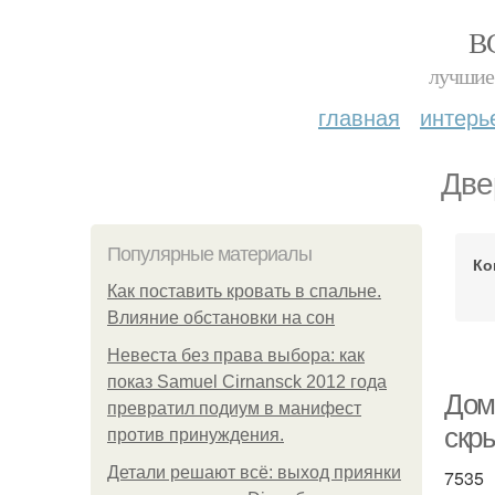
В
лучшие 
главная
интерь
Две
Популярные материалы
Ко
Как поставить кровать в спальне.
Влияние обстановки на сон
Невеста без права выбора: как
показ Samuel Cirnansck 2012 года
Дом
превратил подиум в манифест
скр
против принуждения.
Детали решают всё: выход приянки
7535