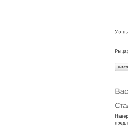
Уютны
Рыцар
читат
Вас
Ста
Навер
предл