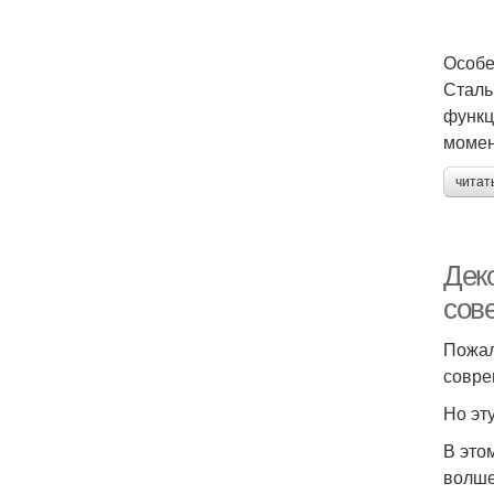
Особе
Сталь
функц
момен
читат
Деко
сов
Пожал
совре
Но эт
В это
волше