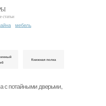
РЫ
е статьи
зайна
мебель
винный
Книжная полка
еб
а с потайными дверьми,