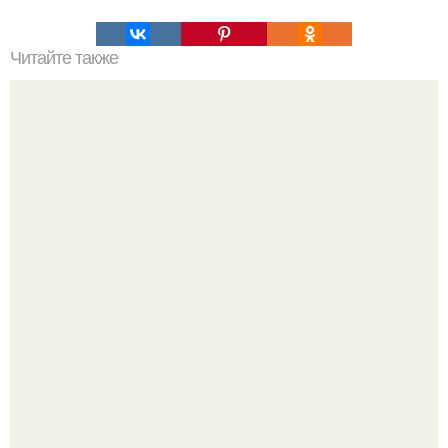
Читайте также
Привет! Хочу поделиться моим давним и очередным
неопубликованным проектом.