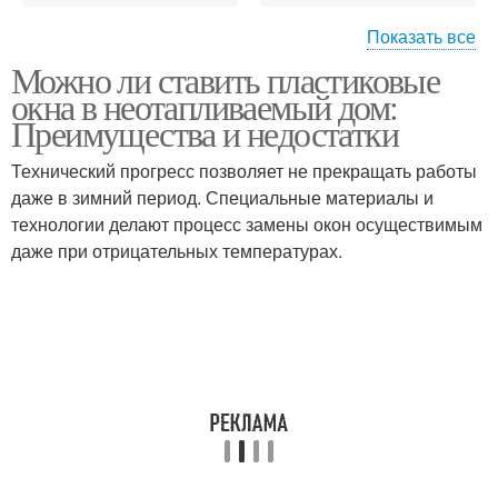
Показать все
Можно ли ставить пластиковые
Дачный дом
Окна для дачи
окна в неотапливаемый дом:
Преимущества и недостатки
Технический прогресс позволяет не прекращать работы
Вентиляция в
даже в зимний период. Специальные материалы и
Окна на влажность
неотапливаемом доме
технологии делают процесс замены окон осуществимым
даже при отрицательных температурах.
Профиль для
пластиковых окон