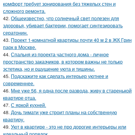
комфорт требует зонирования без тяжелых стен и
сложного ремонта.
42.
Общеизвестно, что солнечный свет полезен для
здоровья, убивает бактерии, помогает синтезировать
сератонин.
43.
Проект 1-комнатной квартиры почти 40 м 2 в ЖК Грин
парк в Москве.
44.
Спальня из проекта частного дома - личное
пространство заказчиков, в котором важны не только
эстетика, но и ощущение уюта и тишины.
45.
Подскажите как сделать интерьер уютнее и
современнее.
46.
Мне уже 56, я одна после развода, живу в старенькой
квартире отца.
47.
С яркой кухней.
48.
Дочь тимати уже строит планы на собственную
квартиру.
49.
Уют в квартире - это не про дорогие интерьеры или
идеальный порядок.