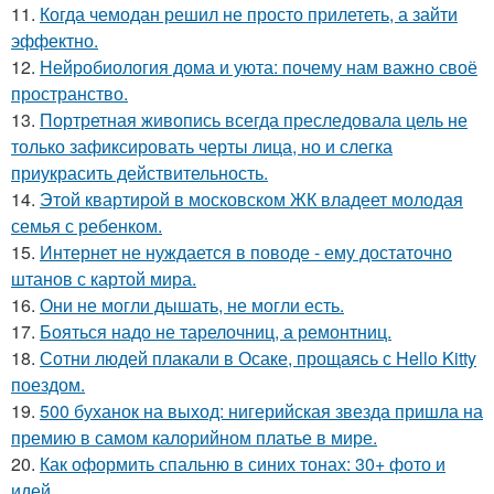
11.
Когда чемодан решил не просто прилететь, а зайти
эффектно.
12.
Нейробиология дома и уюта: почему нам важно своё
пространство.
13.
Портретная живопись всегда преследовала цель не
только зафиксировать черты лица, но и слегка
приукрасить действительность.
14.
Этой квартирой в московском ЖК владеет молодая
семья с ребенком.
15.
Интернет не нуждается в поводе - ему достаточно
штанов с картой мира.
16.
Они не могли дышать, не могли есть.
17.
Бояться надо не тарелочниц, а ремонтниц.
18.
Сотни людей плакали в Осаке, прощаясь с Hello Kitty
поездом.
19.
500 буханок на выход: нигерийская звезда пришла на
премию в самом калорийном платье в мире.
20.
Как оформить спальню в синих тонах: 30+ фото и
идей.