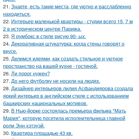
21.
Знаете, есть такие места, где уютно и расслабленно
находиться.
22.
Интерьер маленькой квартиры - студии всего 15, 7 м
2 в историческом центре Парижа.
23.
Я румбокс в стиле рисую 90- ых.
24.
Декоративная штукатурка: когда стены говорят о
вкусе.
25.
Делимся идеями, как создать стильное и уютное
пространство на вашей кухне - гостиной.
26.
Ли порог нужен?
27.
До него футболку не носили на людях.
28.
Дизайнер интерьеров лилия Асфандиярова создала
яркий интерьер в английском стиле с использованием
башкирских национальных мотивов.
29.
В Нью-йорке состоялась премьера фильма "Мать
Мария", которую посетила исполнительница главной
роли Энн хэтэуэй.
30.
Квартира площадью 43 кв.