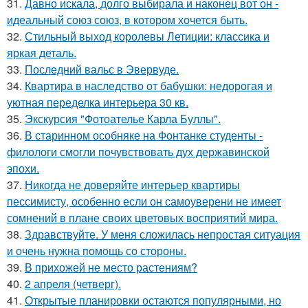
31.
Давно искала, долго выбирала и наконец вот он -
идеальный союз союз, в котором хочется быть.
32.
Стильный выход королевы Летиции: классика и
яркая деталь.
33.
Последний вальс в Эвервуде.
34.
Квартира в наследство от бабушки: недорогая и
уютная переделка интерьера 30 кв.
35.
Экскурсия "Фотоателье Карла Буллы".
36.
В старинном особняке на Фонтанке студенты -
филологи смогли почувствовать дух державинской
эпохи.
37.
Никогда не доверяйте интерьер квартиры
пессимисту, особенно если он самоуверени не имеет
сомнений в плане своих цветовых восприятий мира.
38.
Здравствуйте. У меня сложилась непростая ситуация
и очень нужна помощь со стороны.
39.
В прихожей не место растениям?
40.
2 апреля (четверг).
41.
Открытые планировки остаются популярными, но