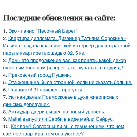
Последние обновления на сайте:
1.
Эко - панно "Песочный Берег":
2.
Квартира дипломата. Дизайнер Татьяна Сорокина -
Ильина создала классический интерьер для возрастной
пары в квартире площадью 82, 5 кв.
3.
Дом - это продолжение вас: как понять, какой декор
нужен именно вам (и перестать скупать всё подряд?
4.
Прекрасный город Пушкин.
5.
Эта женщина была странной, если не сказать больше.
6.
Появился! (Я пришел с прогулки.
7.
Уютная дача в Подмосковье в духе живописных
финских деревушек.
8.
Антиудар двери вышел на новый уровень.
9.
Mattel выпустили Барби в виде майли Сайрус.
10.
Как вам? Согласны ли вы с тем мнением, что чем
светлее квартира, тем она уютнее?